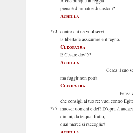
A che dunque la reggia
piena è d’armati e di custodi?
Achilla
È d’u
770
contro chi ne vuol servi
la libertade assicurare e il regno.
Cleopatra
E Cesare dov’è?
Achilla
Cerca il suo sca
ma fuggir non potrà.
Cleopatra
Pensa che f
che consigli al tuo re; vuoi contro Egit
775
muover uomeni e dei? D’opra sì audac
dimmi, da te qual frutto,
qual mercé si raccoglie?
Achilla