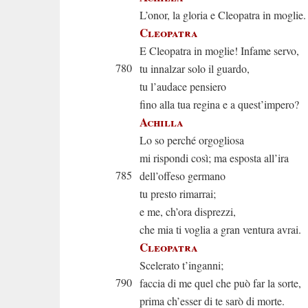
L’onor, la gloria e Cleopatra in moglie.
Cleopatra
E Cleopatra in moglie! Infame servo,
780
tu innalzar solo il guardo,
tu l’audace pensiero
fino alla tua regina e a quest’impero?
Achilla
Lo so perché orgogliosa
mi rispondi così; ma esposta all’ira
785
dell’offeso germano
tu presto rimarrai;
e me, ch’ora disprezzi,
che mia ti voglia a gran ventura avrai.
Cleopatra
Scelerato t’inganni;
790
faccia di me quel che può far la sorte,
prima ch’esser di te sarò di morte.