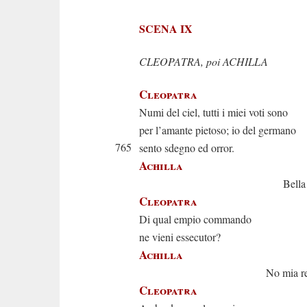
SCENA IX
CLEOPATRA, poi ACHILLA
Cleopatra
Numi del ciel, tutti i miei voti sono
per l’amante pietoso; io del germano
765
sento sdegno ed orror.
Achilla
Bella Cleopa
Cleopatra
Di qual empio commando
ne vieni essecutor?
Achilla
No mia reggina
Cleopatra