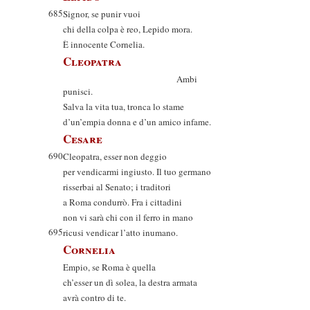
685
Signor, se punir vuoi
chi della colpa è reo, Lepido mora.
È innocente Cornelia.
Cleopatra
Ambi
punisci.
Salva la vita tua, tronca lo stame
d’un’empia donna e d’un amico infame.
Cesare
690
Cleopatra, esser non deggio
per vendicarmi ingiusto. Il tuo germano
risserbai al Senato; i traditori
a Roma condurrò. Fra i cittadini
non vi sarà chi con il ferro in mano
695
ricusi vendicar l’atto inumano.
Cornelia
Empio, se Roma è quella
ch’esser un dì solea, la destra armata
avrà contro di te.