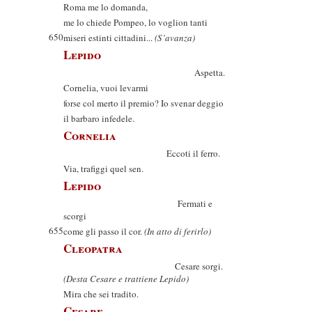
Roma me lo domanda,
me lo chiede Pompeo, lo voglion tanti
650
miseri estinti cittadini...
(S’avanza)
Lepido
Aspetta.
Cornelia, vuoi levarmi
forse col merto il premio? Io svenar deggio
il barbaro infedele.
Cornelia
Eccoti il ferro.
Via, trafiggi quel sen.
Lepido
Fermati e
scorgi
655
come gli passo il cor.
(In atto di ferirlo)
Cleopatra
Cesare sorgi.
(Desta Cesare e trattiene Lepido)
Mira che sei tradito.
Cesare