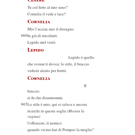
Tu col ferro al mio seno?
Cornelia il vede e tace?
Cornelia
Mio l’acciar, mio il dissegno
660
fu già di trucidarti.
Lepido mel vietò.
Lepido
Lepido è quello
che svenar ti dovea; lo stile, il braccio
vedesti alzato per ferirti.
Cornelia
Il
braccio
ei fu che disarmommi.
665
Lo stile è mio; qui si celava e ancora
ricerchi in queste soglie
(Mostra la
vagina)
l’offensore, il nemico
quando vicino hai di Pompeo la moglie?