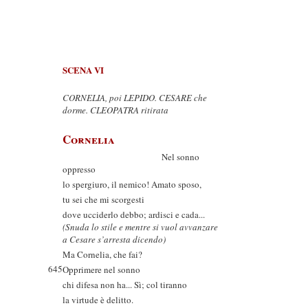
SCENA VI
CORNELIA, poi LEPIDO. CESARE che
dorme. CLEOPATRA ritirata
Cornelia
Nel sonno
oppresso
lo spergiuro, il nemico! Amato sposo,
tu sei che mi scorgesti
dove ucciderlo debbo; ardisci e cada...
(Snuda lo stile e mentre si vuol avvanzare
a Cesare s’arresta dicendo)
Ma Cornelia, che fai?
645
Opprimere nel sonno
chi difesa non ha... Sì; col tiranno
la virtude è delitto.