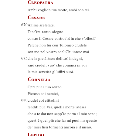
Cleopatra
Ambi voglion tua morte, ambi son rei.
Cesare
670
Anime scelerate.
Tant’ira, tanto sdegno
contro il Cesare vostro? E in che v’offesi?
Perché non fui con Tolomeo crudele
son reo nel vostro cor? Chi intese mai
675
che la pietà fosse delitto! Indegni,
sarò crudel; vuo’ che cominci in voi
la mia severità gl’uffizi suoi.
Cornelia
Opra pur a tuo senno.
Pietoso coi nemici,
680
crudel coi cittadini
renditi pur. Via, quella morte istessa
che a te dar non sepp’io porta al mio seno;
quest’è quel più che far mi puoi ma questo
de’ miei fieri tormenti ancora è il meno.
Lepido