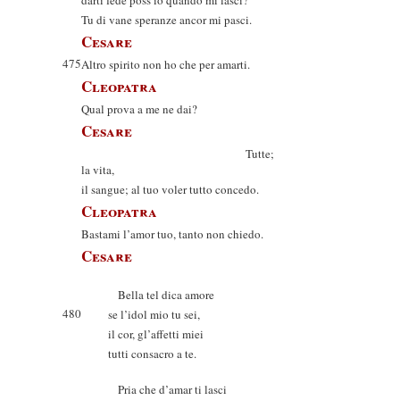
darti fede poss’io quando mi lasci?
Tu di vane speranze ancor mi pasci.
Cesare
475
Altro spirito non ho che per amarti.
Cleopatra
Qual prova a me ne dai?
Cesare
Tutte;
la vita,
il sangue; al tuo voler tutto concedo.
Cleopatra
Bastami l’amor tuo, tanto non chiedo.
Cesare
Bella tel dica amore
480
se l’idol mio tu sei,
il cor, gl’affetti miei
tutti consacro a te.
Pria che d’amar ti lasci