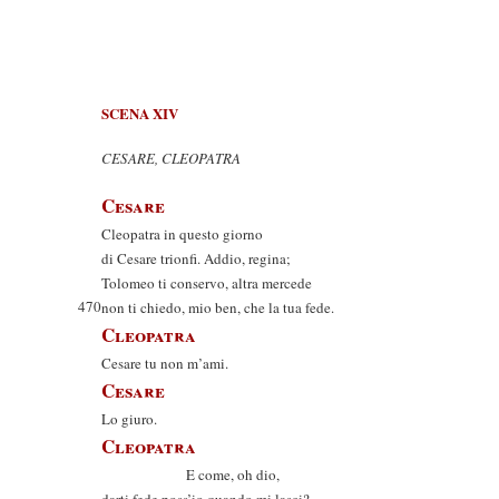
SCENA XIV
CESARE, CLEOPATRA
Cesare
Cleopatra in questo giorno
di Cesare trionfi. Addio, regina;
Tolomeo ti conservo, altra mercede
470
non ti chiedo, mio ben, che la tua fede.
Cleopatra
Cesare tu non m’ami.
Cesare
Lo giuro.
Cleopatra
E come, oh dio,