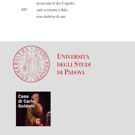
m’uccida il dio Cupido,
485
sarò costante e fido,
non dubitar di me.