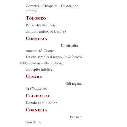
Cornelia... Cleopatra... Oh dei, che
affanno.
Tolomeo
Pensa ch’alfin uccisi
un tuo nemico.
(A Cesare)
Cornelia
Un cittadin
romano.
(A Cesare)
Un che serbotti il regno,
(A Tolomeo)
400
un che in nulla ti offese,
un ospite infelice.
Cesare
Odi regina...
(A Cleopatra)
Cleopatra
Donalo al mio dolor.
Cornelia
Pensa ai
tuoi detti;