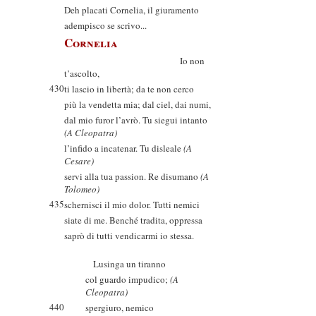
Deh placati Cornelia, il giuramento
adempisco se scrivo...
Cornelia
Io non
t’ascolto,
430
ti lascio in libertà; da te non cerco
più la vendetta mia; dal ciel, dai numi,
dal mio furor l’avrò. Tu siegui intanto
(A Cleopatra)
l’infido a incatenar. Tu disleale
(A
Cesare)
servi alla tua passion. Re disumano
(A
Tolomeo)
435
schernisci il mio dolor. Tutti nemici
siate di me. Benché tradita, oppressa
saprò di tutti vendicarmi io stessa.
Lusinga un tiranno
col guardo impudico;
(A
Cleopatra)
440
spergiuro, nemico