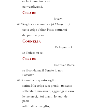
e che i numi invocasti
per vendicarmi.
Cesare
È vero.
405
Regina a me non lice
(A Cleopatra)
tanta colpa obliar. Posso sottrarmi
dal punirlo però.
Cornelia
Tu lo punisci
se l’offeso tu sei.
Cesare
L’offesa è Roma,
se il condanna il Senato io non
l’assolvo.
410
Cornelia in questo foglio
scritta è la colpa sua; prendi; tu stessa
sollecita il suo arrivo; aggiungi in esso
le tue preci, i tui pianti. Io vuo’ de’
padri
udir l’alto consiglio,