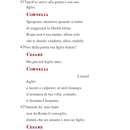
415
anch’io servo alla patria e son suo
figlio.
Cornelia
Spergiuro, mentitor, quando si tratta
di soggiogar la libertà latina
Roma non è tua madre; allora solo
che ti chiedo vendetta, allor, crudele,
420
sei della patria tua figlio fedele?
Cesare
Ma pur nel foglio mio...
Cornelia
L’inutil
foglio
e lacero e calpesto; al suol rimanga
il testimon di tua viltà; codardo,
ti disarma Cleopatra,
425
attendi da’ suoi lumi
non da Roma il consiglio,
dimmi che sei amante e non sei figlio.
Cesare