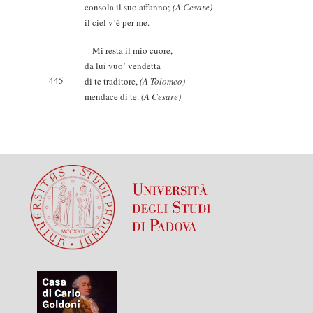
consola il suo affanno;
(A Cesare)
il ciel v’è per me.
Mi resta il mio cuore,
da lui vuo’ vendetta
445
di te traditore,
(A Tolomeo)
mendace di te.
(A Cesare)