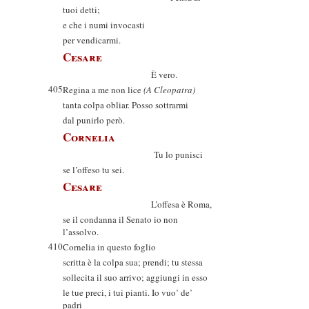
tuoi detti;
e che i numi invocasti
per vendicarmi.
Cesare
È vero.
405
Regina a me non lice
(A Cleopatra)
tanta colpa obliar. Posso sottrarmi
dal punirlo però.
Cornelia
Tu lo punisci
se l’offeso tu sei.
Cesare
L’offesa è Roma,
se il condanna il Senato io non
l’assolvo.
410
Cornelia in questo foglio
scritta è la colpa sua; prendi; tu stessa
sollecita il suo arrivo; aggiungi in esso
le tue preci, i tui pianti. Io vuo’ de’
padri