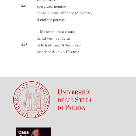
440
spergiuro, nemico
consola il suo affanno;
(A Cesare)
il ciel v’è per me.
Mi resta il mio cuore,
da lui vuo’ vendetta
445
di te traditore,
(A Tolomeo)
mendace di te.
(A Cesare)