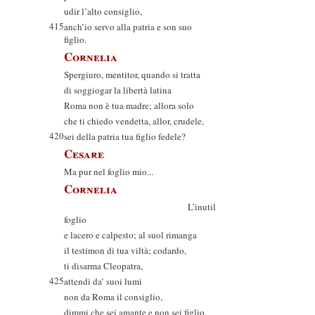
udir l’alto consiglio,
415
anch’io servo alla patria e son suo
figlio.
Cornelia
Spergiuro, mentitor, quando si tratta
di soggiogar la libertà latina
Roma non è tua madre; allora solo
che ti chiedo vendetta, allor, crudele,
420
sei della patria tua figlio fedele?
Cesare
Ma pur nel foglio mio...
Cornelia
L’inutil
foglio
e lacero e calpesto; al suol rimanga
il testimon di tua viltà; codardo,
ti disarma Cleopatra,
425
attendi da’ suoi lumi
non da Roma il consiglio,
dimmi che sei amante e non sei figlio.