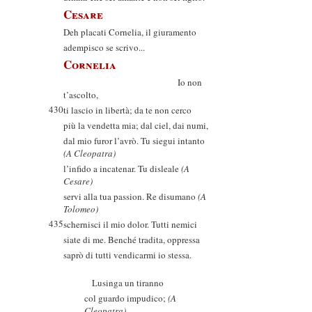
Cesare
Deh placati Cornelia, il giuramento
adempisco se scrivo...
Cornelia
Io non
t’ascolto,
430
ti lascio in libertà; da te non cerco
più la vendetta mia; dal ciel, dai numi,
dal mio furor l’avrò. Tu siegui intanto
(A Cleopatra)
l’infido a incatenar. Tu disleale
(A
Cesare)
servi alla tua passion. Re disumano
(A
Tolomeo)
435
schernisci il mio dolor. Tutti nemici
siate di me. Benché tradita, oppressa
saprò di tutti vendicarmi io stessa.
Lusinga un tiranno
col guardo impudico;
(A
Cleopatra)