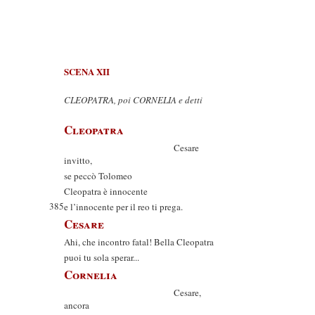
SCENA XII
CLEOPATRA, poi CORNELIA e detti
Cleopatra
Cesare
invitto,
se peccò Tolomeo
Cleopatra è innocente
385
e l’innocente per il reo ti prega.
Cesare
Ahi, che incontro fatal! Bella Cleopatra
puoi tu sola sperar...
Cornelia
Cesare,
ancora