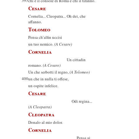
395
chi è il console di Roma e chi il tiranno.
Cesare
Cornelia... Cleopatra... Oh dei, che
affanno.
Tolomeo
Pensa ch’alfin uccisi
un tuo nemico.
(A Cesare)
Cornelia
Un cittadin
romano.
(A Cesare)
Un che serbotti il regno,
(A Tolomeo)
400
un che in nulla ti offese,
un ospite infelice.
Cesare
Odi regina...
(A Cleopatra)
Cleopatra
Donalo al mio dolor.
Cornelia
Pensa ai