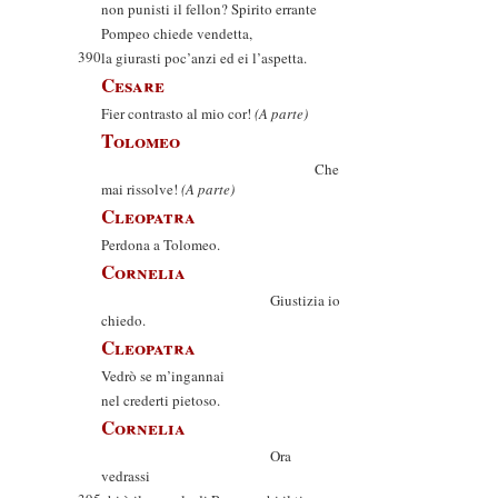
non punisti il fellon? Spirito errante
Pompeo chiede vendetta,
390
la giurasti poc’anzi ed ei l’aspetta.
Cesare
Fier contrasto al mio cor!
(A parte)
Tolomeo
Che
mai rissolve!
(A parte)
Cleopatra
Perdona a Tolomeo.
Cornelia
Giustizia io
chiedo.
Cleopatra
Vedrò se m’ingannai
nel crederti pietoso.
Cornelia
Ora
vedrassi