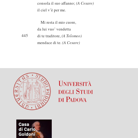
consola il suo affanno;
(A Cesare)
il ciel v’è per me.
Mi resta il mio cuore,
da lui vuo’ vendetta
445
di te traditore,
(A Tolomeo)
mendace di te.
(A Cesare)