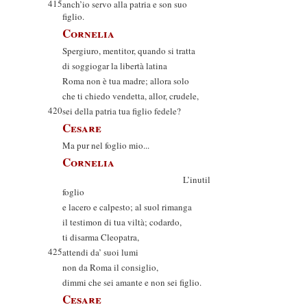
415
anch’io servo alla patria e son suo
figlio.
Cornelia
Spergiuro, mentitor, quando si tratta
di soggiogar la libertà latina
Roma non è tua madre; allora solo
che ti chiedo vendetta, allor, crudele,
420
sei della patria tua figlio fedele?
Cesare
Ma pur nel foglio mio...
Cornelia
L’inutil
foglio
e lacero e calpesto; al suol rimanga
il testimon di tua viltà; codardo,
ti disarma Cleopatra,
425
attendi da’ suoi lumi
non da Roma il consiglio,
dimmi che sei amante e non sei figlio.
Cesare