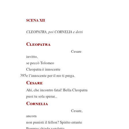
SCENA XII
CLEOPATRA, poi CORNELIA e detti
Cleopatra
Cesare
invitto,
se peccò Tolomeo
Cleopatra è innocente
385
e l’innocente per il reo ti prega.
Cesare
Ahi, che incontro fatal! Bella Cleopatra
puoi tu sola sperar...
Cornelia
Cesare,
ancora
non punisti il fellon? Spirito errante
Pompeo chiede vendetta,