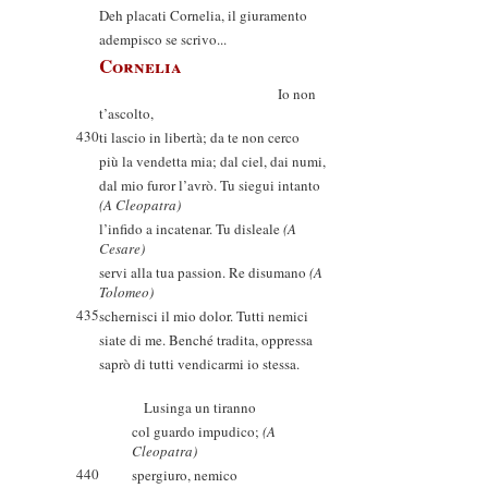
Deh placati Cornelia, il giuramento
adempisco se scrivo...
Cornelia
Io non
t’ascolto,
430
ti lascio in libertà; da te non cerco
più la vendetta mia; dal ciel, dai numi,
dal mio furor l’avrò. Tu siegui intanto
(A Cleopatra)
l’infido a incatenar. Tu disleale
(A
Cesare)
servi alla tua passion. Re disumano
(A
Tolomeo)
435
schernisci il mio dolor. Tutti nemici
siate di me. Benché tradita, oppressa
saprò di tutti vendicarmi io stessa.
Lusinga un tiranno
col guardo impudico;
(A
Cleopatra)
440
spergiuro, nemico