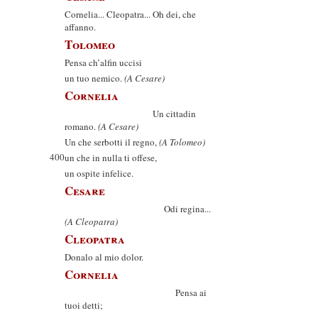
Cornelia... Cleopatra... Oh dei, che
affanno.
Tolomeo
Pensa ch’alfin uccisi
un tuo nemico.
(A Cesare)
Cornelia
Un cittadin
romano.
(A Cesare)
Un che serbotti il regno,
(A Tolomeo)
400
un che in nulla ti offese,
un ospite infelice.
Cesare
Odi regina...
(A Cleopatra)
Cleopatra
Donalo al mio dolor.
Cornelia
Pensa ai
tuoi detti;