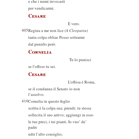
e che i numi invocasti
per vendicarmi.
Cesare
È vero.
405
Regina a me non lice
(A Cleopatra)
tanta colpa obliar. Posso sottrarmi
dal punirlo però.
Cornelia
Tu lo punisci
se l’offeso tu sei.
Cesare
L’offesa è Roma,
se il condanna il Senato io non
l’assolvo.
410
Cornelia in questo foglio
scritta è la colpa sua; prendi; tu stessa
sollecita il suo arrivo; aggiungi in esso
le tue preci, i tui pianti. Io vuo’ de’
padri
udir l’alto consiglio,