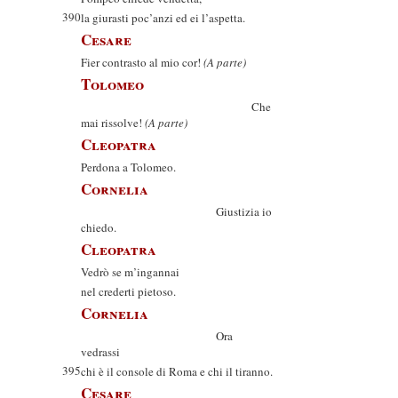
390
la giurasti poc’anzi ed ei l’aspetta.
Cesare
Fier contrasto al mio cor!
(A parte)
Tolomeo
Che
mai rissolve!
(A parte)
Cleopatra
Perdona a Tolomeo.
Cornelia
Giustizia io
chiedo.
Cleopatra
Vedrò se m’ingannai
nel crederti pietoso.
Cornelia
Ora
vedrassi
395
chi è il console di Roma e chi il tiranno.
Cesare