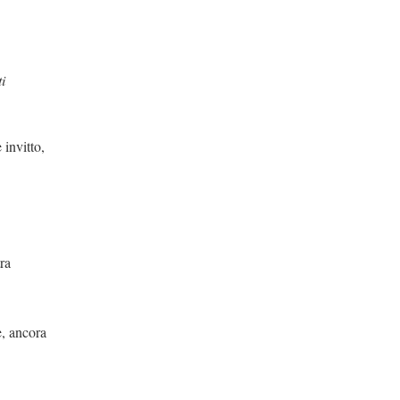
i
to,
ra
ora