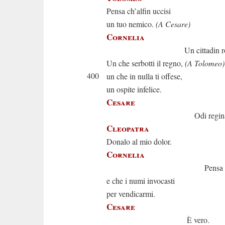
Pensa ch’alfin uccisi
un tuo nemico.
(A Cesare)
Cornelia
Un cittadin rom
Un che serbotti il regno,
(A Tolomeo)
400
un che in nulla ti offese,
un ospite infelice.
Cesare
Odi regina.
Cleopatra
Donalo al mio dolor.
Cornelia
Pensa ai tuoi d
e che i numi invocasti
per vendicarmi.
Cesare
È vero.