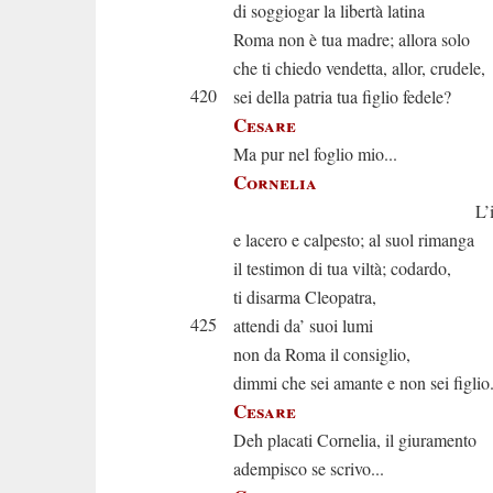
di soggiogar la libertà latina
Roma non è tua madre; allora solo
che ti chiedo vendetta, allor, crudele,
420
sei della patria tua figlio fedele?
Cesare
Ma pur nel foglio mio...
Cornelia
L’inutil fo
e lacero e calpesto; al suol rimanga
il testimon di tua viltà; codardo,
ti disarma Cleopatra,
425
attendi da’ suoi lumi
non da Roma il consiglio,
dimmi che sei amante e non sei figlio
Cesare
Deh placati Cornelia, il giuramento
adempisco se scrivo...