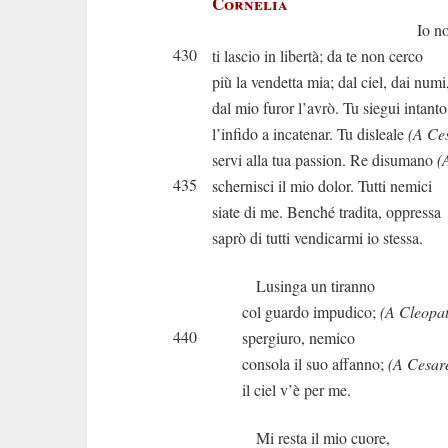
Cornelia
Io non t’asco
430
ti lascio in libertà; da te non cerco
più la vendetta mia; dal ciel, dai numi
dal mio furor l’avrò. Tu siegui intant
l’infido a incatenar. Tu disleale
(A Ce
servi alla tua passion. Re disumano
(
435
schernisci il mio dolor. Tutti nemici
siate di me. Benché tradita, oppressa
saprò di tutti vendicarmi io stessa.
Lusinga un tiranno
col guardo impudico;
(A Cleopat
440
spergiuro, nemico
consola il suo affanno;
(A Cesar
il ciel v’è per me.
Mi resta il mio cuore,