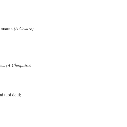
ano.
(A Cesare)
..
(A Cleopatra)
etti;