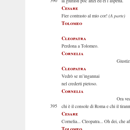
390
la giurasti poc’anzi ed ei l’aspetta.
Cesare
Fier contrasto al mio cor!
(A parte)
Tolomeo
Che mai ris
Cleopatra
Perdona a Tolomeo.
Cornelia
Giustizia io ch
Cleopatra
Vedrò se m’ingannai
nel crederti pietoso.
Cornelia
Ora vedras
395
chi è il console di Roma e chi il tiran
Cesare
Cornelia... Cleopatra... Oh dei, che a
Tolomeo