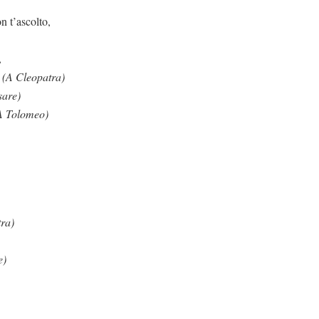
lto,
,
o
(A Cleopatra)
sare)
A Tolomeo)
ra)
e)