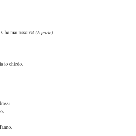
solve!
(A parte)
iedo.
si
no.
ffanno.