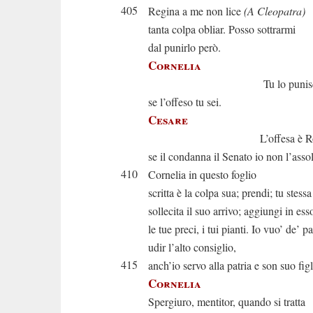
405
Regina a me non lice
(A Cleopatra)
tanta colpa obliar. Posso sottrarmi
dal punirlo però.
Cornelia
Tu lo punisc
se l’offeso tu sei.
Cesare
L’offesa è Rom
se il condanna il Senato io non l’asso
410
Cornelia in questo foglio
scritta è la colpa sua; prendi; tu stessa
sollecita il suo arrivo; aggiungi in ess
le tue preci, i tui pianti. Io vuo’ de’ p
udir l’alto consiglio,
415
anch’io servo alla patria e son suo figl
Cornelia
Spergiuro, mentitor, quando si tratta