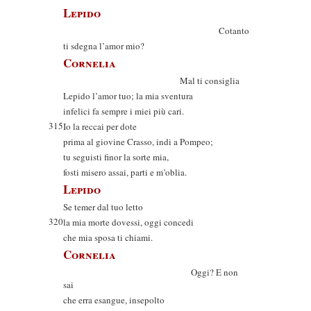
Lepido
Cotanto
ti sdegna l’amor mio?
Cornelia
Mal ti consiglia
Lepido l’amor tuo; la mia sventura
infelici fa sempre i miei più cari.
315
Io la reccai per dote
prima al giovine Crasso, indi a Pompeo;
tu seguisti finor la sorte mia,
fosti misero assai, parti e m’oblia.
Lepido
Se temer dal tuo letto
320
la mia morte dovessi, oggi concedi
che mia sposa ti chiami.
Cornelia
Oggi? E non
sai
che erra esangue, insepolto