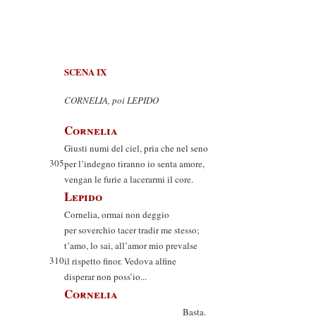
SCENA IX
CORNELIA, poi LEPIDO
Cornelia
Giusti numi del ciel, pria che nel seno
305
per l’indegno tiranno io senta amore,
vengan le furie a lacerarmi il core.
Lepido
Cornelia, ormai non deggio
per soverchio tacer tradir me stesso;
t’amo, lo sai, all’amor mio prevalse
310
il rispetto finor. Vedova alfine
disperar non poss’io...
Cornelia
Basta.