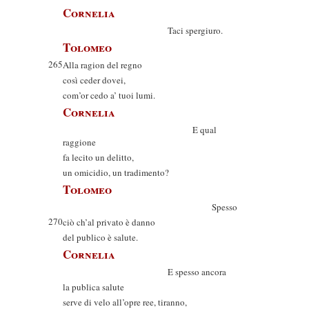
Cornelia
Taci spergiuro.
Tolomeo
265
Alla ragion del regno
così ceder dovei,
com’or cedo a’ tuoi lumi.
Cornelia
E qual
raggione
fa lecito un delitto,
un omicidio, un tradimento?
Tolomeo
Spesso
270
ciò ch’al privato è danno
del publico è salute.
Cornelia
E spesso ancora
la publica salute
serve di velo all’opre ree, tiranno,