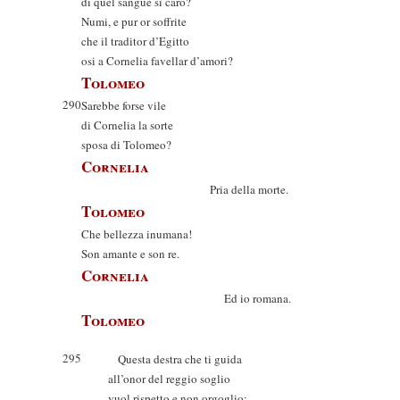
di quel sangue sì caro?
Numi, e pur or soffrite
che il traditor d’Egitto
osi a Cornelia favellar d’amori?
Tolomeo
290
Sarebbe forse vile
di Cornelia la sorte
sposa di Tolomeo?
Cornelia
Pria della morte.
Tolomeo
Che bellezza inumana!
Son amante e son re.
Cornelia
Ed io romana.
Tolomeo
295
Questa destra che ti guida
all’onor del reggio soglio
vuol rispetto e non orgoglio;