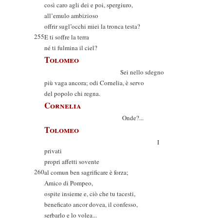
così caro agli dei e poi, spergiuro,
all’emulo ambizioso
offrir sugl’occhi miei la tronca testa?
255
E ti soffre la terra
né ti fulmina il ciel?
Tolomeo
Sei nello sdegno
più vaga ancora; odi Cornelia, è servo
del popolo chi regna.
Cornelia
Onde?...
Tolomeo
I
privati
propri affetti sovente
260
al comun ben sagrificare è forza;
Amico di Pompeo,
ospite insieme e, ciò che tu tacesti,
beneficato ancor dovea, il confesso,
serbarlo e lo volea...