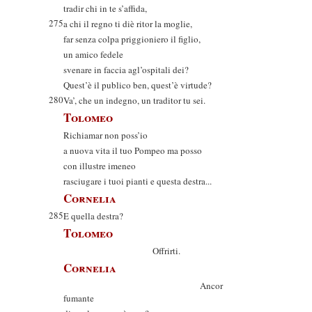
tradir chi in te s’affida,
275
a chi il regno ti diè ritor la moglie,
far senza colpa priggioniero il figlio,
un amico fedele
svenare in faccia agl’ospitali dei?
Quest’è il publico ben, quest’è virtude?
280
Va’, che un indegno, un traditor tu sei.
Tolomeo
Richiamar non poss’io
a nuova vita il tuo Pompeo ma posso
con illustre imeneo
rasciugare i tuoi pianti e questa destra...
Cornelia
285
E quella destra?
Tolomeo
Offrirti.
Cornelia
Ancor
fumante