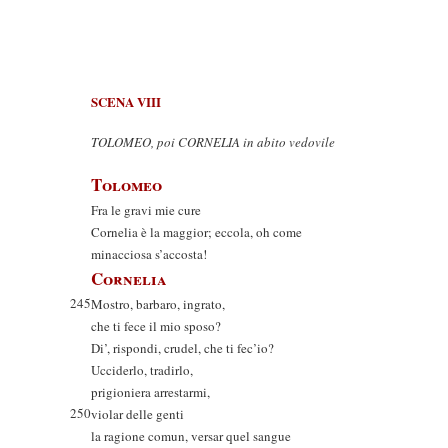
SCENA VIII
TOLOMEO, poi CORNELIA in abito vedovile
Tolomeo
Fra le gravi mie cure
Cornelia è la maggior; eccola, oh come
minacciosa s’accosta!
Cornelia
245
Mostro, barbaro, ingrato,
che ti fece il mio sposo?
Di’, rispondi, crudel, che ti fec’io?
Ucciderlo, tradirlo,
prigioniera arrestarmi,
250
violar delle genti
la ragione comun, versar quel sangue