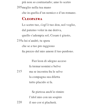
più non so contrastarlo; amo lo scetro
205
meglio nella tua mano
che in quella d’un nemico e d’un romano.
Cleopatra
Lo scetro tuo, s’egl’è tuo don, nol voglio,
dal paterno voler in me deriva,
quello s’adempia sol; Cesare è giusto,
210
a lui n’andrò, tu spera
che se a tuo pro raggiono
fia prezzo del mio amore il tuo perdono.
Fier leon di sdegno acceso
fa tremar uomini e belve
215
ma se incontra fra le selve
la compagna sua diletta
tutto placido si fa.
Se pietosa anch’io rimiro
l’idol mio con un sospiro
220
il suo cor si placherà.