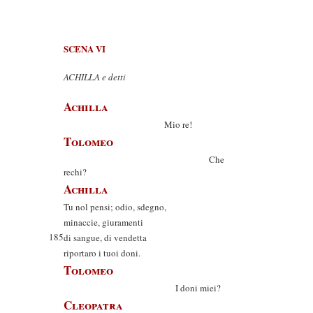
SCENA VI
ACHILLA e detti
Achilla
Mio re!
Tolomeo
Che
rechi?
Achilla
Tu nol pensi; odio, sdegno,
minaccie, giuramenti
185
di sangue, di vendetta
riportaro i tuoi doni.
Tolomeo
I doni miei?
Cleopatra