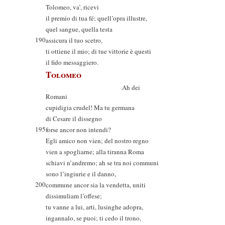
Tolomeo, va’, ricevi
il premio di tua fé; quell’opra illustre,
quel sangue, quella testa
190
assicura il tuo scetro,
ti ottiene il mio; di tue vittorie è questi
il fido messaggiero.
Tolomeo
Ah dei
Romani
cupidigia crudel! Ma tu germana
di Cesare il dissegno
195
forse ancor non intendi?
Egli amico non vien; del nostro regno
vien a spogliarne; alla tiranna Roma
schiavi n’andremo; ah se tra noi communi
sono l’ingiurie e il danno,
200
commune ancor sia la vendetta, uniti
dissimuliam l’offese;
tu vanne a lui, arti, lusinghe adopra,
ingannalo, se puoi; ti cedo il trono,