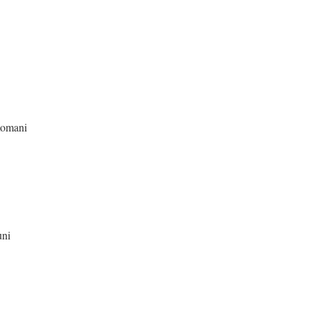
ni
uni