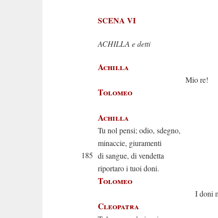
SCENA VI
ACHILLA e detti
Achilla
Mio re!
Tolomeo
Che rec
Achilla
Tu nol pensi; odio, sdegno,
minaccie, giuramenti
185
di sangue, di vendetta
riportaro i tuoi doni.
Tolomeo
I doni mie
Cleopatra