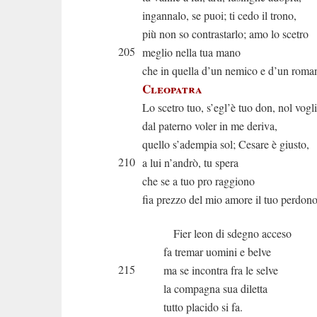
ingannalo, se puoi; ti cedo il trono,
più non so contrastarlo; amo lo scetro
205
meglio nella tua mano
che in quella d’un nemico e d’un roma
Cleopatra
Lo scetro tuo, s’egl’è tuo don, nol vogli
dal paterno voler in me deriva,
quello s’adempia sol; Cesare è giusto,
210
a lui n’andrò, tu spera
che se a tuo pro raggiono
fia prezzo del mio amore il tuo perdono
Fier leon di sdegno acceso
fa tremar uomini e belve
215
ma se incontra fra le selve
la compagna sua diletta
tutto placido si fa.