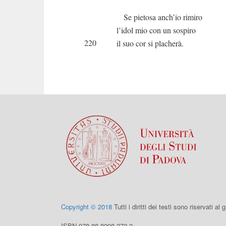
Se pietosa anch’io rimiro
l’idol mio con un sospiro
220
il suo cor si placherà.
Copyright © 2018
Tutti i diritti dei testi sono riservati al
ISBN 978-88-8098-272-2