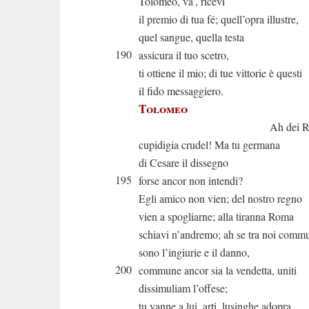
Tolomeo, va’, ricevi
il premio di tua fé; quell’opra illustre,
quel sangue, quella testa
190
assicura il tuo scetro,
ti ottiene il mio; di tue vittorie è questi
il fido messaggiero.
Tolomeo
Ah dei Roma
cupidigia crudel! Ma tu germana
di Cesare il dissegno
195
forse ancor non intendi?
Egli amico non vien; del nostro regno
vien a spogliarne; alla tiranna Roma
schiavi n’andremo; ah se tra noi comm
sono l’ingiurie e il danno,
200
commune ancor sia la vendetta, uniti
dissimuliam l’offese;
tu vanne a lui, arti, lusinghe adopra,