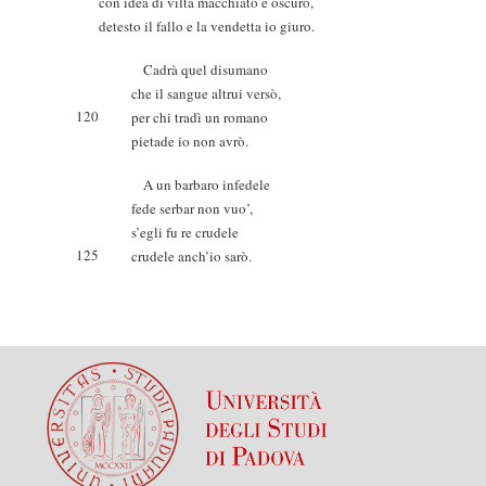
con idea di viltà macchiato e oscuro,
detesto il fallo e la vendetta io giuro.
Cadrà quel disumano
che il sangue altrui versò,
120
per chi tradì un romano
pietade io non avrò.
A un barbaro infedele
fede serbar non vuo’,
s’egli fu re crudele
125
crudele anch’io sarò.