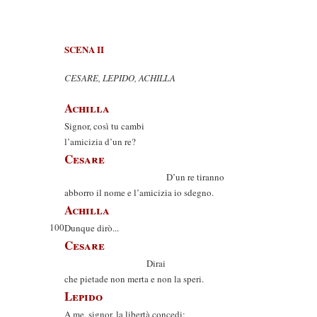
SCENA II
CESARE, LEPIDO, ACHILLA
Achilla
Signor, così tu cambi
l’amicizia d’un re?
Cesare
D’un re tiranno
abborro il nome e l’amicizia io sdegno.
Achilla
100
Dunque dirò...
Cesare
Dirai
che pietade non merta e non la speri.
Lepido
A me, signor, la libertà concedi;