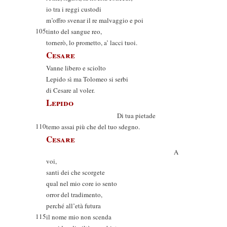
io tra i reggi custodi
m’offro svenar il re malvaggio e poi
105
tinto del sangue reo,
tornerò, lo prometto, a’ lacci tuoi.
Cesare
Vanne libero e sciolto
Lepido sì ma Tolomeo si serbi
di Cesare al voler.
Lepido
Di tua pietade
110
temo assai più che del tuo sdegno.
Cesare
A
voi,
santi dei che scorgete
qual nel mio core io sento
orror del tradimento,
perché all’età futura
115
il nome mio non scenda