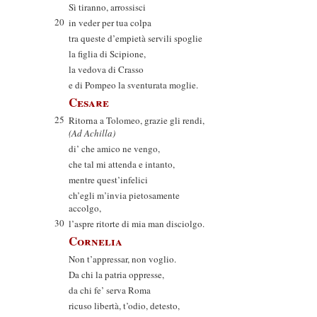
Sì tiranno, arrossisci
20
in veder per tua colpa
tra queste d’empietà servili spoglie
la figlia di Scipione,
la vedova di Crasso
e di Pompeo la sventurata moglie.
Cesare
25
Ritorna a Tolomeo, grazie gli rendi,
(Ad Achilla)
di’ che amico ne vengo,
che tal mi attenda e intanto,
mentre quest’infelici
ch’egli m’invia pietosamente
accolgo,
30
l’aspre ritorte di mia man disciolgo.
Cornelia
Non t’appressar, non voglio.
Da chi la patria oppresse,
da chi fe’ serva Roma
ricuso libertà, t’odio, detesto,