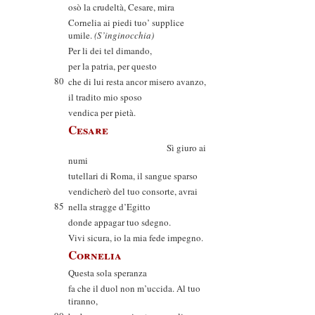
osò la crudeltà, Cesare, mira
Cornelia ai piedi tuo’ supplice
umile.
(S’inginocchia)
Per li dei tel dimando,
per la patria, per questo
80
che di lui resta ancor misero avanzo,
il tradito mio sposo
vendica per pietà.
Cesare
Sì giuro ai
numi
tutellari di Roma, il sangue sparso
vendicherò del tuo consorte, avrai
85
nella stragge d’Egitto
donde appagar tuo sdegno.
Vivi sicura, io la mia fede impegno.
Cornelia
Questa sola speranza
fa che il duol non m’uccida. Al tuo
tiranno,