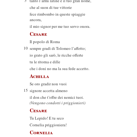
5
tanto l’armi latine e il tuo gran nome,
che al suon di tue vittorie
fece rimbombo in queste spiaggie
ancora,
il mio signor per me tuo servo onora.
Cesare
Il popolo di Roma
10
sempre gradì di Tolomeo l’affetto;
io grato gli sarò, le ricche offerte
tu le ritorna e dille
che i doni no ma la sua fede accetto.
Achilla
Se oro gradir non vuoi
15
signore accetta almeno
il don che t’offre dei nemici tuoi.
(Vengono condotti i priggionieri)
Cesare
Tu Lepido! E tu seco
Cornelia priggioniera!
Cornelia