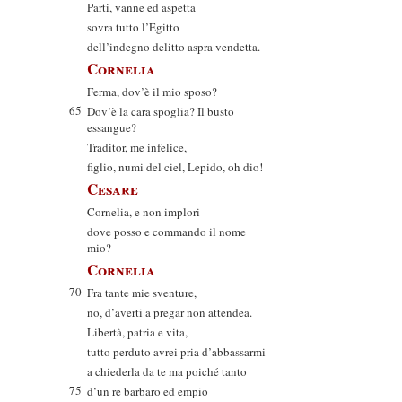
Parti, vanne ed aspetta
sovra tutto l’Egitto
dell’indegno delitto aspra vendetta.
Cornelia
Ferma, dov’è il mio sposo?
65
Dov’è la cara spoglia? Il busto
essangue?
Traditor, me infelice,
figlio, numi del ciel, Lepido, oh dio!
Cesare
Cornelia, e non implori
dove posso e commando il nome
mio?
Cornelia
70
Fra tante mie sventure,
no, d’averti a pregar non attendea.
Libertà, patria e vita,
tutto perduto avrei pria d’abbassarmi
a chiederla da te ma poiché tanto
75
d’un re barbaro ed empio