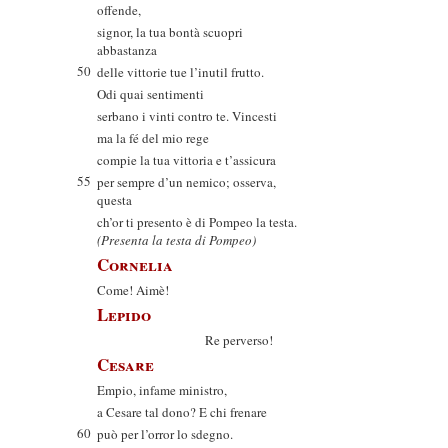
offende,
signor, la tua bontà scuopri
abbastanza
50
delle vittorie tue l’inutil frutto.
Odi quai sentimenti
serbano i vinti contro te. Vincesti
ma la fé del mio rege
compie la tua vittoria e t’assicura
55
per sempre d’un nemico; osserva,
questa
ch’or ti presento è di Pompeo la testa.
(Presenta la testa di Pompeo)
Cornelia
Come! Aimè!
Lepido
Re perverso!
Cesare
Empio, infame ministro,
a Cesare tal dono? E chi frenare
60
può per l’orror lo sdegno.