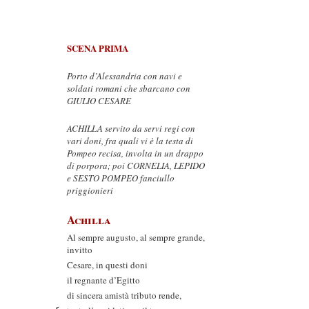
SCENA PRIMA
Porto d’Alessandria con navi e
soldati romani che sbarcano con
GIULIO CESARE
ACHILLA servito da servi regi con
vari doni, fra quali vi è la testa di
Pompeo recisa, involta in un drappo
di porpora; poi CORNELIA, LEPIDO
e SESTO POMPEO fanciullo
priggionieri
Achilla
Al sempre augusto, al sempre grande,
invitto
Cesare, in questi doni
il regnante d’Egitto
di sincera amistà tributo rende,