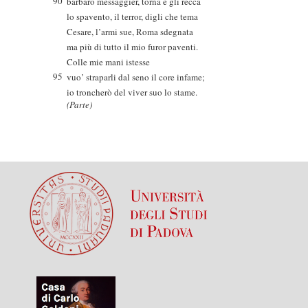
90
barbaro messaggier, torna e gli recca
lo spavento, il terror, digli che tema
Cesare, l’armi sue, Roma sdegnata
ma più di tutto il mio furor paventi.
Colle mie mani istesse
95
vuo’ straparli dal seno il core infame;
io troncherò del viver suo lo stame.
(Parte)