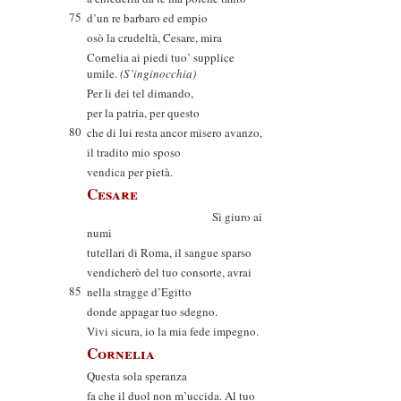
75
d’un re barbaro ed empio
osò la crudeltà, Cesare, mira
Cornelia ai piedi tuo’ supplice
umile.
(S’inginocchia)
Per li dei tel dimando,
per la patria, per questo
80
che di lui resta ancor misero avanzo,
il tradito mio sposo
vendica per pietà.
Cesare
Sì giuro ai
numi
tutellari di Roma, il sangue sparso
vendicherò del tuo consorte, avrai
85
nella stragge d’Egitto
donde appagar tuo sdegno.
Vivi sicura, io la mia fede impegno.
Cornelia
Questa sola speranza
fa che il duol non m’uccida. Al tuo