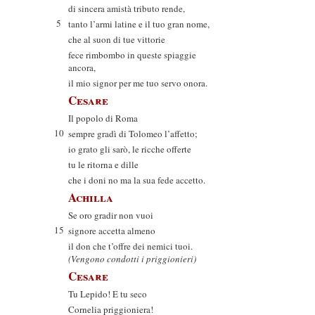
di sincera amistà tributo rende,
5
tanto l’armi latine e il tuo gran nome,
che al suon di tue vittorie
fece rimbombo in queste spiaggie
ancora,
il mio signor per me tuo servo onora.
Cesare
Il popolo di Roma
10
sempre gradì di Tolomeo l’affetto;
io grato gli sarò, le ricche offerte
tu le ritorna e dille
che i doni no ma la sua fede accetto.
Achilla
Se oro gradir non vuoi
15
signore accetta almeno
il don che t’offre dei nemici tuoi.
(Vengono condotti i priggionieri)
Cesare
Tu Lepido! E tu seco
Cornelia priggioniera!