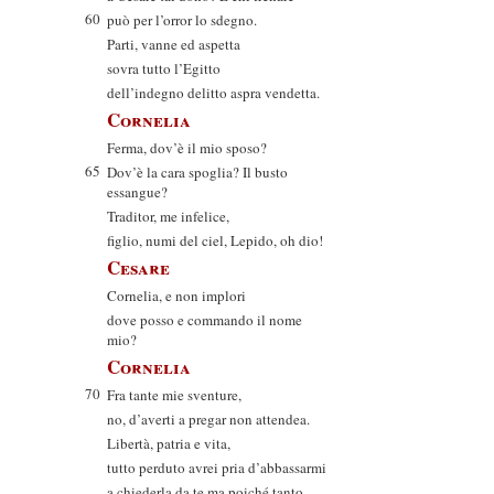
60
può per l’orror lo sdegno.
Parti, vanne ed aspetta
sovra tutto l’Egitto
dell’indegno delitto aspra vendetta.
Cornelia
Ferma, dov’è il mio sposo?
65
Dov’è la cara spoglia? Il busto
essangue?
Traditor, me infelice,
figlio, numi del ciel, Lepido, oh dio!
Cesare
Cornelia, e non implori
dove posso e commando il nome
mio?
Cornelia
70
Fra tante mie sventure,
no, d’averti a pregar non attendea.
Libertà, patria e vita,
tutto perduto avrei pria d’abbassarmi
a chiederla da te ma poiché tanto