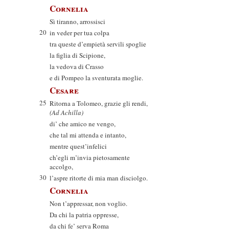
Cornelia
Sì tiranno, arrossisci
20
in veder per tua colpa
tra queste d’empietà servili spoglie
la figlia di Scipione,
la vedova di Crasso
e di Pompeo la sventurata moglie.
Cesare
25
Ritorna a Tolomeo, grazie gli rendi,
(Ad Achilla)
di’ che amico ne vengo,
che tal mi attenda e intanto,
mentre quest’infelici
ch’egli m’invia pietosamente
accolgo,
30
l’aspre ritorte di mia man disciolgo.
Cornelia
Non t’appressar, non voglio.
Da chi la patria oppresse,
da chi fe’ serva Roma