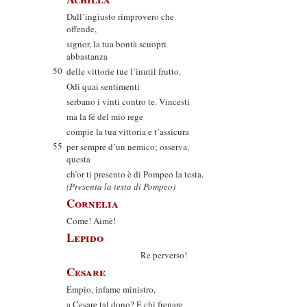
Dall’ingiusto rimprovero che
offende,
signor, la tua bontà scuopri
abbastanza
50
delle vittorie tue l’inutil frutto.
Odi quai sentimenti
serbano i vinti contro te. Vincesti
ma la fé del mio rege
compie la tua vittoria e t’assicura
55
per sempre d’un nemico; osserva,
questa
ch’or ti presento è di Pompeo la testa.
(Presenta la testa di Pompeo)
Cornelia
Come! Aimè!
Lepido
Re perverso!
Cesare
Empio, infame ministro,
a Cesare tal dono? E chi frenare