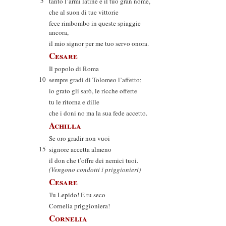
5
tanto l’armi latine e il tuo gran nome,
che al suon di tue vittorie
fece rimbombo in queste spiaggie
ancora,
il mio signor per me tuo servo onora.
Cesare
Il popolo di Roma
10
sempre gradì di Tolomeo l’affetto;
io grato gli sarò, le ricche offerte
tu le ritorna e dille
che i doni no ma la sua fede accetto.
Achilla
Se oro gradir non vuoi
15
signore accetta almeno
il don che t’offre dei nemici tuoi.
(Vengono condotti i priggionieri)
Cesare
Tu Lepido! E tu seco
Cornelia priggioniera!
Cornelia