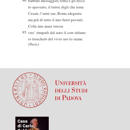
90
barbaro messaggier, torna e gli recca
lo spavento, il terror, digli che tema
Cesare, l’armi sue, Roma sdegnata
ma più di tutto il mio furor paventi.
Colle mie mani istesse
95
vuo’ straparli dal seno il core infame;
io troncherò del viver suo lo stame.
(Parte)