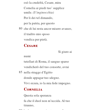
osò la crudeltà, Cesare, mira
Cornelia ai piedi tuo’ supplice
umile.
(S’inginocchia)
Per li dei tel dimando,
per la patria, per questo
80
che di lui resta ancor misero avanzo,
il tradito mio sposo
vendica per pietà.
Cesare
Sì giuro ai
numi
tutellari di Roma, il sangue sparso
vendicherò del tuo consorte, avrai
85
nella stragge d’Egitto
donde appagar tuo sdegno.
Vivi sicura, io la mia fede impegno.
Cornelia
Questa sola speranza
fa che il duol non m’uccida. Al tuo
tiranno,