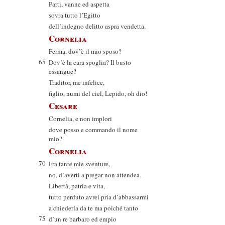
Parti, vanne ed aspetta
sovra tutto l’Egitto
dell’indegno delitto aspra vendetta.
Cornelia
Ferma, dov’è il mio sposo?
65
Dov’è la cara spoglia? Il busto
essangue?
Traditor, me infelice,
figlio, numi del ciel, Lepido, oh dio!
Cesare
Cornelia, e non implori
dove posso e commando il nome
mio?
Cornelia
70
Fra tante mie sventure,
no, d’averti a pregar non attendea.
Libertà, patria e vita,
tutto perduto avrei pria d’abbassarmi
a chiederla da te ma poiché tanto
75
d’un re barbaro ed empio