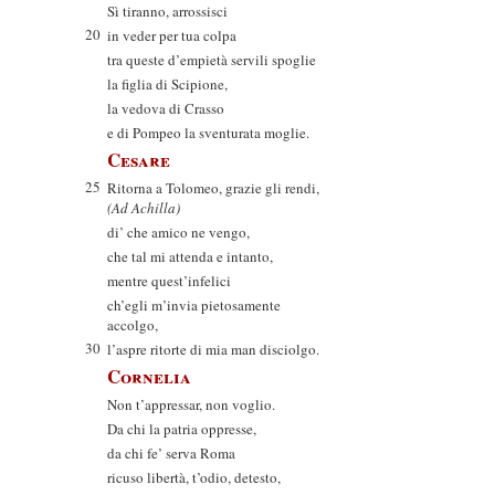
Sì tiranno, arrossisci
20
in veder per tua colpa
tra queste d’empietà servili spoglie
la figlia di Scipione,
la vedova di Crasso
e di Pompeo la sventurata moglie.
Cesare
25
Ritorna a Tolomeo, grazie gli rendi,
(Ad Achilla)
di’ che amico ne vengo,
che tal mi attenda e intanto,
mentre quest’infelici
ch’egli m’invia pietosamente
accolgo,
30
l’aspre ritorte di mia man disciolgo.
Cornelia
Non t’appressar, non voglio.
Da chi la patria oppresse,
da chi fe’ serva Roma
ricuso libertà, t’odio, detesto,