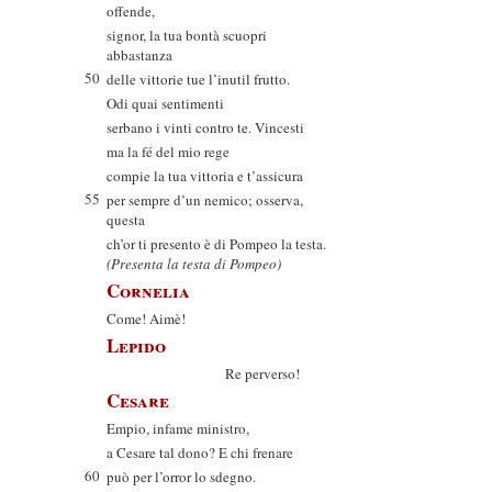
offende,
signor, la tua bontà scuopri
abbastanza
50
delle vittorie tue l’inutil frutto.
Odi quai sentimenti
serbano i vinti contro te. Vincesti
ma la fé del mio rege
compie la tua vittoria e t’assicura
55
per sempre d’un nemico; osserva,
questa
ch’or ti presento è di Pompeo la testa.
(Presenta la testa di Pompeo)
Cornelia
Come! Aimè!
Lepido
Re perverso!
Cesare
Empio, infame ministro,
a Cesare tal dono? E chi frenare
60
può per l’orror lo sdegno.