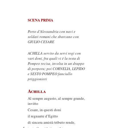
SCENA PRIMA
Porto d’Alessandria con navi e
soldati romani che sbarcano con
GIULIO CESARE
ACHILLA servito da servi regi con
vari doni, fra quali vi è la testa di
Pompeo recisa, involta in un drappo
di porpora; poi CORNELIA, LEPIDO
e SESTO POMPEO fanciullo
priggionieri
Achilla
Al sempre augusto, al sempre grande,
invitto
Cesare, in questi doni
il regnante d’Egitto
di sincera amistà tributo rende,