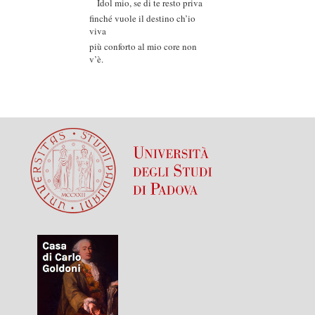
Idol mio, se di te resto priva
finché vuole il destino ch’io
viva
più conforto al mio core non
v’è.