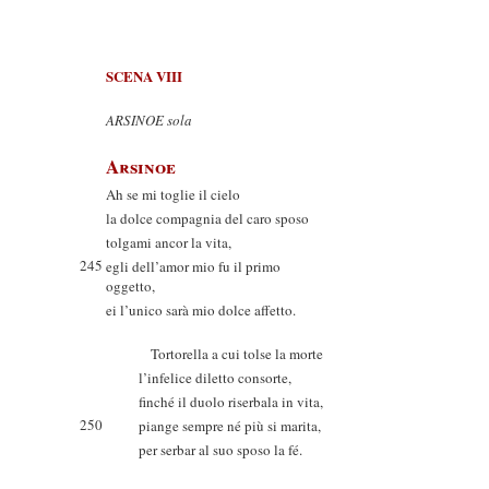
SCENA VIII
ARSINOE sola
Arsinoe
Ah se mi toglie il cielo
la dolce compagnia del caro sposo
tolgami ancor la vita,
245
egli dell’amor mio fu il primo
oggetto,
ei l’unico sarà mio dolce affetto.
Tortorella a cui tolse la morte
l’infelice diletto consorte,
finché il duolo riserbala in vita,
250
piange sempre né più si marita,
per serbar al suo sposo la fé.