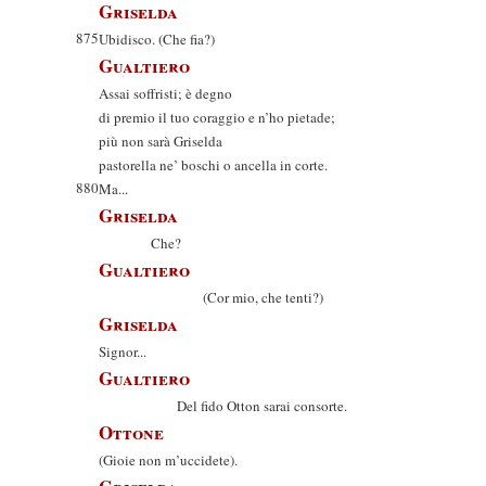
Griselda
875
Ubidisco. (Che fia?)
Gualtiero
Assai soffristi; è degno
di premio il tuo coraggio e n’ho pietade;
più non sarà Griselda
pastorella ne’ boschi o ancella in corte.
880
Ma...
Griselda
Che?
Gualtiero
(Cor mio, che tenti?)
Griselda
Signor...
Gualtiero
Del fido Otton sarai consorte.
Ottone
(Gioie non m’uccidete).