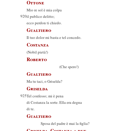
Ottone
Mio re sol è mia colpa
920
il publico delitto;
ecco perdon ti chiedo.
Gualtiero
Il tuo dolor mi basta e tel concedo.
Costanza
(Nobil pietà!)
Roberto
(Che spero!)
Gualtiero
Ma tu taci, o Griselda?
Griselda
925
Tel confesso; mi è pena
di Costanza la sorte. Ella era degna
di te.
Gualtiero
Sposa del padre è mai la figlia?
Griselda, Costanza a due