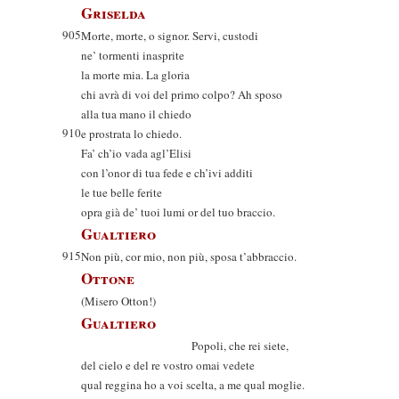
Griselda
905
Morte, morte, o signor. Servi, custodi
ne’ tormenti inasprite
la morte mia. La gloria
chi avrà di voi del primo colpo? Ah sposo
alla tua mano il chiedo
910
e prostrata lo chiedo.
Fa’ ch’io vada agl’Elisi
con l’onor di tua fede e ch’ivi additi
le tue belle ferite
opra già de’ tuoi lumi or del tuo braccio.
Gualtiero
915
Non più, cor mio, non più, sposa t’abbraccio.
Ottone
(Misero Otton!)
Gualtiero
Popoli, che rei siete,
del cielo e del re vostro omai vedete
qual reggina ho a voi scelta, a me qual moglie.