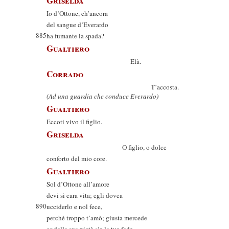
Griselda
Io d’Ottone, ch’ancora
del sangue d’Everardo
885
ha fumante la spada?
Gualtiero
Elà.
Corrado
T’accosta.
(Ad una guardia che conduce Everardo)
Gualtiero
Eccoti vivo il figlio.
Griselda
O figlio, o dolce
conforto del mio core.
Gualtiero
Sol d’Ottone all’amore
devi sì cara vita; egli dovea
890
ucciderlo e nol fece,
perché troppo t’amò; giusta mercede