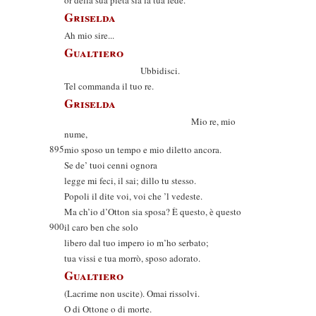
or della sua pietà sia la tua fede.
Griselda
Ah mio sire...
Gualtiero
Ubbidisci.
Tel commanda il tuo re.
Griselda
Mio re, mio
nume,
895
mio sposo un tempo e mio diletto ancora.
Se de’ tuoi cenni ognora
legge mi feci, il sai; dillo tu stesso.
Popoli il dite voi, voi che ’l vedeste.
Ma ch’io d’Otton sia sposa? È questo, è questo
900
il caro ben che solo
libero dal tuo impero io m’ho serbato;
tua vissi e tua morrò, sposo adorato.
Gualtiero
(Lacrime non uscite). Omai rissolvi.
O di Ottone o di morte.