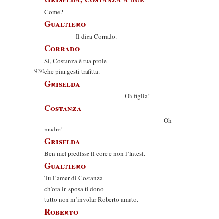
Come?
Gualtiero
Il dica Corrado.
Corrado
Sì, Costanza è tua prole
930
che piangesti trafitta.
Griselda
Oh figlia!
Costanza
Oh
madre!
Griselda
Ben mel predisse il core e non l’intesi.
Gualtiero
Tu l’amor di Costanza
ch’ora in sposa ti dono
tutto non m’involar Roberto amato.
Roberto