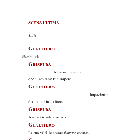
SCENA ULTIMA
Tutti
Gualtiero
865
Griselda!
Griselda
Altro non manca
che il sovrano tuo impero.
Gualtiero
Impaziente
è un amor tutto foco.
Griselda
Anche Griselda amasti!
Gualtiero
La tua viltà le chiare fiamme estinse.