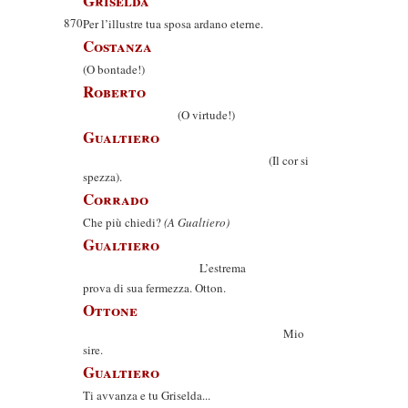
Griselda
870
Per l’illustre tua sposa ardano eterne.
Costanza
(O bontade!)
Roberto
(O virtude!)
Gualtiero
(Il cor si
spezza).
Corrado
Che più chiedi?
(A Gualtiero)
Gualtiero
L’estrema
prova di sua fermezza. Otton.
Ottone
Mio
sire.
Gualtiero
Ti avvanza e tu Griselda...