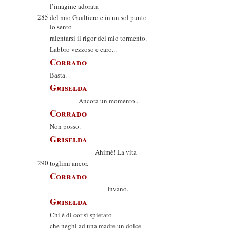
l’imagine adorata
285
del mio Gualtiero e in un sol punto
io sento
ralentarsi il rigor del mio tormento.
Labbro vezzoso e caro...
Corrado
Basta.
Griselda
Ancora un momento...
Corrado
Non posso.
Griselda
Ahimè! La vita
290
toglimi ancor.
Corrado
Invano.
Griselda
Chi è di cor sì spietato
che neghi ad una madre un dolce