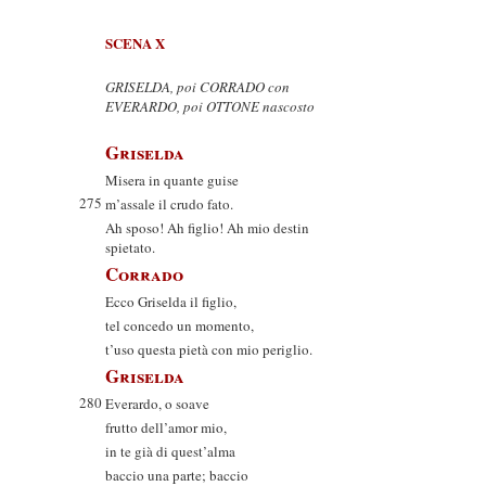
SCENA X
GRISELDA, poi CORRADO con
EVERARDO, poi OTTONE nascosto
Griselda
Misera in quante guise
275
m’assale il crudo fato.
Ah sposo! Ah figlio! Ah mio destin
spietato.
Corrado
Ecco Griselda il figlio,
tel concedo un momento,
t’uso questa pietà con mio periglio.
Griselda
280
Everardo, o soave
frutto dell’amor mio,
in te già di quest’alma
baccio una parte; baccio