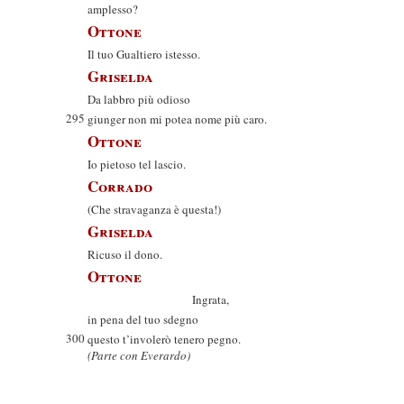
amplesso?
Ottone
Il tuo Gualtiero istesso.
Griselda
Da labbro più odioso
295
giunger non mi potea nome più caro.
Ottone
Io pietoso tel lascio.
Corrado
(Che stravaganza è questa!)
Griselda
Ricuso il dono.
Ottone
Ingrata,
in pena del tuo sdegno
300
questo t’involerò tenero pegno.
(Parte con Everardo)