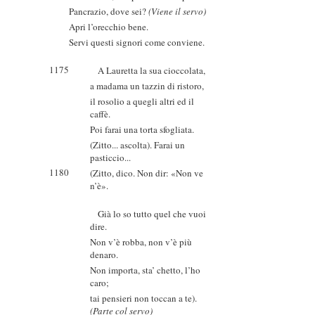
Pancrazio, dove sei?
(Viene il servo)
Apri l’orecchio bene.
Servi questi signori come conviene.
1175
A Lauretta la sua cioccolata,
a madama un tazzin di ristoro,
il rosolio a quegli altri ed il
caffè.
Poi farai una torta sfogliata.
(Zitto... ascolta). Farai un
pasticcio...
1180
(Zitto, dico. Non dir: «Non ve
n’è».
Già lo so tutto quel che vuoi
dire.
Non v’è robba, non v’è più
denaro.
Non importa, sta’ chetto, l’ho
caro;
tai pensieri non toccan a te).
(Parte col servo)