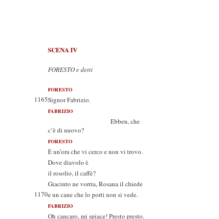
SCENA IV
FORESTO e detti
FORESTO
1165
Signor Fabrizio.
FABRIZIO
Ebben, che
c’è di nuovo?
FORESTO
È un’ora che vi cerco e non vi trovo.
Dove diavolo è
il rosolio, il caffè?
Giacinto ne vorria, Rosana il chiede
1170
e un cane che lo porti non si vede.
FABRIZIO
Oh cancaro, mi spiace! Presto presto.