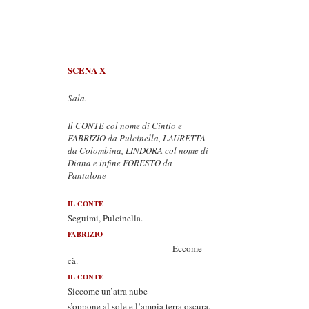
SCENA X
Sala.
Il CONTE col nome di Cintio e
FABRIZIO da Pulcinella, LAURETTA
da Colombina, LINDORA col nome di
Diana e infine FORESTO da
Pantalone
IL CONTE
Seguimi, Pulcinella.
FABRIZIO
Eccome
cà.
IL CONTE
Siccome un’atra nube
s’oppone al sole e l’ampia terra oscura,