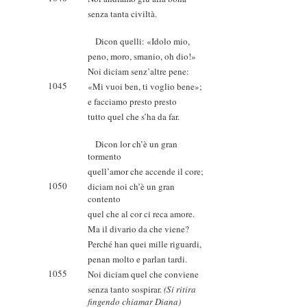
senza tanta civiltà.
Dicon quelli: «Idolo mio,
peno, moro, smanio, oh dio!»
Noi diciam senz’altre pene:
1045
«Mi vuoi ben, ti voglio bene»;
e facciamo presto presto
tutto quel che s’ha da far.
Dicon lor ch’è un gran
tormento
quell’amor che accende il core;
1050
diciam noi ch’è un gran
contento
quel che al cor ci reca amore.
Ma il divario da che viene?
Perché han quei mille riguardi,
penan molto e parlan tardi.
1055
Noi diciam quel che conviene
senza tanto sospirar.
(Si ritira
fingendo chiamar Diana)