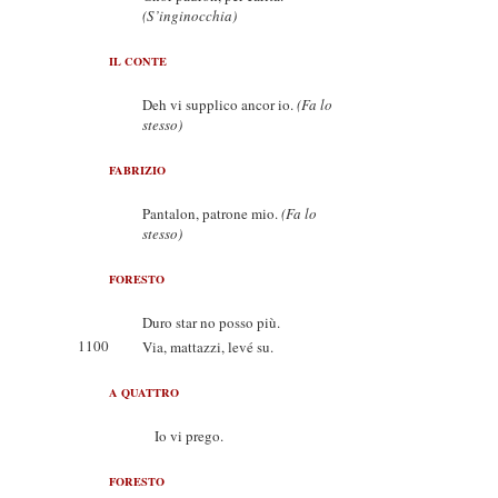
(S’inginocchia)
IL CONTE
Deh vi supplico ancor io.
(Fa lo
stesso)
FABRIZIO
Pantalon, patrone mio.
(Fa lo
stesso)
FORESTO
Duro star no posso più.
1100
Via, mattazzi, levé su.
A QUATTRO
Io vi prego.
FORESTO