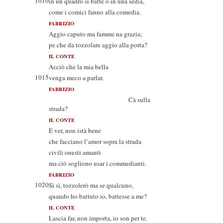
1010
in un quadro si batte o in una sedia,
come i comici fanno alla comedia.
FABRIZIO
Aggio caputo ma famme na grazia;
pe che da tozzolare aggio alla porta?
IL CONTE
Acciò che la mia bella
1015
venga meco a parlar.
FABRIZIO
Cà sulla
strada?
IL CONTE
È ver, non istà bene
che facciano l’amor sopra la strada
civili onesti amanti
ma ciò sogliono usar i commedianti.
FABRIZIO
1020
Sì sì, tozzolerò ma se qualcuno,
quando ho battuto io, battesse a me?
IL CONTE
Lascia far, non importa, io son per te.