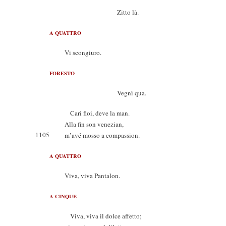
Zitto là.
A QUATTRO
Vi scongiuro.
FORESTO
Vegnì qua.
Cari fioi, deve la man.
Alla fin son venezian,
1105
m’avé mosso a compassion.
A QUATTRO
Viva, viva Pantalon.
A CINQUE
Viva, viva il dolce affetto;