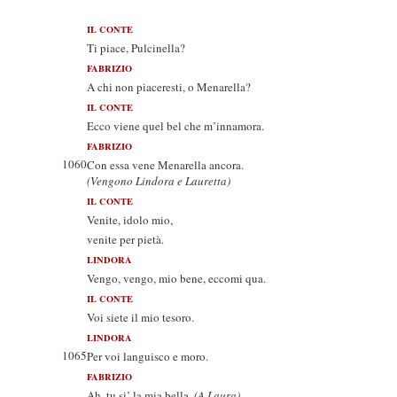
IL CONTE
Ti piace, Pulcinella?
FABRIZIO
A chi non piaceresti, o Menarella?
IL CONTE
Ecco viene quel bel che m’innamora.
FABRIZIO
1060
Con essa vene Menarella ancora.
(Vengono Lindora e Lauretta)
IL CONTE
Venite, idolo mio,
venite per pietà.
LINDORA
Vengo, vengo, mio bene, eccomi qua.
IL CONTE
Voi siete il mio tesoro.
LINDORA
1065
Per voi languisco e moro.
FABRIZIO
Ah, tu si’ la mia bella.
(A Laura)