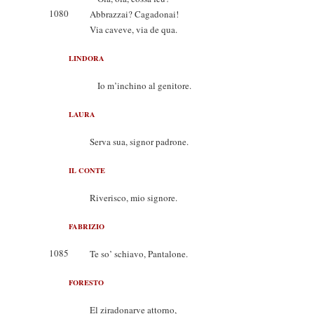
1080
Abbrazzai? Cagadonai!
Via caveve, via de qua.
LINDORA
Io m’inchino al genitore.
LAURA
Serva sua, signor padrone.
IL CONTE
Riverisco, mio signore.
FABRIZIO
1085
Te so’ schiavo, Pantalone.
FORESTO
El ziradonarve attorno,