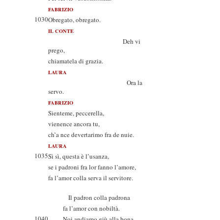
FABRIZIO
1030
Obregato, obregato.
IL CONTE
Deh vi
prego,
chiamatela di grazia.
LAURA
Ora la
servo.
FABRIZIO
Sienteme, peccerella,
vienence ancora tu,
ch’a nce devertarimo fra de nuie.
LAURA
1035
Sì sì, questa è l’usanza,
se i padroni fra lor fanno l’amore,
fa l’amor colla serva il servitore.
Il padron colla padrona
fa l’amor con nobiltà.
1040
Noi andiamo giù alla bona