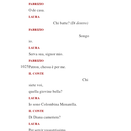
FABRIZIO
O de casa.
LAURA
Chi batte?
(Di dentro)
FABRIZIO
Songo
io.
LAURA
Serva sua, signor mio.
FABRIZIO
1025
Patron, chessa è per me.
IL CONTE
Chi
siete voi,
quella giovine bella?
LAURA
Io sono Colombina Menarella.
IL CONTE
Di Diana cameriera?
LAURA
Per servir vusustrissima.