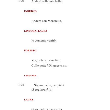
1090
Anderò colla mia bella.
FABRIZIO
Anderò con Menarella.
LINDORA, LAURA
Io contenta venirò.
FORESTO
Via, tiolé sto canelao.
Colle putte? Oh questo no.
LINDORA
1095
Signor padre, per pietà.
(S’inginocchia)
LAURA
Gnor padron, per carità.