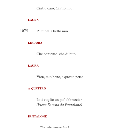
Cintio caro, Cintio mio.
LAURA
1075
Pulcinella bello mio.
LINDORA
Che contento, che diletto.
LAURA
Vien, mio bene, a questo petto.
A QUATTRO
Io ti voglio un po’ abbracciar.
(Viene Foresto da Pantalone)
PANTALONE
Ola, ola, cossa feu?