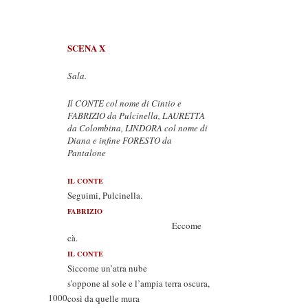
SCENA X
Sala.
Il CONTE col nome di Cintio e
FABRIZIO da Pulcinella, LAURETTA
da Colombina, LINDORA col nome di
Diana e infine FORESTO da
Pantalone
IL CONTE
Seguimi, Pulcinella.
FABRIZIO
Eccome
cà.
IL CONTE
Siccome un’atra nube
s’oppone al sole e l’ampia terra oscura,
1000
così da quelle mura