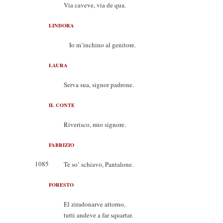
Via caveve, via de qua.
LINDORA
Io m’inchino al genitore.
LAURA
Serva sua, signor padrone.
IL CONTE
Riverisco, mio signore.
FABRIZIO
1085
Te so’ schiavo, Pantalone.
FORESTO
El ziradonarve attorno,
tutti andeve a far squartar.