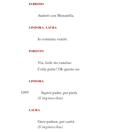
FABRIZIO
Anderò con Menarella.
LINDORA, LAURA
Io contenta venirò.
FORESTO
Via, tiolé sto canelao.
Colle putte? Oh questo no.
LINDORA
1095
Signor padre, per pietà.
(S’inginocchia)
LAURA
Gnor padron, per carità.
(S’inginocchia)