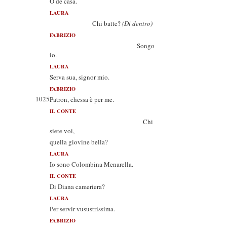
O de casa.
LAURA
Chi batte?
(Di dentro)
FABRIZIO
Songo
io.
LAURA
Serva sua, signor mio.
FABRIZIO
1025
Patron, chessa è per me.
IL CONTE
Chi
siete voi,
quella giovine bella?
LAURA
Io sono Colombina Menarella.
IL CONTE
Di Diana cameriera?
LAURA
Per servir vusustrissima.
FABRIZIO