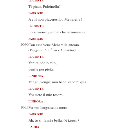
IL CONTE
Ti piace, Pulcinella?
FABRIZIO
A chi non piaceresti, o Menarella?
IL CONTE
Ecco viene quel bel che m’innamora.
FABRIZIO
1060
Con essa vene Menarella ancora.
(Vengono Lindora e Lauretta)
IL CONTE
Venite, idolo mio,
venite per pietà.
LINDORA
Vengo, vengo, mio bene, eccomi qua.
IL CONTE
Voi siete il mio tesoro.
LINDORA
1065
Per voi languisco e moro.
FABRIZIO
Ah, tu si’ la mia bella.
(A Laura)
LAURA