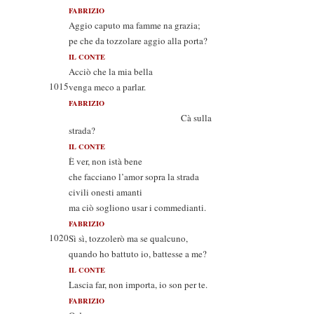
FABRIZIO
Aggio caputo ma famme na grazia;
pe che da tozzolare aggio alla porta?
IL CONTE
Acciò che la mia bella
1015
venga meco a parlar.
FABRIZIO
Cà sulla
strada?
IL CONTE
È ver, non istà bene
che facciano l’amor sopra la strada
civili onesti amanti
ma ciò sogliono usar i commedianti.
FABRIZIO
1020
Sì sì, tozzolerò ma se qualcuno,
quando ho battuto io, battesse a me?
IL CONTE
Lascia far, non importa, io son per te.
FABRIZIO