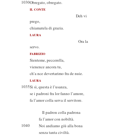
1030
Obregato, obregato.
IL CONTE
Deh vi
prego,
chiamatela di grazia.
LAURA
Ora la
servo.
FABRIZIO
Sienteme, peccerella,
vienence ancora tu,
ch’a nce devertarimo fra de nuie.
LAURA
1035
Sì sì, questa è l’usanza,
se i padroni fra lor fanno l’amore,
fa l’amor colla serva il servitore.
Il padron colla padrona
fa l’amor con nobiltà.
1040
Noi andiamo giù alla bona
senza tanta civiltà.