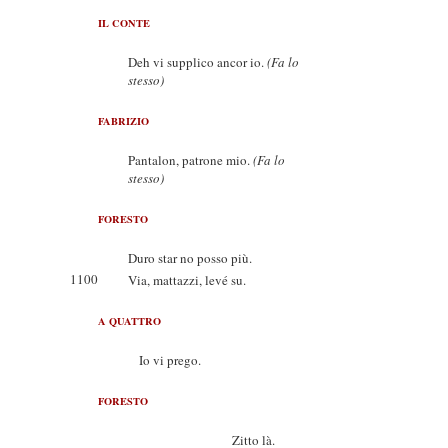
IL CONTE
Deh vi supplico ancor io.
(Fa lo
stesso)
FABRIZIO
Pantalon, patrone mio.
(Fa lo
stesso)
FORESTO
Duro star no posso più.
1100
Via, mattazzi, levé su.
A QUATTRO
Io vi prego.
FORESTO
Zitto là.