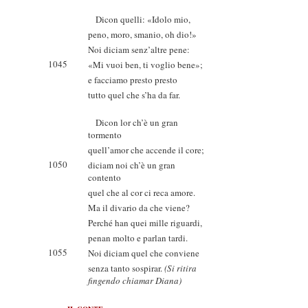
Dicon quelli: «Idolo mio,
peno, moro, smanio, oh dio!»
Noi diciam senz’altre pene:
1045
«Mi vuoi ben, ti voglio bene»;
e facciamo presto presto
tutto quel che s’ha da far.
Dicon lor ch’è un gran
tormento
quell’amor che accende il core;
1050
diciam noi ch’è un gran
contento
quel che al cor ci reca amore.
Ma il divario da che viene?
Perché han quei mille riguardi,
penan molto e parlan tardi.
1055
Noi diciam quel che conviene
senza tanto sospirar.
(Si ritira
fingendo chiamar Diana)