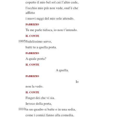
coperto il mio bel sol cui l’altro cede,
l’occhio mio più non vede, ond’è che
afflitto
i nuovi raggi del mio sole attendo.
FABRIZIO
Tu me parle tidisca, io non t’intendo.
IL CONTE
1005
Fedelissimo servo,
batti tu a quella porta.
FABRIZIO
A quale porta?
IL CONTE
A quella.
FABRIZIO
Io
non la vedo.
IL CONTE
Finger dei che vi sia.
Invece della porta,
1010
in un quadro si batte o in una sedia,
come i comici fanno alla comedia.