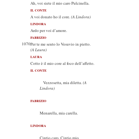
Ah, voi siete il mio caro Pulcinella.
IL CONTE
A voi donato ho il core.
(A Lindora)
LINDORA
Ardo per voi d’amore.
FABRIZIO
1070
Per te me sento lo Vesuvio in pietto.
(A Laura)
LAURA
Cotto è il mio core al foco dell’affetto.
IL CONTE
Vezzosetta, mia diletta.
(A
Lindora)
FABRIZIO
Menarella, mia carella.
LINDORA
Cintio caro, Cintio mio.