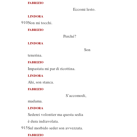
FABRIZIO
Eccomi lesto.
LINDORA
910
Non mi tocchi.
FABRIZIO
Perché?
LINDORA
Son
tenerina.
FABRIZIO
Impastata mi par di ricottina.
LINDORA
Ahi, son stanca.
FABRIZIO
S’accomodi,
madama.
LINDORA
Sederei volontier ma questa sedia
è dura indiavolata.
915
Sul morbido seder son avvezzata.
FABRIZIO