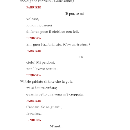
900
Signor Fabrizio.
(Come sopra)
FABRIZIO
(E pur, se mi
volesse,
io non ricusserei
di far un poco il cicisbeo con lei).
LINDORA
Si... gnor Fa... bri... zio.
(Con caricatura)
FABRIZIO
Oh
cielo! Mi perdoni,
non l’avevo sentita.
LINDORA
905
Ho gridato sì forte che la gola
mi si è tutta enfiata;
quas’in petto una vena m’è creppata.
FABRIZIO
Cancaro. Se ne guardi,
favorisca.
LINDORA
M’aiuti.