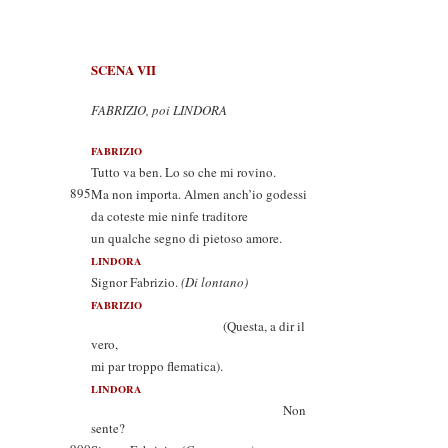
SCENA VII
FABRIZIO, poi LINDORA
FABRIZIO
Tutto va ben. Lo so che mi rovino.
895
Ma non importa. Almen anch’io godessi
da coteste mie ninfe traditore
un qualche segno di pietoso amore.
LINDORA
Signor Fabrizio.
(Di lontano)
FABRIZIO
(Questa, a dir il
vero,
mi par troppo flematica).
LINDORA
Non
sente?