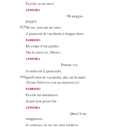
Eccola, se ne servi.
LINDORA
Oh peggio,
peggio.
925
No no, non me ne curo;
il guancial di vacchetta è troppo duro.
FABRIZIO
Eh corpo d’un giudio.
Ora la servo io.
(Parte)
LINDORA
Portate via
la sedia ed il guanciale,
930
quell’odor di vacchetta, ahi, mi fa male.
(Torna Fabrizio con un matarazzo)
FABRIZIO
Eccole un matarazzo;
di più non posso far.
LINDORA
Quest’è un
strappazzo,
lo conosco, lo so; no, non credevo