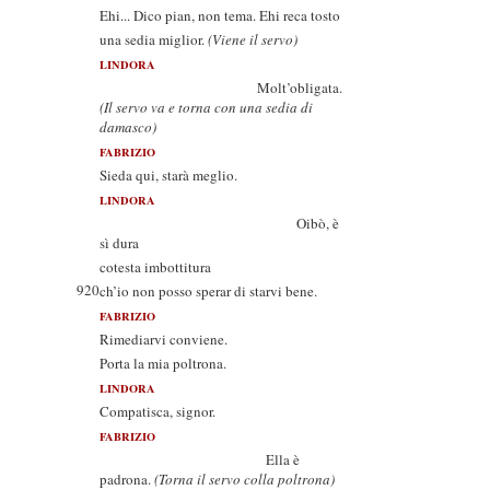
Ehi... Dico pian, non tema. Ehi reca tosto
una sedia miglior.
(Viene il servo)
LINDORA
Molt’obligata.
(Il servo va e torna con una sedia di
damasco)
FABRIZIO
Sieda qui, starà meglio.
LINDORA
Oibò, è
sì dura
cotesta imbottitura
920
ch’io non posso sperar di starvi bene.
FABRIZIO
Rimediarvi conviene.
Porta la mia poltrona.
LINDORA
Compatisca, signor.
FABRIZIO
Ella è
padrona.
(Torna il servo colla poltrona)