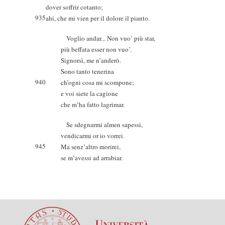
dover soffrir cotanto;
935
ahi, che mi vien per il dolore il pianto.
Voglio andar... Non vuo’ più star,
più beffata esser non vuo’.
Signorsì, me n’anderò.
Sono tanto tenerina
940
ch’ogni cosa mi scompone;
e voi siete la cagione
che m’ha fatto lagrimar.
Se sdegnarmi almen sapessi,
vendicarmi or io vorrei.
945
Ma senz’altro morirei,
se m’avessi ad arrabiar.