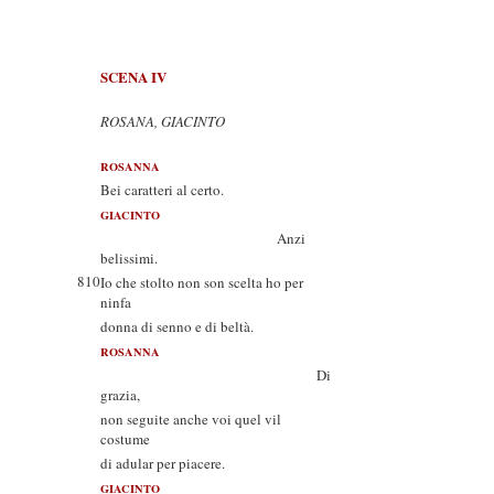
SCENA IV
ROSANA, GIACINTO
ROSANNA
Bei caratteri al certo.
GIACINTO
Anzi
belissimi.
810
Io che stolto non son scelta ho per
ninfa
donna di senno e di beltà.
ROSANNA
Di
grazia,
non seguite anche voi quel vil
costume
di adular per piacere.
GIACINTO