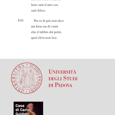
lieto sarà il mio cor,
sarò felice.
830
Per or di più non dico
ma forse un dì verrà
che il labbro dir potrà
quel ch’or non lice.