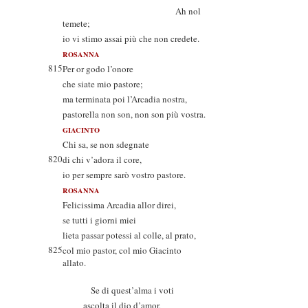
Ah nol
temete;
io vi stimo assai più che non credete.
ROSANNA
815
Per or godo l’onore
che siate mio pastore;
ma terminata poi l’Arcadia nostra,
pastorella non son, non son più vostra.
GIACINTO
Chi sa, se non sdegnate
820
di chi v’adora il core,
io per sempre sarò vostro pastore.
ROSANNA
Felicissima Arcadia allor direi,
se tutti i giorni miei
lieta passar potessi al colle, al prato,
825
col mio pastor, col mio Giacinto
allato.
Se di quest’alma i voti
ascolta il dio d’amor,