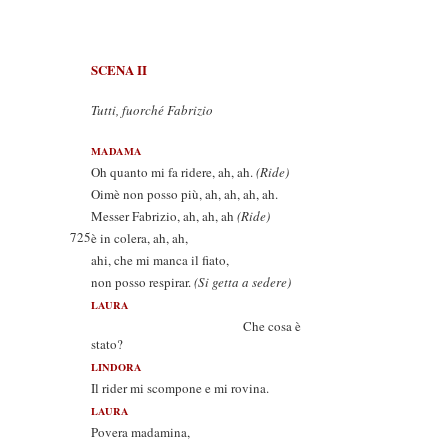
SCENA II
Tutti, fuorché Fabrizio
MADAMA
Oh quanto mi fa ridere, ah, ah.
(Ride)
Oimè non posso più, ah, ah, ah, ah.
Messer Fabrizio, ah, ah, ah
(Ride)
725
è in colera, ah, ah,
ahi, che mi manca il fiato,
non posso respirar.
(Si getta a sedere)
LAURA
Che cosa è
stato?
LINDORA
Il rider mi scompone e mi rovina.
LAURA
Povera madamina,