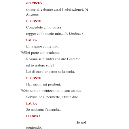
GIACINTO
(Piace alle donne assai l’adulazione).
(A
Rosana)
IL CONTE
Concedete ch’io possa
regger col braccio mio...
(A Lindora)
LAURA
Eh, signor conte mio,
760
lei parte con madama,
Rosana se n’andrà col suo Giacinto
ed io resterò sola?
Lei di cavaleria non sa la scola.
IL CONTE
Ha ragion, mi perdoni,
765
io son un mentecatto, io son un bue.
Servirò, se il permette, a tutte due.
LAURA
Se madama l’accorda...
LINDORA
Io nol
contendo.