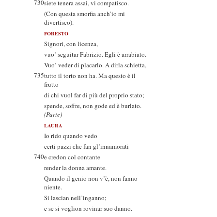
730
siete tenera assai, vi compatisco.
(Con questa smorfia anch’io mi
divertisco).
FORESTO
Signori, con licenza,
vuo’ seguitar Fabrizio. Egli è arrabiato.
Vuo’ veder di placarlo. A dirla schietta,
735
tutto il torto non ha. Ma questo è il
frutto
di chi vuol far di più del proprio stato;
spende, soffre, non gode ed è burlato.
(Parte)
LAURA
Io rido quando vedo
certi pazzi che fan gl’innamorati
740
e credon col contante
render la donna amante.
Quando il genio non v’è, non fanno
niente.
Si lascian nell’inganno;
e se si voglion rovinar suo danno.