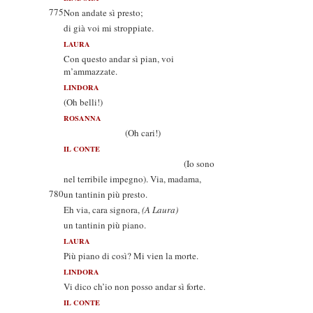
775
Non andate sì presto;
di già voi mi stroppiate.
LAURA
Con questo andar sì pian, voi
m’ammazzate.
LINDORA
(Oh belli!)
ROSANNA
(Oh cari!)
IL CONTE
(Io sono
nel terribile impegno). Via, madama,
780
un tantinin più presto.
Eh via, cara signora,
(A Laura)
un tantinin più piano.
LAURA
Più piano di così? Mi vien la morte.
LINDORA
Vi dico ch’io non posso andar sì forte.
IL CONTE