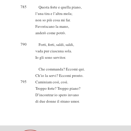
785
Questa forte e quella piano,
l’una tira e l’altra mola;
non so più cosa mi far.
Favoriscano la mano,
anderò come potrò.
790
Forti, forti, saldi, saldi,
vada pur ciascuna sola.
Io gli sono servitor.
Che commanda? Eccomi qui.
Ch’io la servi? Eccomi pronto.
795
Caminiam così, così.
Troppo forte? Troppo piano?
D’incontrar io spero invano
di due donne il strano umor.