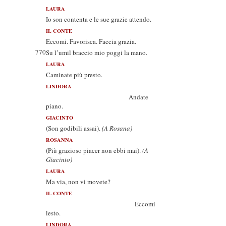
LAURA
Io son contenta e le sue grazie attendo.
IL CONTE
Eccomi. Favorisca. Faccia grazia.
770
Su l’umil braccio mio poggi la mano.
LAURA
Caminate più presto.
LINDORA
Andate
piano.
GIACINTO
(Son godibili assai).
(A Rosana)
ROSANNA
(Più grazioso piacer non ebbi mai).
(A
Giacinto)
LAURA
Ma via, non vi movete?
IL CONTE
Eccomi
lesto.
LINDORA