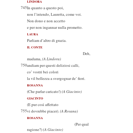
LINDORA
745
In quanto a questo poi,
non l’intendo, Lauretta, come voi.
Non dono e non accetto
e per non ingannar nulla prometto.
LAURA
Parliam d’altro di grazia.
IL CONTE
Deh,
madama,
(A Lindora)
750
andiam per questi deliziosi calli,
co’ vostri bei colori
la vil bellezza a svergognar de’ fiori.
ROSANNA
(Che parlar caricato!)
(A Giacinto)
GIACINTO
(E pur così affettato
755
vi dovrebbe piacer).
(A Rosana)
ROSANNA
(Per qual
ragione?)
(A Giacinto)