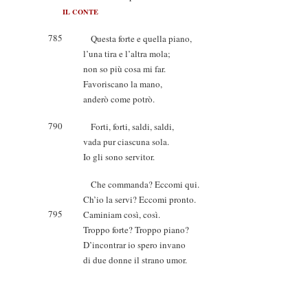
IL CONTE
785
Questa forte e quella piano,
l’una tira e l’altra mola;
non so più cosa mi far.
Favoriscano la mano,
anderò come potrò.
790
Forti, forti, saldi, saldi,
vada pur ciascuna sola.
Io gli sono servitor.
Che commanda? Eccomi qui.
Ch’io la servi? Eccomi pronto.
795
Caminiam così, così.
Troppo forte? Troppo piano?
D’incontrar io spero invano
di due donne il strano umor.