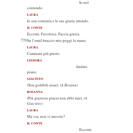
Io nol
contendo.
LAURA
Io son contenta e le sue grazie attendo.
IL CONTE
Eccomi. Favorisca. Faccia grazia.
770
Su l’umil braccio mio poggi la mano.
LAURA
Caminate più presto.
LINDORA
Andate
piano.
GIACINTO
(Son godibili assai).
(A Rosana)
ROSANNA
(Più grazioso piacer non ebbi mai).
(A
Giacinto)
LAURA
Ma via, non vi movete?
IL CONTE
Eccomi