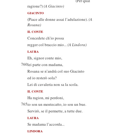
(Per qual
ragione?)
(A Giacinto)
GIACINTO
(Piace alle donne assai l’adulazione).
(A
Rosana)
IL CONTE
Concedete ch’io possa
regger col braccio mio...
(A Lindora)
LAURA
Eh, signor conte mio,
760
lei parte con madama,
Rosana se n’andrà col suo Giacinto
ed io resterò sola?
Lei di cavaleria non sa la scola.
IL CONTE
Ha ragion, mi perdoni,
765
io son un mentecatto, io son un bue.
Servirò, se il permette, a tutte due.
LAURA
Se madama l’accorda...
LINDORA