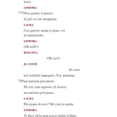
lesto.
LINDORA
775
Non andate sì presto;
di già voi mi stroppiate.
LAURA
Con questo andar sì pian, voi
m’ammazzate.
LINDORA
(Oh belli!)
ROSANNA
(Oh cari!)
IL CONTE
(Io sono
nel terribile impegno). Via, madama,
780
un tantinin più presto.
Eh via, cara signora,
(A Laura)
un tantinin più piano.
LAURA
Più piano di così? Mi vien la morte.
LINDORA
Vi dico ch’io non posso andar sì forte.