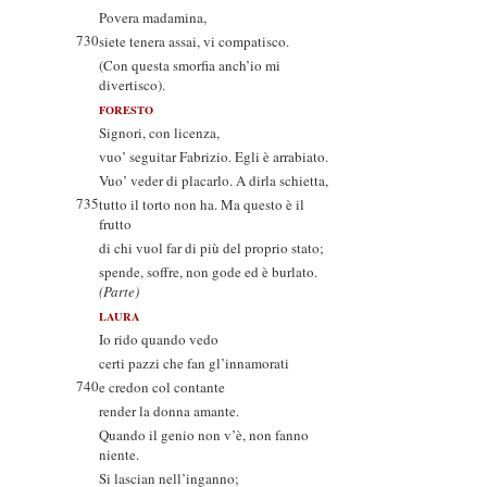
Povera madamina,
730
siete tenera assai, vi compatisco.
(Con questa smorfia anch’io mi
divertisco).
FORESTO
Signori, con licenza,
vuo’ seguitar Fabrizio. Egli è arrabiato.
Vuo’ veder di placarlo. A dirla schietta,
735
tutto il torto non ha. Ma questo è il
frutto
di chi vuol far di più del proprio stato;
spende, soffre, non gode ed è burlato.
(Parte)
LAURA
Io rido quando vedo
certi pazzi che fan gl’innamorati
740
e credon col contante
render la donna amante.
Quando il genio non v’è, non fanno
niente.
Si lascian nell’inganno;