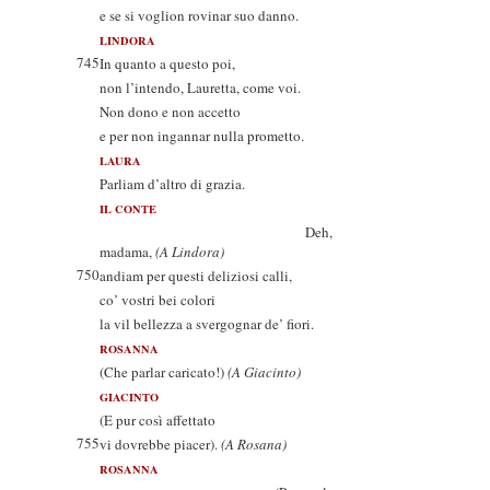
e se si voglion rovinar suo danno.
LINDORA
745
In quanto a questo poi,
non l’intendo, Lauretta, come voi.
Non dono e non accetto
e per non ingannar nulla prometto.
LAURA
Parliam d’altro di grazia.
IL CONTE
Deh,
madama,
(A Lindora)
750
andiam per questi deliziosi calli,
co’ vostri bei colori
la vil bellezza a svergognar de’ fiori.
ROSANNA
(Che parlar caricato!)
(A Giacinto)
GIACINTO
(E pur così affettato
755
vi dovrebbe piacer).
(A Rosana)
ROSANNA