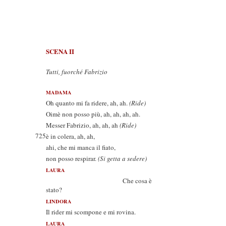
SCENA II
Tutti, fuorché Fabrizio
MADAMA
Oh quanto mi fa ridere, ah, ah.
(Ride)
Oimè non posso più, ah, ah, ah, ah.
Messer Fabrizio, ah, ah, ah
(Ride)
725
è in colera, ah, ah,
ahi, che mi manca il fiato,
non posso respirar.
(Si getta a sedere)
LAURA
Che cosa è
stato?
LINDORA
Il rider mi scompone e mi rovina.
LAURA