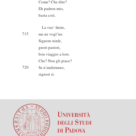
Come? Che dite?
Eh padron mio,
basta così.
La vuo’ finire,
715
me ne vogl’ire.
Signore ninfe,
gnori pastori,
bon viaggio a loro.
Che? Non gli piace?
720
Se n’anderanno,
signori sì.