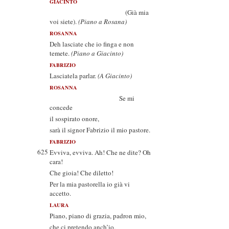
GIACINTO
(Già mia
voi siete).
(Piano a Rosana)
ROSANNA
Deh lasciate che io finga e non
temete.
(Piano a Giacinto)
FABRIZIO
Lasciatela parlar.
(A Giacinto)
ROSANNA
Se mi
concede
il sospirato onore,
sarà il signor Fabrizio il mio pastore.
FABRIZIO
625
Evviva, evviva. Ah! Che ne dite? Oh
cara!
Che gioia! Che diletto!
Per la mia pastorella io già vi
accetto.
LAURA
Piano, piano di grazia, padron mio,
che ci pretendo anch’io.