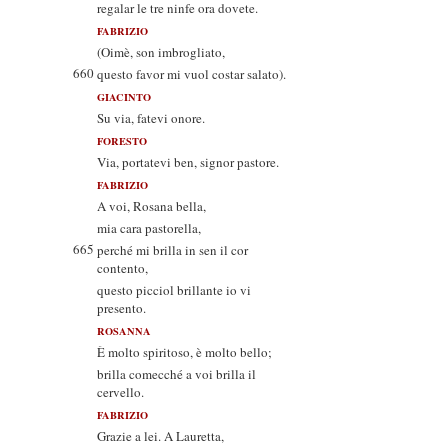
regalar le tre ninfe ora dovete.
FABRIZIO
(Oimè, son imbrogliato,
660
questo favor mi vuol costar salato).
GIACINTO
Su via, fatevi onore.
FORESTO
Via, portatevi ben, signor pastore.
FABRIZIO
A voi, Rosana bella,
mia cara pastorella,
665
perché mi brilla in sen il cor
contento,
questo picciol brillante io vi
presento.
ROSANNA
È molto spiritoso, è molto bello;
brilla comecché a voi brilla il
cervello.
FABRIZIO
Grazie a lei. A Lauretta,