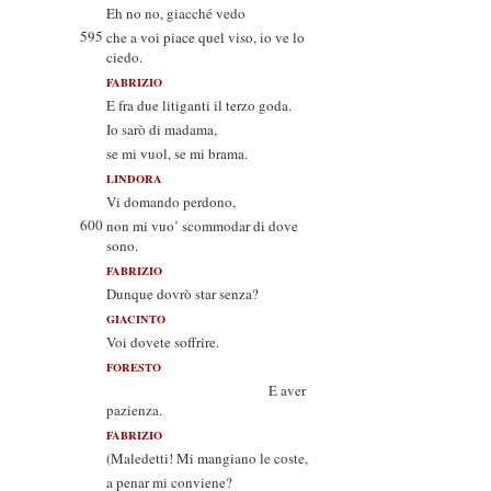
Eh no no, giacché vedo
595
che a voi piace quel viso, io ve lo
ciedo.
FABRIZIO
E fra due litiganti il terzo goda.
Io sarò di madama,
se mi vuol, se mi brama.
LINDORA
Vi domando perdono,
600
non mi vuo’ scommodar di dove
sono.
FABRIZIO
Dunque dovrò star senza?
GIACINTO
Voi dovete soffrire.
FORESTO
E aver
pazienza.
FABRIZIO
(Maledetti! Mi mangiano le coste,
a penar mi conviene?