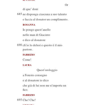
Or
di que’ doni
685
ne disponga ciascuna a suo talento
e faccia al donator un complimento.
ROSANNA
Io pongo quest’anello
nelle man di Giacinto
e dico al donatore
690
ch’io lo delusi e questo è il mio
pastore.
FABRIZIO
Come!
LAURA
Quest’orologgio
a Foresto consegno
e al donatore io dico
che già di lui non me n’importa un
fico.
FABRIZIO
695
Che! Che!