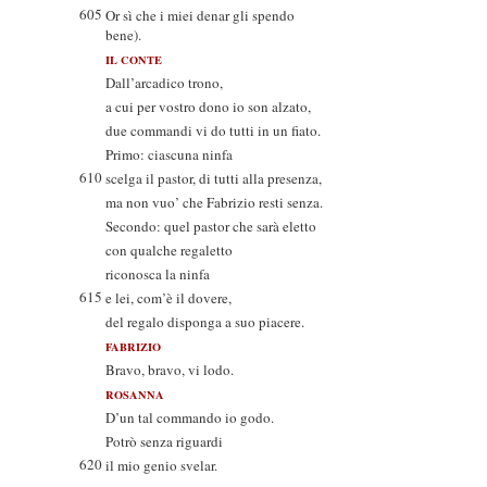
605
Or sì che i miei denar gli spendo
bene).
IL CONTE
Dall’arcadico trono,
a cui per vostro dono io son alzato,
due commandi vi do tutti in un fiato.
Primo: ciascuna ninfa
610
scelga il pastor, di tutti alla presenza,
ma non vuo’ che Fabrizio resti senza.
Secondo: quel pastor che sarà eletto
con qualche regaletto
riconosca la ninfa
615
e lei, com’è il dovere,
del regalo disponga a suo piacere.
FABRIZIO
Bravo, bravo, vi lodo.
ROSANNA
D’un tal commando io godo.
Potrò senza riguardi
620
il mio genio svelar.