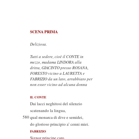
SCENA PRIMA
Deliziosa.
Tutti a sedere, cioè il CONTE in
mezzo, madama LINDORA alla
dritta, GIACINTO presso ROSANA,
FORESTO vicino a LAURETTA e
FABRIZIO da un lato, arrabbiato per
non esser vicino ad alcuna donna
IL CONTE
Dai lacci neghitosi del silenzio
scatenando la lingua,
580
qual monarca di dive e semidei,
do glorioso principio a’ cenni miei.
FABRIZIO
Signor principe caro,