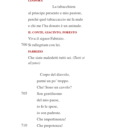
LINDORA
La tabacchiera
al principe presento e mio pastore,
perché quel tabaccaccio mi fa male
e chi me l’ha donato è un animale.
IL CONTE, GIACINTO, FORESTO
Viva il signor Fabrizio.
700
Si rallegriam con lei.
FABRIZIO
Che siate maledetti tutti sei.
(Tutti si
alzano)
Corpo del diavolo,
parmi un po’ troppo.
Che! Sono un cavolo?
705
Son gentiluomo
del mio paese,
io fo le spese,
io son padrone.
Che impertinenza!
710
Che prepotenza!