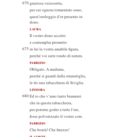
670
graziosa vezzosetta,
per cui ognora tormentato sono,
quest’orologgio d’or presento in
dono.
LAURA
Il vostro dono accetto
e contemplar prometto
675
in lui la vostra amabile figura,
perché voi siete tondo di natura.
FABRIZIO
Obligato. A madama,
perché si guardi dalla stranutiglia,
le do una tabacchiera di Siviglia.
LINDORA
680
Ed io che v’amo tanto bramerei
che in questa tabacchiera,
per poterne goder a tutte l’ore,
fosse polverizzato il vostro core.
FABRIZIO
Che bontà! Che finezze!
IL CONTE