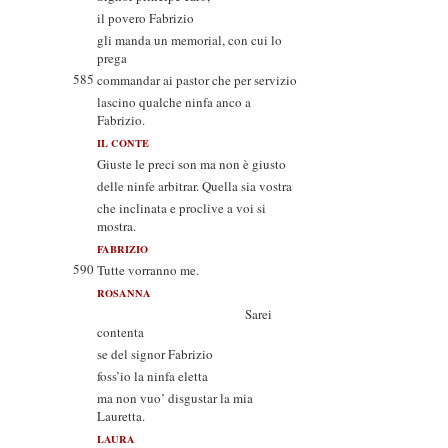
il povero Fabrizio
gli manda un memorial, con cui lo
prega
585
commandar ai pastor che per servizio
lascino qualche ninfa anco a
Fabrizio.
IL CONTE
Giuste le preci son ma non è giusto
delle ninfe arbitrar. Quella sia vostra
che inclinata e proclive a voi si
mostra.
FABRIZIO
590
Tutte vorranno me.
ROSANNA
Sarei
contenta
se del signor Fabrizio
foss’io la ninfa eletta
ma non vuo’ disgustar la mia
Lauretta.
LAURA