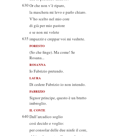
630
Or che non v’è riparo,
la maschera mi levo e parlo chiaro.
V’ho scelto nel mio core
di già per mio pastore
e se non mi volete
635
impazzir e creppar voi mi vedrete.
FORESTO
(So che finge). Ma come! Se
Rosana...
ROSANNA
Io Fabrizio pretendo.
LAURA
Di cedere Fabrizio io non intendo.
FABRIZIO
Signor principe, questo è un brutto
imbroglio.
IL CONTE
640
Dall’arcadico soglio
così decido e voglio:
per consolar delle due ninfe il core,