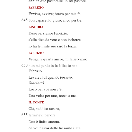
abbian due pastorelle un sol pastore.
FABRIZIO
Evviva, evviva; bravo per mia fé.
645
Son capace, lo giuro, anco per tre.
LINDORA
Dunque, signor Fabrizio,
s’ella dice da vero e non ischerza,
io fra le ninfe sue sarò la terza.
FABRIZIO
Venga la quarta ancor, mi fa servizio;
650
non mi perdo in la folla; io son
Fabrizio.
Levatevi di qua.
(A Foresto,
Giacinto)
Loco per voi non c’è.
Una volta per uno, tocca a me.
IL CONTE
Olà, suddito nostro,
655
fermatevi per ora.
Non è finito ancora.
Se voi pastor delle tre ninfe siete,