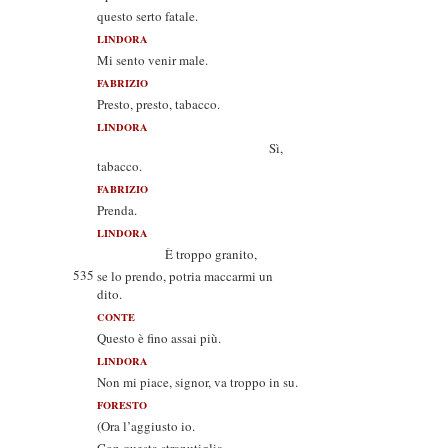
questo serto fatale.
LINDORA
Mi sento venir male.
FABRIZIO
Presto, presto, tabacco.
LINDORA
Sì,
tabacco.
FABRIZIO
Prenda.
LINDORA
È troppo granito,
535
se lo prendo, potria maccarmi un
dito.
CONTE
Questo è fino assai più.
LINDORA
Non mi piace, signor, va troppo in su.
FORESTO
(Ora l’aggiusto io.