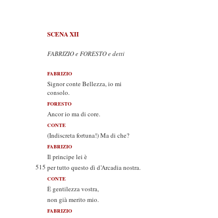
SCENA XII
FABRIZIO e FORESTO e detti
FABRIZIO
Signor conte Bellezza, io mi
consolo.
FORESTO
Ancor io ma di core.
CONTE
(Indiscreta fortuna!) Ma di che?
FABRIZIO
Il principe lei è
515
per tutto questo dì d’Arcadia nostra.
CONTE
È gentilezza vostra,
non già merito mio.
FABRIZIO