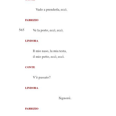
Vado a prenderla, eccì.
FABRIZIO
565
Ve la porto, eccì, eccì.
LINDORA
Il mio naso, la mia testa,
il mio petto, eccì, eccì.
CONTE
V’è passato?
LINDORA
Signorsì.
FABRIZIO