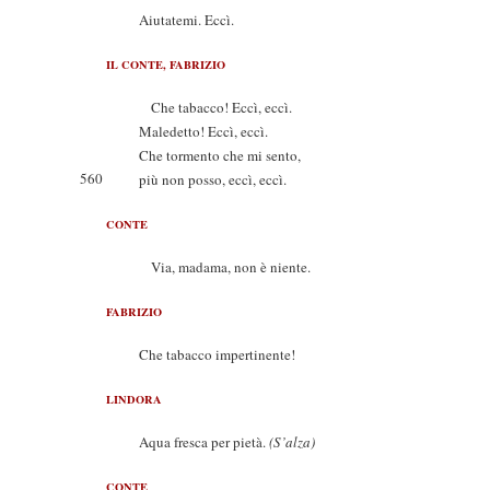
Aiutatemi. Eccì.
IL CONTE, FABRIZIO
Che tabacco! Eccì, eccì.
Maledetto! Eccì, eccì.
Che tormento che mi sento,
560
più non posso, eccì, eccì.
CONTE
Via, madama, non è niente.
FABRIZIO
Che tabacco impertinente!
LINDORA
Aqua fresca per pietà.
(S’alza)
CONTE