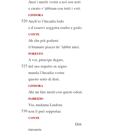
Anzi i meriti vostri a noi son noti
e creato v’abbiam con tutti i voti.
LINDORA
520
Anch’io l’Arcadia lodo
e d’esservi soggetta esulto e godo.
CONTE
Ah che più goderei
il bramato piacer de’ labbri miei.
FORESTO
A voi, principe degno,
525
del suo rispetto in segno
manda l’Arcadia vostra
questo serto di fiori.
LINDORA
Ahi mi fate morir con questi odori.
FABRIZIO
Via, madama Lindora
530
non li può sopportar.
CONTE
Deh
riponete