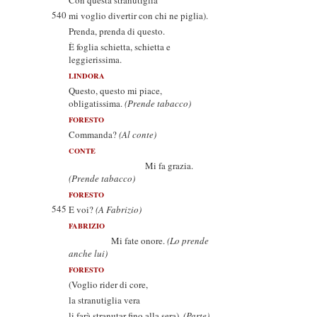
Con questa stranutiglia
540
mi voglio divertir con chi ne piglia).
Prenda, prenda di questo.
È foglia schietta, schietta e
leggierissima.
LINDORA
Questo, questo mi piace,
obligatissima.
(Prende tabacco)
FORESTO
Commanda?
(Al conte)
CONTE
Mi fa grazia.
(Prende tabacco)
FORESTO
545
E voi?
(A Fabrizio)
FABRIZIO
Mi fate onore.
(Lo prende
anche lui)
FORESTO
(Voglio rider di core,
la stranutiglia vera
li farà stranutar fino alla sera).
(Parte)