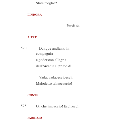
State meglio?
LINDORA
Par di sì.
A TRE
570
Dunque andiamo in
compagnia
a goder con allegria
dell’Arcadia il primo dì.
Vada, vada, eccì, eccì.
Maledetto tabaccaccio!
CONTE
575
Oh che impaccio! Eccì, eccì.
FABRIZIO