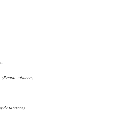
ma.
.
(Prende tabacco)
ende tabacco)