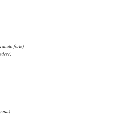
tranuta forte)
sedere)
anuta)