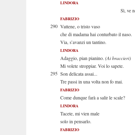
LINDORA
Sì, ve ne pri
FABRIZIO
290
Vattene, o tristo vaso
che di madama hai conturbato il naso.
Via, s’avanzi un tantino.
LINDORA
Adaggio, pian pianino.
(Ai braccieri)
Mi volete stroppiar. Voi lo sapete.
295
Son delicata assai...
Tre passi in una volta non fo mai.
FABRIZIO
Come dunque farà a salir le scale?
LINDORA
Tacete, mi vien male
solo in pensarlo.
FABRIZIO