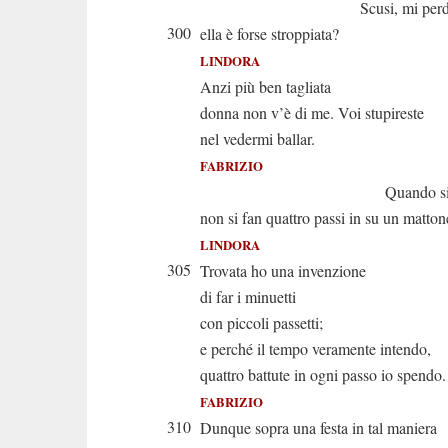
Scusi, mi perdon
300
ella è forse stroppiata?
LINDORA
Anzi più ben tagliata
donna non v’è di me. Voi stupireste
nel vedermi ballar.
FABRIZIO
Quando si bal
non si fan quattro passi in su un matton
LINDORA
305
Trovata ho una invenzione
di far i minuetti
con piccoli passetti;
e perché il tempo veramente intendo,
quattro battute in ogni passo io spendo.
FABRIZIO
310
Dunque sopra una festa in tal maniera