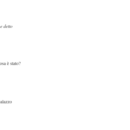
 detto
ato?
azzo