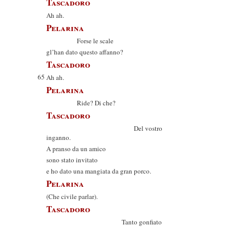
Tascadoro
Ah ah.
Pelarina
Forse le scale
gl’han dato questo affanno?
Tascadoro
65
Ah ah.
Pelarina
Ride? Di che?
Tascadoro
Del vostro
inganno.
A pranso da un amico
sono stato invitato
e ho dato una mangiata da gran porco.
Pelarina
(Che civile parlar).
Tascadoro
Tanto gonfiato