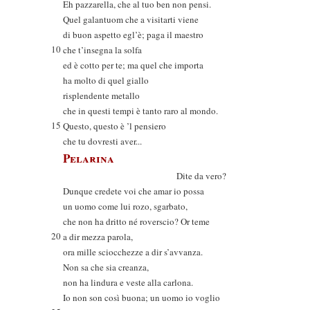
Eh pazzarella, che al tuo ben non pensi.
Quel galantuom che a visitarti viene
di buon aspetto egl’è; paga il maestro
10
che t’insegna la solfa
ed è cotto per te; ma quel che importa
ha molto di quel giallo
risplendente metallo
che in questi tempi è tanto raro al mondo.
15
Questo, questo è ’l pensiero
che tu dovresti aver...
Pelarina
Dite da vero?
Dunque credete voi che amar io possa
un uomo come lui rozo, sgarbato,
che non ha dritto né roverscio? Or teme
20
a dir mezza parola,
ora mille sciocchezze a dir s’avvanza.
Non sa che sia creanza,
non ha lindura e veste alla carlona.
Io non son così buona; un uomo io voglio