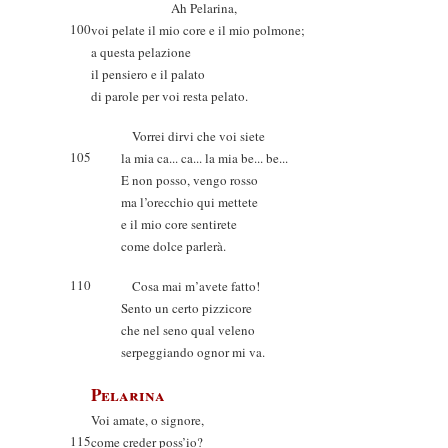
Ah Pelarina,
100
voi pelate il mio core e il mio polmone;
a questa pelazione
il pensiero e il palato
di parole per voi resta pelato.
Vorrei dirvi che voi siete
105
la mia ca... ca... la mia be... be...
E non posso, vengo rosso
ma l’orecchio qui mettete
e il mio core sentirete
come dolce parlerà.
110
Cosa mai m’avete fatto!
Sento un certo pizzicore
che nel seno qual veleno
serpeggiando ognor mi va.
Pelarina
Voi amate, o signore,
115
come creder poss’io?