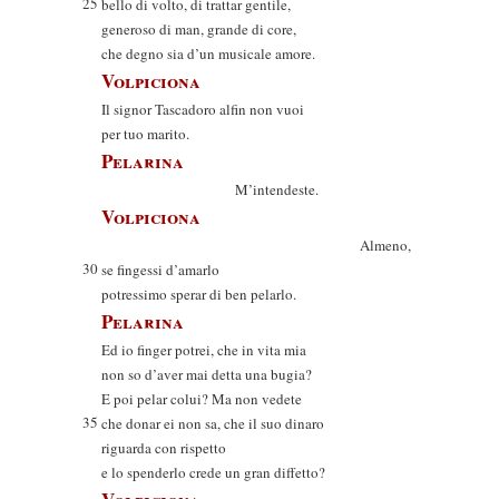
25
bello di volto, di trattar gentile,
generoso di man, grande di core,
che degno sia d’un musicale amore.
Volpiciona
Il signor Tascadoro alfin non vuoi
per tuo marito.
Pelarina
M’intendeste.
Volpiciona
Almeno,
30
se fingessi d’amarlo
potressimo sperar di ben pelarlo.
Pelarina
Ed io finger potrei, che in vita mia
non so d’aver mai detta una bugia?
E poi pelar colui? Ma non vedete
35
che donar ei non sa, che il suo dinaro
riguarda con rispetto
e lo spenderlo crede un gran diffetto?