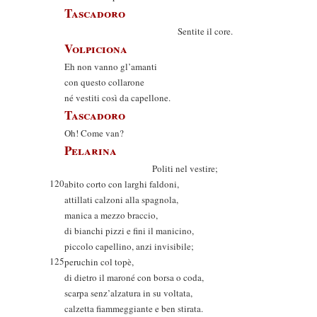
Tascadoro
Sentite il core.
Volpiciona
Eh non vanno gl’amanti
con questo collarone
né vestiti così da capellone.
Tascadoro
Oh! Come van?
Pelarina
Politi nel vestire;
120
abito corto con larghi faldoni,
attillati calzoni alla spagnola,
manica a mezzo braccio,
di bianchi pizzi e fini il manicino,
piccolo capellino, anzi invisibile;
125
peruchin col topè,
di dietro il maroné con borsa o coda,
scarpa senz’alzatura in su voltata,
calzetta fiammeggiante e ben stirata.