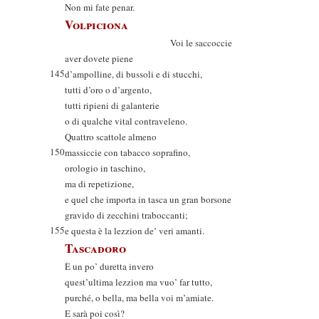
Non mi fate penar.
Volpiciona
Voi le saccoccie
aver dovete piene
145
d’ampolline, di bussoli e di stucchi,
tutti d’oro o d’argento,
tutti ripieni di galanterie
o di qualche vital contraveleno.
Quattro scattole almeno
150
massiccie con tabacco soprafino,
orologio in taschino,
ma di repetizione,
e quel che importa in tasca un gran borsone
gravido di zecchini traboccanti;
155
e questa è la lezzion de’ veri amanti.
Tascadoro
È un po’ duretta invero
quest’ultima lezzion ma vuo’ far tutto,
purché, o bella, ma bella voi m’amiate.
E sarà poi così?