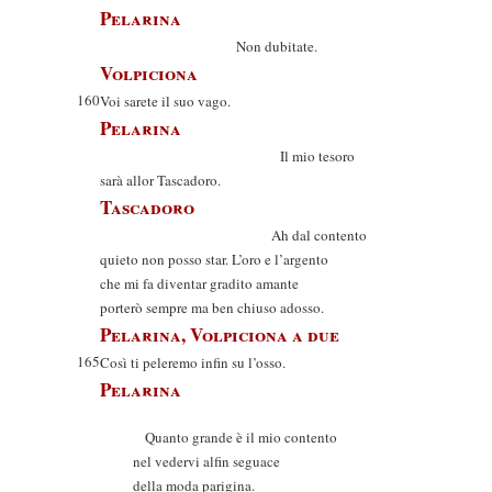
Pelarina
Non dubitate.
Volpiciona
160
Voi sarete il suo vago.
Pelarina
Il mio tesoro
sarà allor Tascadoro.
Tascadoro
Ah dal contento
quieto non posso star. L’oro e l’argento
che mi fa diventar gradito amante
porterò sempre ma ben chiuso adosso.
Pelarina, Volpiciona a due
165
Così ti peleremo infin su l’osso.
Pelarina
Quanto grande è il mio contento
nel vedervi alfin seguace
della moda parigina.