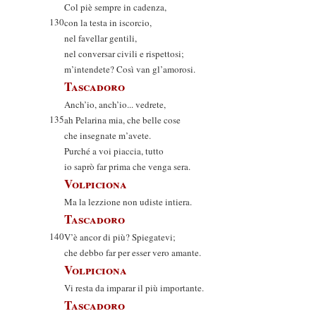
Col piè sempre in cadenza,
130
con la testa in iscorcio,
nel favellar gentili,
nel conversar civili e rispettosi;
m’intendete? Così van gl’amorosi.
Tascadoro
Anch’io, anch’io... vedrete,
135
ah Pelarina mia, che belle cose
che insegnate m’avete.
Purché a voi piaccia, tutto
io saprò far prima che venga sera.
Volpiciona
Ma la lezzione non udiste intiera.
Tascadoro
140
V’è ancor di più? Spiegatevi;
che debbo far per esser vero amante.
Volpiciona
Vi resta da imparar il più importante.
Tascadoro