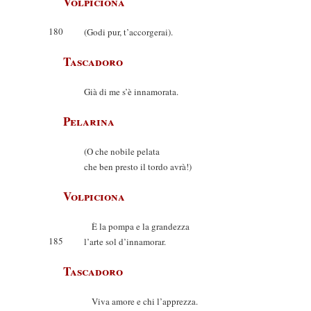
Volpiciona
180
(Godi pur, t’accorgerai).
Tascadoro
Già di me s’è innamorata.
Pelarina
(O che nobile pelata
che ben presto il tordo avrà!)
Volpiciona
È la pompa e la grandezza
185
l’arte sol d’innamorar.
Tascadoro
Viva amore e chi l’apprezza.