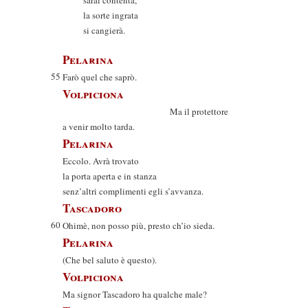
sarai contenta,
la sorte ingrata
si cangierà.
Pelarina
55
Farò quel che saprò.
Volpiciona
Ma il protettore
a venir molto tarda.
Pelarina
Eccolo. Avrà trovato
la porta aperta e in stanza
senz’altri complimenti egli s’avvanza.
Tascadoro
60
Ohimè, non posso più, presto ch’io sieda.
Pelarina
(Che bel saluto è questo).
Volpiciona
Ma signor Tascadoro ha qualche male?