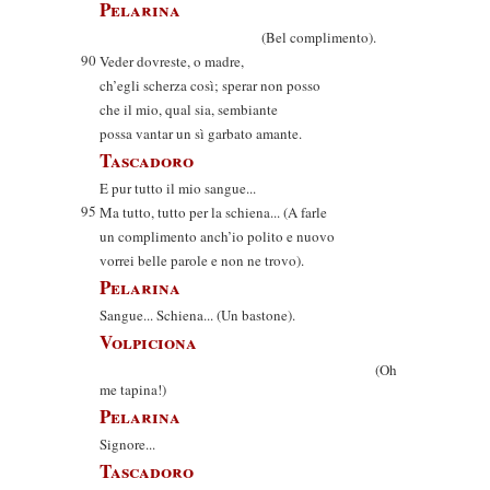
Pelarina
(Bel complimento).
90
Veder dovreste, o madre,
ch’egli scherza così; sperar non posso
che il mio, qual sia, sembiante
possa vantar un sì garbato amante.
Tascadoro
E pur tutto il mio sangue...
95
Ma tutto, tutto per la schiena... (A farle
un complimento anch’io polito e nuovo
vorrei belle parole e non ne trovo).
Pelarina
Sangue... Schiena... (Un bastone).
Volpiciona
(Oh
me tapina!)
Pelarina
Signore...
Tascadoro