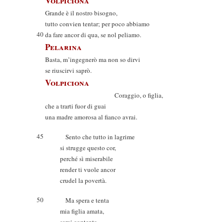
Volpiciona
Grande è il nostro bisogno,
tutto convien tentar; per poco abbiamo
40
da fare ancor di qua, se nol peliamo.
Pelarina
Basta, m’ingegnerò ma non so dirvi
se riuscirvi saprò.
Volpiciona
Coraggio, o figlia,
che a trarti fuor di guai
una madre amorosa al fianco avrai.
45
Sento che tutto in lagrime
si strugge questo cor,
perché sì miserabile
render ti vuole ancor
crudel la povertà.
50
Ma spera e tenta
mia figlia amata,