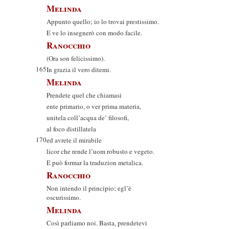
Melinda
Appunto quello; io lo trovai prestissimo.
E ve lo insegnerò con modo facile.
Ranocchio
(Ora son felicissimo).
165
In grazia il vero ditemi.
Melinda
Prendete quel che chiamasi
ente primario, o ver prima materia,
unitela coll’acqua de’ filosofi,
al foco distillatela
170
ed avrete il mirabile
licor che rende l’uom robusto e vegeto.
E può formar la traduzion metalica.
Ranocchio
Non intendo il principio; egl’è
oscurissimo.
Melinda
Così parliamo noi. Basta, prendetevi