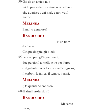
50
Già da un amico mio
mi fu proposto un chimico eccellente
che guarisce ogni male e non vuol
niente.
Melinda
È molto generoso!
Ranocchio
È un uom
dabbene.
Cinque doppie gli diedi
55
per comprar gl’ingredienti,
due per far il fornello e tre per l’oro;
e il galantuom del suo vi mette i grassi,
il carbon, la fatica, il tempo, i passi.
Melinda
(Oh quanti ne conosco
60
di simil profession!)
Ranocchio
Mi sento
fiaco;