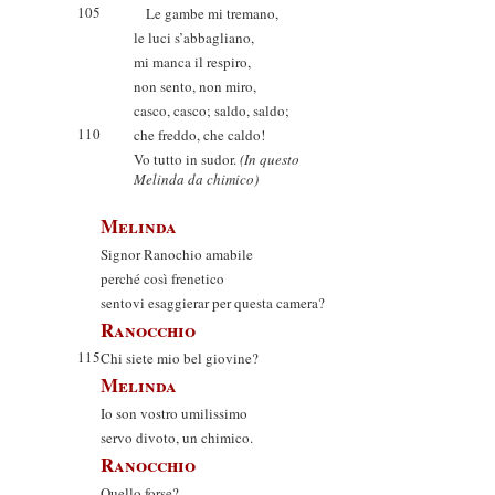
105
Le gambe mi tremano,
le luci s’abbagliano,
mi manca il respiro,
non sento, non miro,
casco, casco; saldo, saldo;
110
che freddo, che caldo!
Vo tutto in sudor.
(In questo
Melinda da chimico)
Melinda
Signor Ranochio amabile
perché così frenetico
sentovi esaggierar per questa camera?
Ranocchio
115
Chi siete mio bel giovine?
Melinda
Io son vostro umilissimo
servo divoto, un chimico.
Ranocchio
Quello forse?...