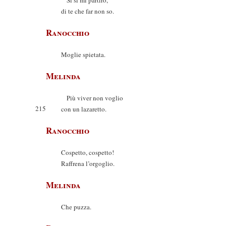
Sì sì mi partirò,
di te che far non so.
Ranocchio
Moglie spietata.
Melinda
Più viver non voglio
215
con un lazaretto.
Ranocchio
Cospetto, cospetto!
Raffrena l’orgoglio.
Melinda
Che puzza.