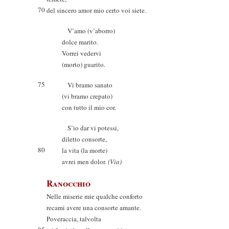
70
del sincero amor mio certo voi siete.
V’amo (v’aborro)
dolce marito.
Vorrei vedervi
(morto) guarito.
75
Vi bramo sanato
(vi bramo crepato)
con tutto il mio cor.
S’io dar vi potessi,
diletto consorte,
80
la vita (la morte)
avrei men dolor.
(Via)
Ranocchio
Nelle miserie mie qualche conforto
recami avere una consorte amante.
Poveraccia, talvolta