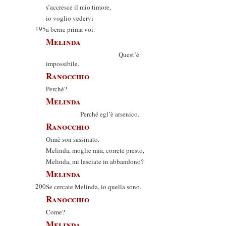
s’accresce il mio timore,
io voglio vedervi
195
a berne prima voi.
Melinda
Quest’è
impossibile.
Ranocchio
Perché?
Melinda
Perché egl’è arsenico.
Ranocchio
Oimè son sassinato.
Melinda, moglie mia, correte presto,
Melinda, mi lasciate in abbandono?
Melinda
200
Se cercate Melinda, io quella sono.
Ranocchio
Come?
Melinda