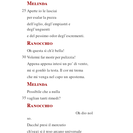
Melinda
25
Aperte io le lasciai
per esalar la puzza
dell’oglio, degl’empiastri e
degl’unguenti
e del pessimo odor degl’escrementi.
Ranocchio
Oh questa sì ch’è bella!
30
Volermi far morir per pulizzia!
Appena appena intesi un po’ di vento,
mi si gonfiò la testa. Il cor mi trema
che mi venga nel capo un apostema.
Melinda
Possibile che a nulla
35
vaglian tanti rimedi?
Ranocchio
Oh dio nol
so.
Dacché presi il mercurio
ch’oggi si è reso arcano universale