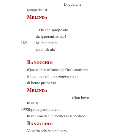
Di qualche
anteparistasi.
Melinda
Oh che sproposito
da ignorantissimo!
185
Mi fate ridere
ah ah ah ah.
Ranocchio
(Questo riso m’annoia). Orsù sentitemi,
il licor beverò ma compiacetevi
di berne prima voi.
Melinda
(Non bevo
tosico).
190
Signore perdonatemi,
bever non dee la medicina il medico.
Ranocchio
Vi parlo schietto e libero,