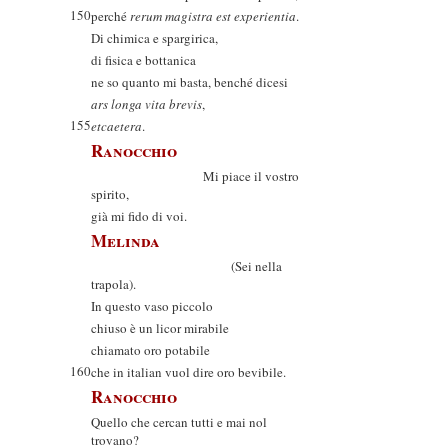
150
perché
rerum magistra est experientia
.
Di chimica e spargirica,
di fisica e bottanica
ne so quanto mi basta, benché dicesi
ars longa vita brevis
,
155
etcaetera
.
Ranocchio
Mi piace il vostro
spirito,
già mi fido di voi.
Melinda
(Sei nella
trapola).
In questo vaso piccolo
chiuso è un licor mirabile
chiamato oro potabile
160
che in italian vuol dire oro bevibile.
Ranocchio
Quello che cercan tutti e mai nol
trovano?