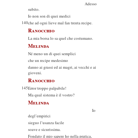
Adesso
subito.
Io non son di quei medici
140
che ad ogni lieve mal fan trenta recipe.
Ranocchio
La mia borsa lo sa quel che costumano.
Melinda
Né meno un di quei semplici
che un recipe medesimo
danno ai grassi ed ai magri, ai vecchi e ai
gioveni.
Ranocchio
145
Error troppo palpabile!
Ma qual sistema è il vostro?
Melinda
Io
degl’empirici
sieguo l’usanza facile
soave e sicurissima.
Fondato il mio sapere ho nella pratica,