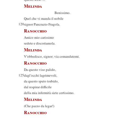
Melinda
Benissimo.
Quel che vi manda il nobile
120
signor Pancrazio Fragola.
Ranocchio
Amico mio carissimo
sedete e discoriamola.
Melinda
V’obbedisco, signor; via comandatemi.
Ranocchio
Da questo viso palido,
125
dagl’occhi lagrimevoli,
da questo sputo torbido,
dal respirar difficile
della mia infermità siete certissimo.
Melinda
(Che pazzo da legar!)
Ranocchio