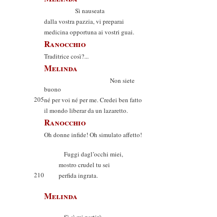
Sì nauseata
dalla vostra pazzia, vi preparai
medicina opportuna ai vostri guai.
Ranocchio
Traditrice così?...
Melinda
Non siete
buono
205
né per voi né per me. Credei ben fatto
il mondo liberar da un lazaretto.
Ranocchio
Oh donne infide! Oh simulato affetto!
Fuggi dagl’occhi miei,
mostro crudel tu sei
210
perfida ingrata.
Melinda