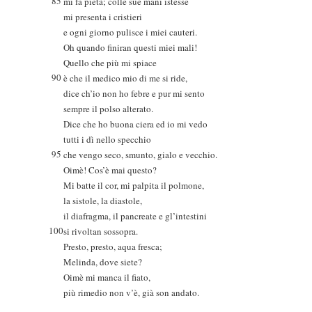
85
mi fa pietà; colle sue mani istesse
mi presenta i cristieri
e ogni giorno pulisce i miei cauteri.
Oh quando finiran questi miei mali!
Quello che più mi spiace
90
è che il medico mio di me si ride,
dice ch’io non ho febre e pur mi sento
sempre il polso alterato.
Dice che ho buona ciera ed io mi vedo
tutti i dì nello specchio
95
che vengo seco, smunto, gialo e vecchio.
Oimè! Cos’è mai questo?
Mi batte il cor, mi palpita il polmone,
la sistole, la diastole,
il diafragma, il pancreate e gl’intestini
100
si rivoltan sossopra.
Presto, presto, aqua fresca;
Melinda, dove siete?
Oimè mi manca il fiato,
più rimedio non v’è, già son andato.