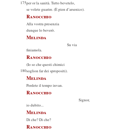
175
per or la sanità. Tutto bevetelo,
se volete guarire. (È pien d’arsenico).
Ranocchio
Alla vostra presenzia
dunque lo beverò.
Melinda
Su via
finiamola.
Ranocchio
(Io so che questi chimici
180
soglion far dei spropositi).
Melinda
Perdete il tempo invan.
Ranocchio
Signor,
io dubito...
Melinda
Di che? Di che?
Ranocchio