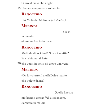
Giuro al cielo che voglio
15
liberarmene presto e so ben io...
Ranocchio
Ehi Melinda, Melinda.
(Di dentro)
Melinda
Un sol
momento
ei non mi lascia in pace.
Ranocchio
Melinda dico. Oimè! Non mi sentite?
Io vi chiamai sì forte
20
che quasi in petto mi crepò una vena.
Melinda
(Oh lo volesse il ciel!) Dolce marito
che volete da me?
Ranocchio
Quelle finestre
mi faranno crepar. Vel dissi ancora.
Serratele in malora.