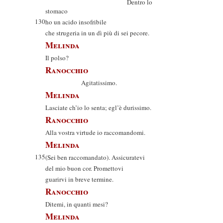
Dentro lo
stomaco
130
ho un acido insofribile
che strugeria in un dì più di sei pecore.
Melinda
Il polso?
Ranocchio
Agitatissimo.
Melinda
Lasciate ch’io lo senta; egl’è durissimo.
Ranocchio
Alla vostra virtude io raccomandomi.
Melinda
135
(Sei ben raccomandato). Assicuratevi
del mio buon cor. Promettovi
guarirvi in breve termine.
Ranocchio
Ditemi, in quanti mesi?
Melinda