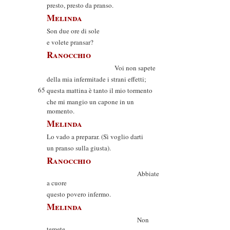
presto, presto da pranso.
Melinda
Son due ore di sole
e volete pransar?
Ranocchio
Voi non sapete
della mia infermitade i strani effetti;
65
questa mattina è tanto il mio tormento
che mi mangio un capone in un
momento.
Melinda
Lo vado a preparar. (Sì voglio darti
un pranso sulla giusta).
Ranocchio
Abbiate
a cuore
questo povero infermo.
Melinda
Non
temete,