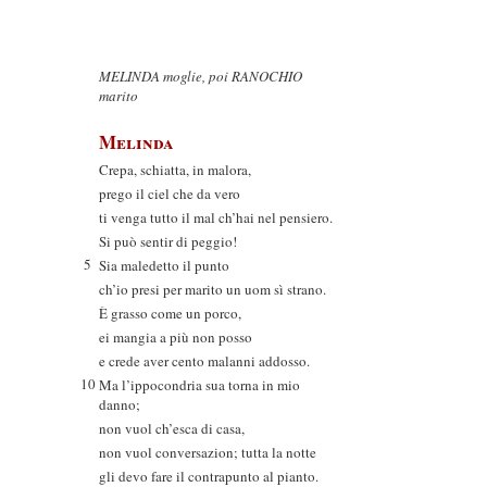
MELINDA moglie, poi RANOCHIO
marito
Melinda
Crepa, schiatta, in malora,
prego il ciel che da vero
ti venga tutto il mal ch’hai nel pensiero.
Si può sentir di peggio!
5
Sia maledetto il punto
ch’io presi per marito un uom sì strano.
È grasso come un porco,
ei mangia a più non posso
e crede aver cento malanni addosso.
10
Ma l’ippocondria sua torna in mio
danno;
non vuol ch’esca di casa,
non vuol conversazion; tutta la notte
gli devo fare il contrapunto al pianto.