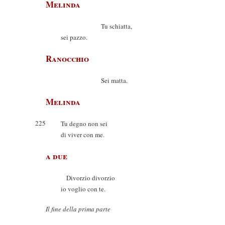
Melinda
Tu schiatta,
sei pazzo.
Ranocchio
Sei matta.
Melinda
225
Tu degno non sei
di viver con me.
a due
Divorzio divorzio
io voglio con te.
Il fine della prima parte