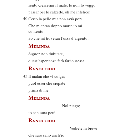
sento crescermi il male. Io non lo veggo
passar per le calzette, oh me infelice!
40
Certo la pelle mia non avrà pori.
Che m’apran doppo morte io mi
contento.
So che mi troveran l’ossa d’argento.
Melinda
Signor, non dubitate,
quest’esperienza farò far io stessa.
Ranocchio
45
Il malan che vi colga;
puol esser che crepate
prima di me.
Melinda
Nol niego;
io son sana però.
Ranocchio
Vedrete in breve
che sarò sano anch’io.