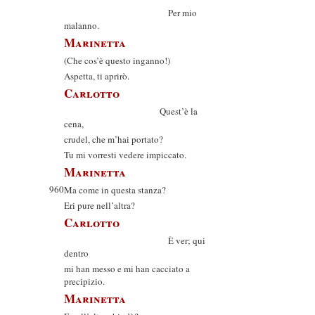
Per mio
malanno.
Marinetta
(Che cos’è questo inganno!)
Aspetta, ti aprirò.
Carlotto
Quest’è la
cena,
crudel, che m’hai portato?
Tu mi vorresti vedere impiccato.
Marinetta
960
Ma come in questa stanza?
Eri pure nell’altra?
Carlotto
È ver; qui
dentro
mi han messo e mi han cacciato a
precipizio.
Marinetta