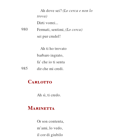
Ah dove sei?
(Lo cerca e non lo
trova)
Dirti vorrei...
980
Fermati, sentimi,
(Lo cerca)
sei pur crudel!
Ah ti ho trovato
barbaro ingrato,
fa’ che io ti senta
985
dir che mi credi.
Carlotto
Ah sì, ti credo.
Marinetta
Or son contenta,
m’ami, lo vedo,
il cor di giubilo