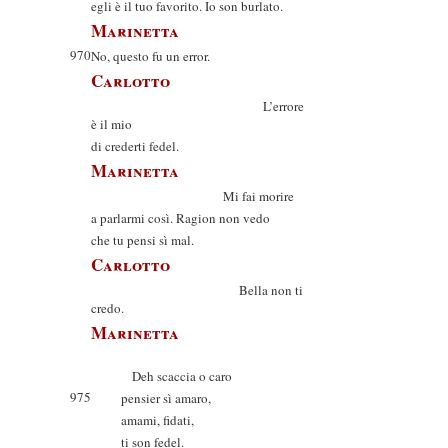
egli è il tuo favorito. Io son burlato.
Marinetta
970
No, questo fu un error.
Carlotto
L’errore
è il mio
di crederti fedel.
Marinetta
Mi fai morire
a parlarmi così. Ragion non vedo
che tu pensi sì mal.
Carlotto
Bella non ti
credo.
Marinetta
Deh scaccia o caro
975
pensier sì amaro,
amami, fidati,
ti son fedel.