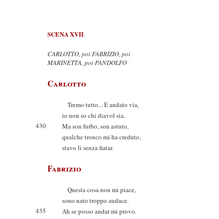
SCENA XVII
CARLOTTO, poi FABRIZIO, poi
MARINETTA, poi PANDOLFO
Carlotto
Tremo tutto... È andato via,
io non so chi diavol sia.
430
Ma son furbo, son astuto,
qualche tronco mi ha creduto,
stavo lì senza fiatar.
Fabrizio
Questa cosa non mi piace,
sono nato troppo audace.
435
Ah se posso andar mi provo.