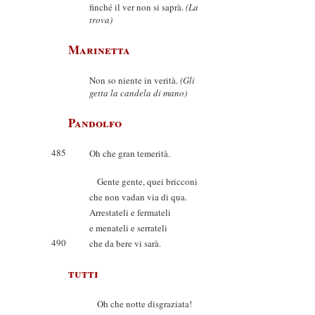
finché il ver non si saprà.
(La
trova)
Marinetta
Non so niente in verità.
(Gli
getta la candela di mano)
Pandolfo
485
Oh che gran temerità.
Gente gente, quei bricconi
che non vadan via di qua.
Arrestateli e fermateli
e menateli e serrateli
490
che da bere vi sarà.
tutti
Oh che notte disgraziata!