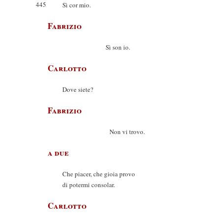
445
Sì cor mio.
Fabrizio
Sì son io.
Carlotto
Dove siete?
Fabrizio
Non vi trovo.
a due
Che piacer, che gioia provo
di potermi consolar.
Carlotto