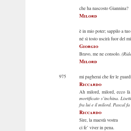
Siete vo
che ha nascosto Giannina?
Milord
Sì, Gi
è in mio poter; sappilo a tuo
né sì tosto uscirà fuor del mi
Giorgio
Bravo, me ne consolo.
(Rid
Milord
E dell’i
975
mi pagherai che fer le guard
Riccardo
Ah milord, milord, ecco là
mortificato s’inchina. Lisett
fra lui e il milord. Pascal f
Riccardo
Sire, la maestà vostra
ci fe’ viver in pena.