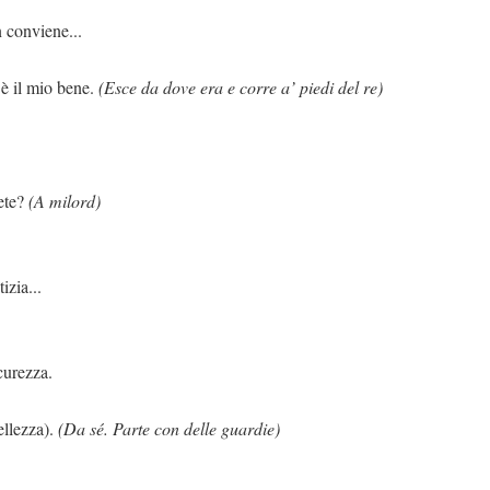
 conviene...
 è il mio bene.
(Esce da dove era e corre a’ piedi del re)
e?
(A milord)
izia...
curezza.
ellezza).
(Da sé. Parte con delle guardie)