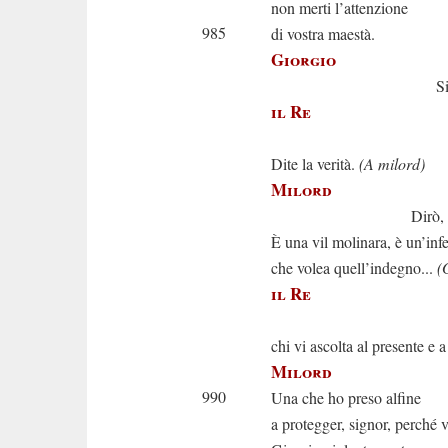
non merti l’attenzione
985
di vostra maestà.
Giorgio
Sire..
il Re
Tace
Dite la verità.
(A milord)
Milord
Dirò, signor
È una vil molinara, è un’infe
che volea quell’indegno...
(
il Re
Olà pe
chi vi ascolta al presente e a
Milord
990
Una che ho preso alfine
a protegger, signor, perché 