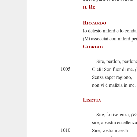
il Re
Ite voi
Riccardo
Io detesto milord e lo cond
(Mi assocciai con milord p
Giorgio
Sire, perdon, perdon
1005
Cieli! Son fuor di me.
Senza saper ragiono,
non vi è malizia in me.
Lisetta
Sire, fo riverenza,
(Fa
sire, a vostra eccellenza
1010
Sire, vostra maestà