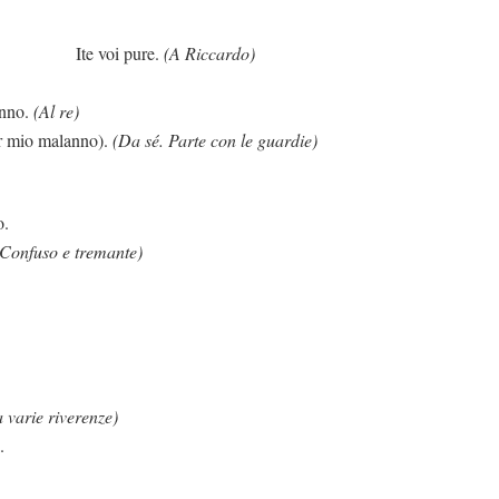
 pure.
(A Riccardo)
anno.
(Al re)
er mio malanno).
(Da sé. Parte con le guardie)
o.
(Confuso e tremante)
 varie riverenze)
.