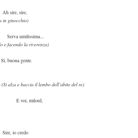
sire,
ta in ginocchio)
issima...
 e facendo la riverenza)
gente.
)
(Si alza e baccia il lembo dell’abito del re)
milord,
credo