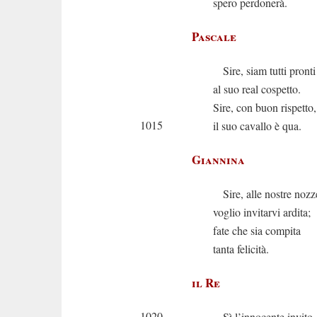
spero perdonerà.
Pascale
Sire, siam tutti pronti
al suo real cospetto.
Sire, con buon rispetto,
1015
il suo cavallo è qua.
Giannina
Sire, alle nostre nozz
voglio invitarvi ardita;
fate che sia compita
tanta felicità.
il Re
1020
Sì l’innocente invito