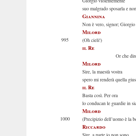
Giorgio violentemente
suo malgrado sposarla e non
Giannina
Non è vero, signor; Giorgio
Milord
995
(Oh cieli!)
il Re
Or che diret
Milord
Sire, la maestà vostra
spero mi renderà quella giust
il Re
Basta così. Per ora
lo conducan le guardie in si
Milord
1000
(Precipizio dell’uomo è la b
Riccardo
Sire, a parte io non sono...