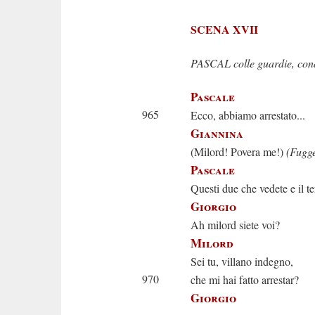
SCENA XVII
PASCAL colle guardie, con
Pascale
965
Ecco, abbiamo arrestato...
Giannina
(Milord! Povera me!)
(Fugge
Pascale
Questi due che vedete e il te
Giorgio
Ah milord siete voi?
Milord
Sei tu, villano indegno,
970
che mi hai fatto arrestar?
Giorgio