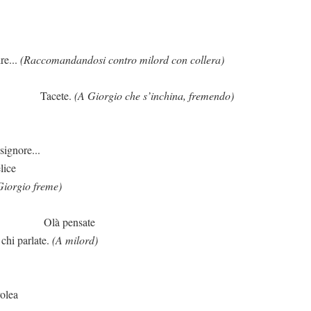
.
(Raccomandandosi contro milord con collera)
te.
(A Giorgio che s’inchina, fremendo)
e...
lice
Giorgio freme)
nsate
 chi parlate.
(A milord)
volea