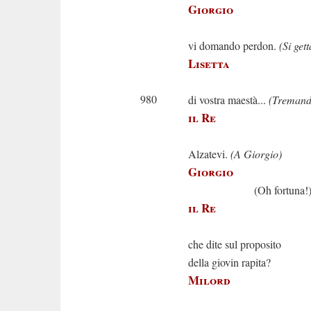
Giorgio
Ah sire, 
vi domando perdon.
(Si get
Lisetta
Serva umil
980
di vostra maestà...
(Tremando
il Re
Sì, buona 
Alzatevi.
(A Giorgio)
Giorgio
(Oh fortuna!
il Re
E voi, 
che dite sul proposito
della giovin rapita?
Milord
Sire, io 