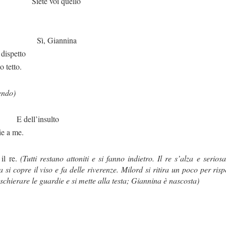
i quello
annina
 dispetto
o tetto.
endo)
nsulto
ie a me.
 il re.
(Tutti restano attoniti e si fanno indietro. Il re s’alza e ser
a si copre il viso e fa delle riverenze. Milord si ritira un poco per ris
a schierare le guardie e si mette alla testa; Giannina è nascosta)