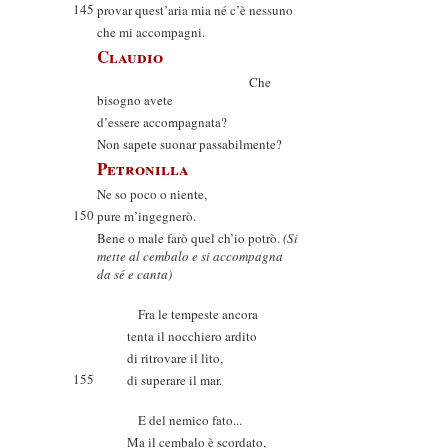
145
provar quest’aria mia né c’è nessuno
che mi accompagni.
Claudio
Che
bisogno avete
d’essere accompagnata?
Non sapete suonar passabilmente?
Petronilla
Ne so poco o niente,
150
pure m’ingegnerò.
Bene o male farò quel ch’io potrò.
(Si
mette al cembalo e si accompagna
da sé e canta)
Fra le tempeste ancora
tenta il nocchiero ardito
di ritrovare il lito,
155
di superare il mar.
E del nemico fato...
Ma il cembalo è scordato,