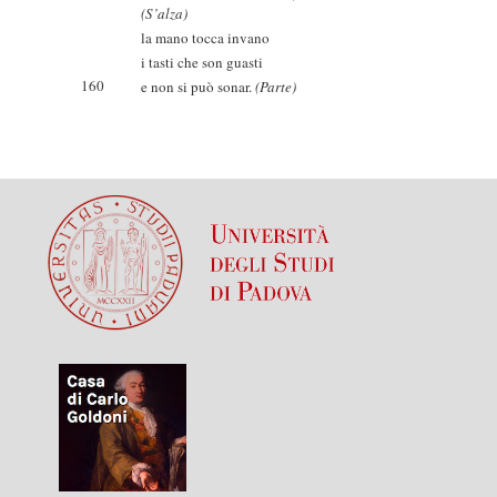
(S’alza)
la mano tocca invano
i tasti che son guasti
160
e non si può sonar.
(Parte)