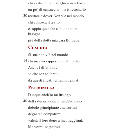
chi sa da chi non sa. Quivi non basta
un po’ di cantucciar; ma è necessario
130
recitare a dover. Non v’è nel mondo
chi conosca il teatro
e sappia quel che a’ buoni attor
bisogna
più della dotta mia cara Bologna.
Claudio
Sì, ma non v’è nel mondo
135
chi meglio sappia compatir di lei.
Anche i difetti miei
so che son tollerati
da questi illustri cittadin bennati.
Petronilla
Dunque anch’io mi lusingo
140
della stessa bontà. Si sa ch’io sono
debole principiante e se cortesi
degneran compatirmi,
valerà il loro dono a incorraggirmi.
Ma vorrei, se potessi,