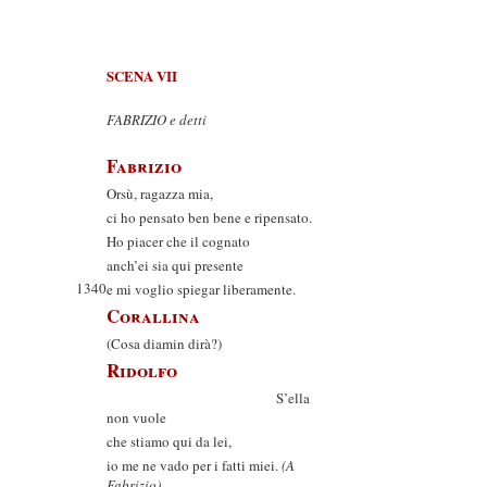
SCENA VII
FABRIZIO e detti
Fabrizio
Orsù, ragazza mia,
ci ho pensato ben bene e ripensato.
Ho piacer che il cognato
anch’ei sia qui presente
1340
e mi voglio spiegar liberamente.
Corallina
(Cosa diamin dirà?)
Ridolfo
S’ella
non vuole
che stiamo qui da lei,
io me ne vado per i fatti miei.
(A
Fabrizio)