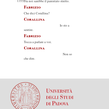
1355
Fra noi sarebbe il parentato stretto.
Fabrizio
Che dici Corallina?
Corallina
Io sto a
sentire.
Fabrizio
Tocca a parlare a voi.
Corallina
Non so
che dire.