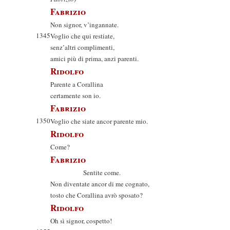
Fabrizio
Non signor, v’ingannate.
1345
Voglio che qui restiate,
senz’altri complimenti,
amici più di prima, anzi parenti.
Ridolfo
Parente a Corallina
certamente son io.
Fabrizio
1350
Voglio che siate ancor parente mio.
Ridolfo
Come?
Fabrizio
Sentite come.
Non diventate ancor di me cognato,
tosto che Corallina avrò sposato?
Ridolfo
Oh sì signor, cospetto!