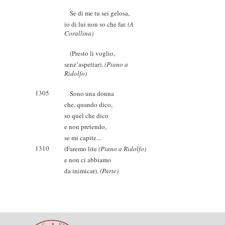
Se di me tu sei gelosa,
io di lui non so che far.
(A
Corallina)
(Presto li voglio,
senz’aspettar).
(Piano a
Ridolfo)
1305
Sono una donna
che, quando dico,
so quel che dico
e non pretendo,
se mi capite...
1310
(Faremo lite
(Piano a Ridolfo)
e non ci abbiamo
da inimicar).
(Parte)