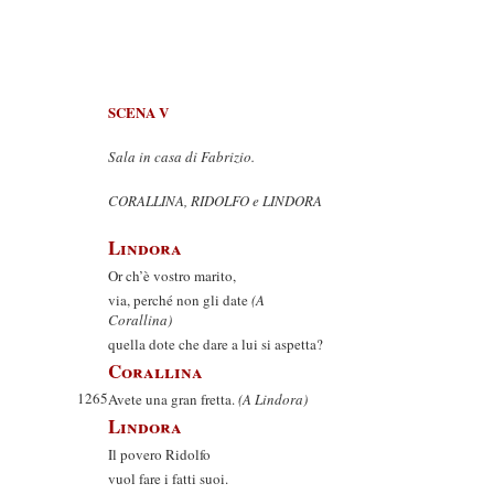
SCENA V
Sala in casa di Fabrizio.
CORALLINA, RIDOLFO e LINDORA
Lindora
Or ch’è vostro marito,
via, perché non gli date
(A
Corallina)
quella dote che dare a lui si aspetta?
Corallina
1265
Avete una gran fretta.
(A Lindora)
Lindora
Il povero Ridolfo
vuol fare i fatti suoi.