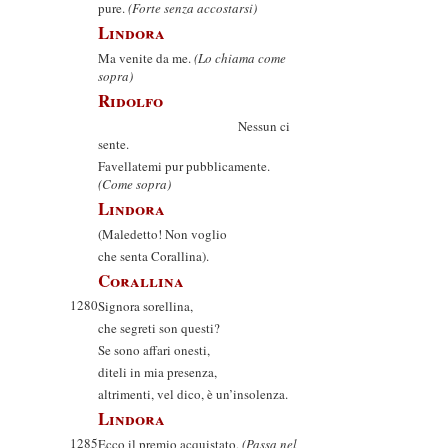
pure.
(Forte senza accostarsi)
Lindora
Ma venite da me.
(Lo chiama come
sopra)
Ridolfo
Nessun ci
sente.
Favellatemi pur pubblicamente.
(Come sopra)
Lindora
(Maledetto! Non voglio
che senta Corallina).
Corallina
1280
Signora sorellina,
che segreti son questi?
Se sono affari onesti,
diteli in mia presenza,
altrimenti, vel dico, è un’insolenza.
Lindora
1285
Ecco il premio acquistato,
(Passa nel