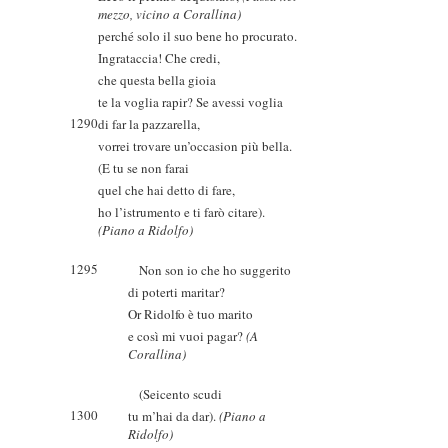
mezzo, vicino a Corallina)
perché solo il suo bene ho procurato.
Ingrataccia! Che credi,
che questa bella gioia
te la voglia rapir? Se avessi voglia
1290
di far la pazzarella,
vorrei trovare un’occasion più bella.
(E tu se non farai
quel che hai detto di fare,
ho l’istrumento e ti farò citare).
(Piano a Ridolfo)
1295
Non son io che ho suggerito
di poterti maritar?
Or Ridolfo è tuo marito
e così mi vuoi pagar?
(A
Corallina)
(Seicento scudi
1300
tu m’hai da dar).
(Piano a
Ridolfo)