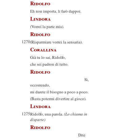
Ridolfo
Eh non importa, li farò dappoi.
Lindora
(Vorrei la parte mia).
Ridolfo
1270
(Risparmiare vorrei la sensaria).
Corallina
Già tu lo sai, Ridolfo,
che sei padron di tutto.
Ridolfo
Sì,
occorrendo,
mi darete il bisogno a poco a poco.
(Basta potermi divertire al gioco).
Lindora
1275
Ridolfo, una parola.
(Lo chiama in
disparte)
Ridolfo
Dite