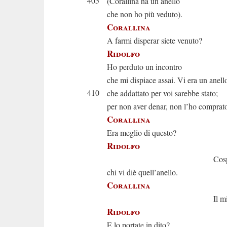
405
(Corallina ha un anello
che non ho più veduto).
Corallina
A farmi disperar siete venuto?
Ridolfo
Ho perduto un incontro
che mi dispiace assai. Vi era un anell
410
che addattato per voi sarebbe stato;
per non aver denar, non l’ho comprat
Corallina
Era meglio di questo?
Ridolfo
Cospetton
chi vi diè quell’anello.
Corallina
Il mio padr
Ridolfo
E lo portate in dito?