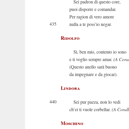
Sei padron di questo core,
puoi disporre e comandar.
Per ragion di vero amore
435
nulla a te poss’io negar.
Ridolfo
Sì, ben mio, contento io sono
e ti voglio sempre amar.
(A Coral
(Questo anello sarà buono
da impegnare e da giocar).
Lindora
440
Sei pur pazza, non lo vedi
ch’ei ti vuole corbellar.
(A Corall
Moschino