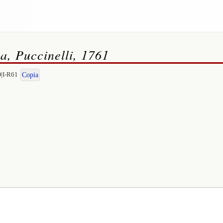
a, Puccinelli, 1761
O|I-R61
Copia