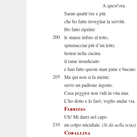
A quest’ora.
Saran quattr’ore e più
che ho fatto risvegliar la servitù.
Ho fatto ripulire
200
le stanze infino al tetto,
spiumacciar più d’un letto,
lustrar nella cucina
il rame insudiciato
e han fatto queste man pane e bucato.
205
Ma qui non si fa niente;
servo un padrone ingrato.
Casa peggior non vidi in vita mia.
L’ho detto e lo farò; voglio andar via.
Fabrizio
Uh! Mi darei nel capo
210
un colpo micidiale.
(Si dà nella testa)
Corallina