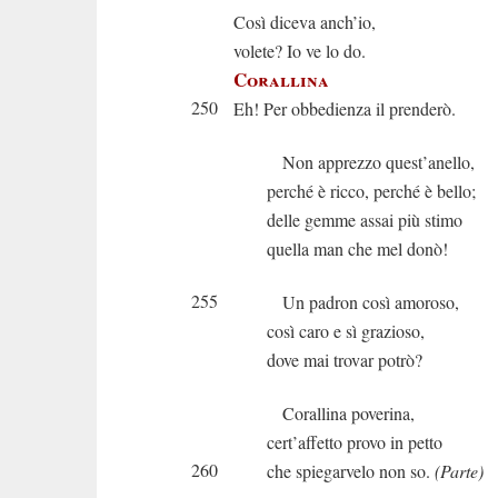
Così diceva anch’io,
volete? Io ve lo do.
Corallina
250
Eh! Per obbedienza il prenderò.
Non apprezzo quest’anello,
perché è ricco, perché è bello;
delle gemme assai più stimo
quella man che mel donò!
255
Un padron così amoroso,
così caro e sì grazioso,
dove mai trovar potrò?
Corallina poverina,
cert’affetto provo in petto
260
che spiegarvelo non so.
(Parte)