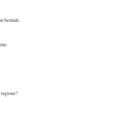
ale.
ene.
one?