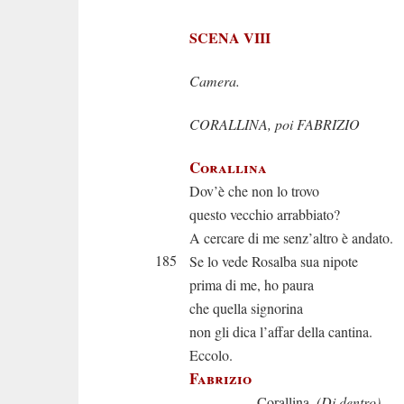
SCENA VIII
Camera.
CORALLINA, poi FABRIZIO
Corallina
Dov’è che non lo trovo
questo vecchio arrabbiato?
A cercare di me senz’altro è andato.
185
Se lo vede Rosalba sua nipote
prima di me, ho paura
che quella signorina
non gli dica l’affar della cantina.
Eccolo.
Fabrizio
Corallina.
(Di dentro)