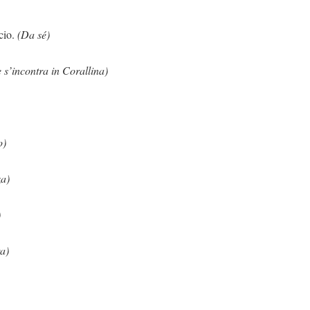
o.
(Da sé)
 s’incontra in Corallina)
o)
a)
)
a)