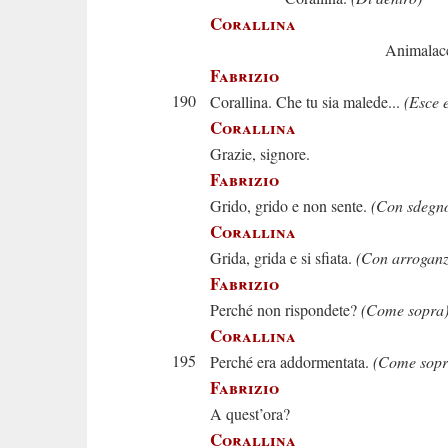
Corallina
Animalacci
Fabrizio
190
Corallina. Che tu sia malede...
(Esce e
Corallina
Grazie, signore.
Fabrizio
Grido, grido e non sente.
(Con sdegn
Corallina
Grida, grida e si sfiata.
(Con arroganz
Fabrizio
Perché non rispondete?
(Come sopra
Corallina
195
Perché era addormentata.
(Come sopr
Fabrizio
A quest’ora?
Corallina