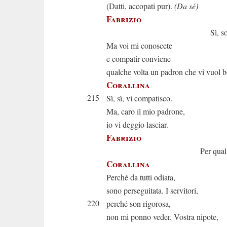
(Datti, accopati pur).
(Da sé)
Fabrizio
Sì, son besti
Ma voi mi conoscete
e compatir conviene
qualche volta un padron che vi vuol b
Corallina
215
Sì, sì, vi compatisco.
Ma, caro il mio padrone,
io vi deggio lasciar.
Fabrizio
Per qual ragi
Corallina
Perché da tutti odiata,
sono perseguitata. I servitori,
220
perché son rigorosa,
non mi ponno veder. Vostra nipote,