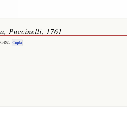
a, Puccinelli, 1761
O|I-R61
Copia