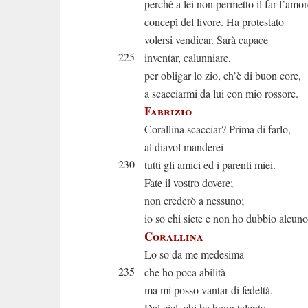
perché a lei non permetto il far l’amor
concepì del livore. Ha protestato
volersi vendicar. Sarà capace
225
inventar, calunniare,
per obligar lo zio, ch’è di buon core,
a scacciarmi da lui con mio rossore.
Fabrizio
Corallina scacciar? Prima di farlo,
al diavol manderei
230
tutti gli amici ed i parenti miei.
Fate il vostro dovere;
non crederò a nessuno;
io so chi siete e non ho dubbio alcuno
Corallina
Lo so da me medesima
235
che ho poca abilità
ma mi posso vantar di fedeltà.
Dal ciel, chi ha buon talento