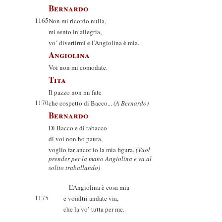
Bernardo
1165
Non mi ricordo nulla,
mi sento in allegria,
vo’ divertirmi e l’Angiolina è mia.
Angiolina
Voi non mi comodate.
Tita
Il pazzo non mi fate
1170
che cospetto di Bacco...
(A Bernardo)
Bernardo
Di Bacco e di tabacco
di voi non ho paura,
voglio far ancor io la mia figura.
(Vuol
prender per la mano Angiolina e va al
solito traballando)
L’Angiolina è cosa mia
1175
e voialtri andate via,
che la vo’ tutta per me.