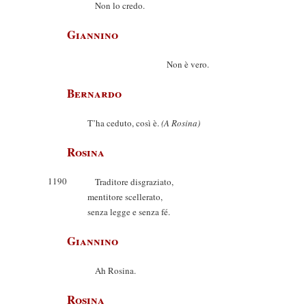
Non lo credo.
Giannino
Non è vero.
Bernardo
T’ha ceduto, così è.
(A Rosina)
Rosina
1190
Traditore disgraziato,
mentitore scellerato,
senza legge e senza fé.
Giannino
Ah Rosina.
Rosina