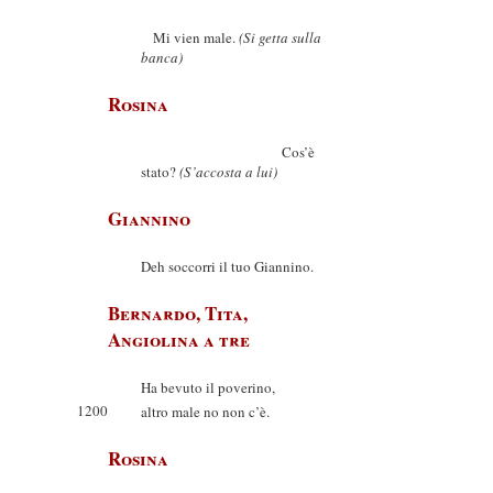
Mi vien male.
(Si getta sulla
banca)
Rosina
Cos’è
stato?
(S’accosta a lui)
Giannino
Deh soccorri il tuo Giannino.
Bernardo, Tita,
Angiolina a tre
Ha bevuto il poverino,
1200
altro male no non c’è.
Rosina