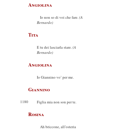
Angiolina
Io non so di voi che fare.
(A
Bernardo)
Tita
E tu dei lasciarla stare.
(A
Bernardo)
Angiolina
Io Giannino vo’ per me.
Giannino
1180
Figlia mia non son per te.
Rosina
Ah briccone, all’osteria