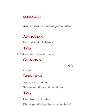
SCENA XVII
ANGIOLINA e i suddetti, poi ROSINA
Angiolina
Eccomi. Chi mi chiama?
Tita
1160
Giannino è che ti brama.
Giannino
Non
è vero.
Bernardo
Vieni, vieni, cor mio.
Se nessuno ti vuol, ti prendo io.
Tita
Che! Non vi ricordate
l’impegno di Giannin colla fanciulla?