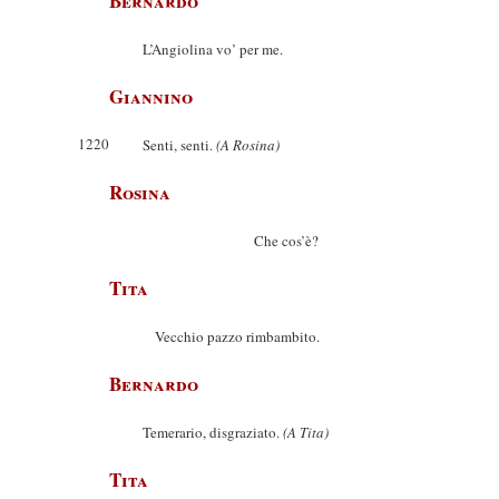
Bernardo
L’Angiolina vo’ per me.
Giannino
1220
Senti, senti.
(A Rosina)
Rosina
Che cos’è?
Tita
Vecchio pazzo rimbambito.
Bernardo
Temerario, disgraziato.
(A Tita)
Tita