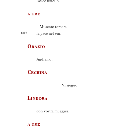
Dolce fratello.
a tre
Mi sento tornare
685
la pace nel sen.
Orazio
Andiamo.
Cechina
Vi sieguo.
Lindora
Son vostra muggier.
a tre