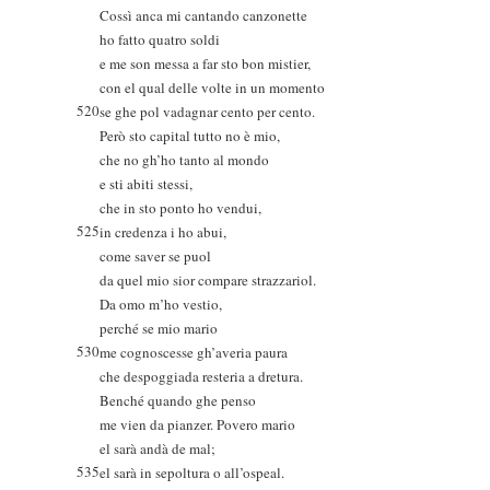
Cossì anca mi cantando canzonette
ho fatto quatro soldi
e me son messa a far sto bon mistier,
con el qual delle volte in un momento
520
se ghe pol vadagnar cento per cento.
Però sto capital tutto no è mio,
che no gh’ho tanto al mondo
e sti abiti stessi,
che in sto ponto ho vendui,
525
in credenza i ho abui,
come saver se puol
da quel mio sior compare strazzariol.
Da omo m’ho vestio,
perché se mio mario
530
me cognoscesse gh’averia paura
che despoggiada resteria a dretura.
Benché quando ghe penso
me vien da pianzer. Povero mario
el sarà andà de mal;
535
el sarà in sepoltura o all’ospeal.