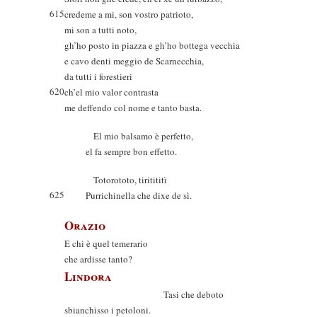
615
credeme a mi, son vostro patrioto,
mi son a tutti noto,
gh’ho posto in piazza e gh’ho bottega vecchia
e cavo denti meggio de Scarnecchia,
da tutti i forestieri
620
ch’el mio valor contrasta
me deffendo col nome e tanto basta.
El mio balsamo è perfetto,
el fa sempre bon effetto.
Totorototo, tiritititì
625
Purrichinella che dixe de sì.
Orazio
E chi è quel temerario
che ardisse tanto?
Lindora
Tasi che deboto
sbianchisso i petoloni.