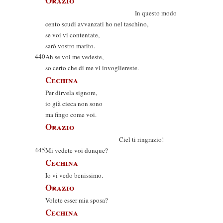
Orazio
In questo modo
cento scudi avvanzati ho nel taschino,
se voi vi contentate,
sarò vostro marito.
440
Ah se voi me vedeste,
so certo che di me vi invogliereste.
Cechina
Per dirvela signore,
io già cieca non sono
ma fingo come voi.
Orazio
Ciel ti ringrazio!
445
Mi vedete voi dunque?
Cechina
Io vi vedo benissimo.
Orazio
Volete esser mia sposa?
Cechina