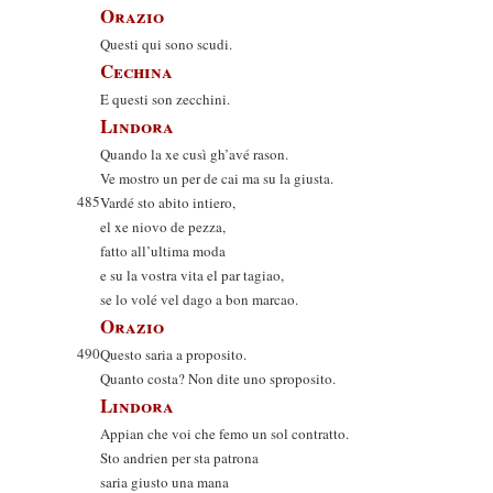
Orazio
Questi qui sono scudi.
Cechina
E questi son zecchini.
Lindora
Quando la xe cusì gh’avé rason.
Ve mostro un per de cai ma su la giusta.
485
Vardé sto abito intiero,
el xe niovo de pezza,
fatto all’ultima moda
e su la vostra vita el par tagiao,
se lo volé vel dago a bon marcao.
Orazio
490
Questo saria a proposito.
Quanto costa? Non dite uno sproposito.
Lindora
Appian che voi che femo un sol contratto.
Sto andrien per sta patrona
saria giusto una mana