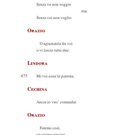
Senza vu non voggio
star.
Senza voi non voglio
Orazio
O agiustatela fra voi
o vi lascio tutte due.
Lindora
675
Mi voi esser la patrona.
Cechina
Ancor io vuo’ comandar.
Orazio
Faremo così,
un giorno per una