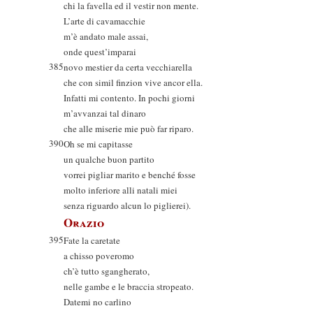
chi la favella ed il vestir non mente.
L’arte di cavamacchie
m’è andato male assai,
onde quest’imparai
385
novo mestier da certa vecchiarella
che con simil finzion vive ancor ella.
Infatti mi contento. In pochi giorni
m’avvanzai tal dinaro
che alle miserie mie può far riparo.
390
Oh se mi capitasse
un qualche buon partito
vorrei pigliar marito e benché fosse
molto inferiore alli natali miei
senza riguardo alcun lo piglierei).
Orazio
395
Fate la caretate
a chisso poveromo
ch’è tutto sgangherato,
nelle gambe e le braccia stropeato.
Datemi no carlino