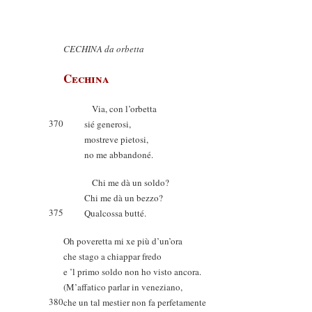
CECHINA da orbetta
Cechina
Via, con l’orbetta
370
sié generosi,
mostreve pietosi,
no me abbandoné.
Chi me dà un soldo?
Chi me dà un bezzo?
375
Qualcossa butté.
Oh poveretta mi xe più d’un’ora
che stago a chiappar fredo
e ’l primo soldo non ho visto ancora.
(M’affatico parlar in veneziano,
380
che un tal mestier non fa perfetamente