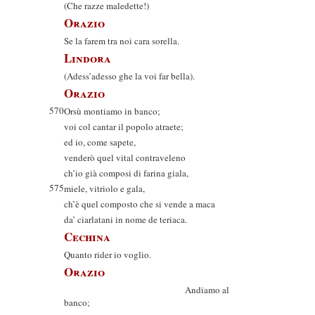
(Che razze maledette!)
Orazio
Se la farem tra noi cara sorella.
Lindora
(Adess’adesso ghe la voi far bella).
Orazio
570
Orsù montiamo in banco;
voi col cantar il popolo atraete;
ed io, come sapete,
venderò quel vital contraveleno
ch’io già composi di farina giala,
575
miele, vitriolo e gala,
ch’è quel composto che si vende a maca
da’ ciarlatani in nome de teriaca.
Cechina
Quanto rider io voglio.
Orazio
Andiamo al
banco;