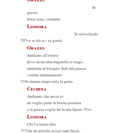
In
questa
borsa sono, contante.
Lindora
In un’occhiada
505
ve so dir se i xe giusti.
Orazio
Andiamo all’osteria
dove alcun’altra bagatella io tengo
addattata al bisogno. Indi alla piazza
veremo immantinente
510
e faremo stupir tutta la gente.
Cechina
Andiamo, che ancor io
mi voglio porre in buona positura
e in piazza voglio far la mia figura.
(Via)
Lindora
Chi l’averave dito
515
che do pitochi avesse tanti bezzi.