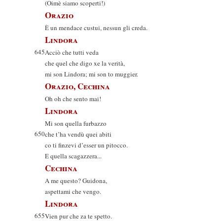
(Oimè siamo scoperti!)
Orazio
È un mendace custui, nessun gli creda.
Lindora
645
Acciò che tutti veda
che quel che digo xe la verità,
mi son Lindora; mi son to muggier.
Orazio, Cechina
Oh oh che sento mai!
Lindora
Mi son quella furbazzo
650
che t’ha vendù quei abiti
co ti finzevi d’esser un pitocco.
E quella scagazzera...
Cechina
A me questo? Guidona,
aspettami che vengo.
Lindora
655
Vien pur che za te spetto.