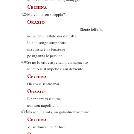
Cechina
425
Ma vu no seu stroppià?
Orazio
Siente feliulla,
no secreto t’affido ma sta’ zitta.
Io non songo stroppeato
ma chissa è na fenziune
pe ingannà le persune.
430
Se no lo cride aspetta, in un momento
io ietto le stampelle e san deviento.
Cechina
Oh cossa sentio mai!
Orazio
E per narrarti il tutto,
non son napolitano
435
ma son, figliola, un galantuom romano.
Cechina
Vu sé donca una birba?