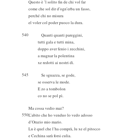
Questo è ’l solito fin de chi vol far
come che sol dir d’ogn’erba un fasso,
perché chi no misura
el voler col poder puoco la dura.
540
Quanti quanti pareggini,
tutti gala e tutti mina,
doppo aver fenio i zecchini,
a magnar la polentina
xe redotti ai nostri dì.
545
Se sguazza, se gode,
se osserva le mode.
E zo a tombolon
co no se pol pì.
Ma cossa vedio mai?
550
L’abito che ho venduo lo vedo adosso
d’Orazio mio mario.
Lu è quel che l’ha comprà, lu xe el pitocco
e Cechina sarà forsi culia.