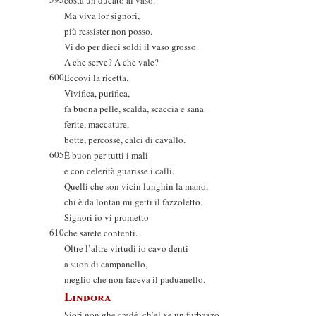
costa un ducato al vaso.
Ma viva lor signori,
più ressister non posso.
Vi do per dieci soldi il vaso grosso.
A che serve? A che vale?
600
Eccovi la ricetta.
Vivifica, purifica,
fa buona pelle, scalda, scaccia e sana
ferite, maccature,
botte, percosse, calci di cavallo.
605
È buon per tutti i mali
e con celerità guarisse i calli.
Quelli che son vicin lunghin la mano,
chi è da lontan mi getti il fazzoletto.
Signori io vi prometto
610
che sarete contenti.
Oltre l’altre virtudi io cavo denti
a suon di campanello,
meglio che non faceva il paduanello.
Lindora
Siori non ghe credé, ch’el xe un furbazzo,