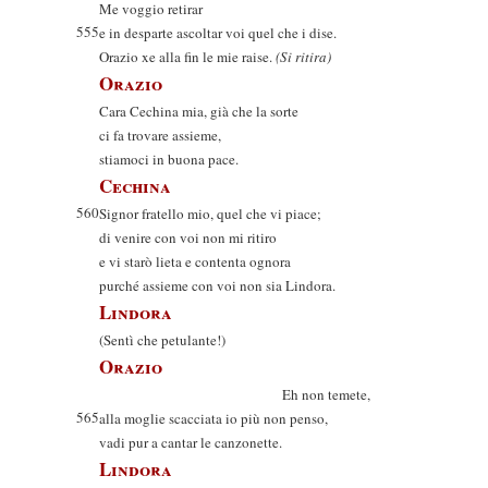
Me voggio retirar
555
e in desparte ascoltar voi quel che i dise.
Orazio xe alla fin le mie raise.
(Si ritira)
Orazio
Cara Cechina mia, già che la sorte
ci fa trovare assieme,
stiamoci in buona pace.
Cechina
560
Signor fratello mio, quel che vi piace;
di venire con voi non mi ritiro
e vi starò lieta e contenta ognora
purché assieme con voi non sia Lindora.
Lindora
(Sentì che petulante!)
Orazio
Eh non temete,
565
alla moglie scacciata io più non penso,
vadi pur a cantar le canzonette.
Lindora