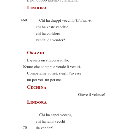
E poi doppo faremo i ciarlatani.
Lindora
460
Chi ha drappi vecchi,
(Di dentro)
chi ha veste vecchie,
chi ha coridoro
vecchi da vender?
Orazio
È questi un stracciaruollo,
465
uno che compra e vende li vestiti.
Comperarne vorrei; s’egli l’avesse
un per voi, un per me.
Cechina
Giove il volesse!
Lindora
Chi ha capei vecchi,
chi ha rami vecchi
470
da vender?