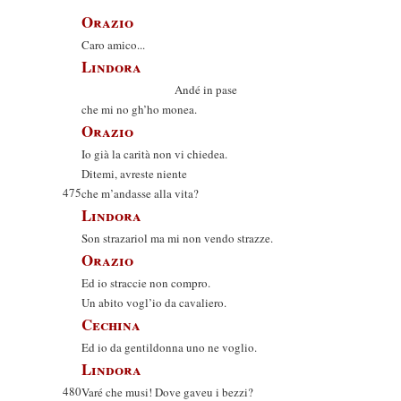
Orazio
Caro amico...
Lindora
Andé in pase
che mi no gh’ho monea.
Orazio
Io già la carità non vi chiedea.
Ditemi, avreste niente
475
che m’andasse alla vita?
Lindora
Son strazariol ma mi non vendo strazze.
Orazio
Ed io straccie non compro.
Un abito vogl’io da cavaliero.
Cechina
Ed io da gentildonna uno ne voglio.
Lindora
480
Varé che musi! Dove gaveu i bezzi?