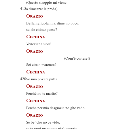
(Questo stroppio mi viene
415
a dimezzar la preda).
Orazio
Bella figliuola mia, dime no poco,
sei de chisso paese?
Cechina
Veneziana siorsì.
Orazio
(Com’è cortese!)
Sei zita o maretata?
Cechina
420
So una povera putta.
Orazio
Perché no te marite?
Cechina
Perché per mia desgrazia no ghe vedo.
Orazio
Se be’ che no ce vide,
se te vuoi maretar te piglieraggio.