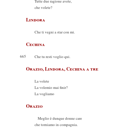
Tutte due ragione avete,
che volete?
Lindora
Che ti vegni a star con mi.
Cechina
665
Che tu resti voglio qui.
Orazio, Lindora, Cechina a tre
La volete
La volemio mai finir?
La vogliamo
Orazio
Meglio è dunque donne care
che torniamo in compagnia.