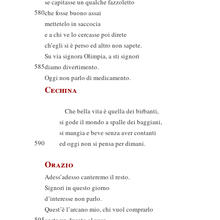
se capitasse un qualche fazzoletto
580
che fosse buono assai
mettetelo in saccocia
e a chi ve lo cercasse poi direte
ch’egli si è perso ed altro non sapete.
Su via signora Olimpia, a sti signori
585
diamo divertimento.
Oggi non parlo di medicamento.
Cechina
Che bella vita è quella dei birbanti,
si gode il mondo a spalle dei baggiani,
si mangia e beve senza aver contanti
590
ed oggi non si pensa per dimani.
Orazio
Adess’adesso canteremo il resto.
Signori in questo giorno
d’interesse non parlo.
Quest’è l’arcano mio, chi vuol comprarlo
595