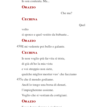
Io son contenta. Ma...
Orazio
Che ma?
Cechina
Quel
volto
sì sporco e quel vestito da birbante...
Orazio
450
E mi vederete poi bello e galante.
Cechina
Io non voglio più far vita sì trista,
di già ch’ho la mia vista
e voi stroppio non siete,
qualche miglior mestier vuo’ che facciamo
455
e che il mondo godiamo.
Anch’io tengo una borsa di denari,
l’impiegheremo assieme.
Voglio che si vestiam da cortigiani.
Orazio