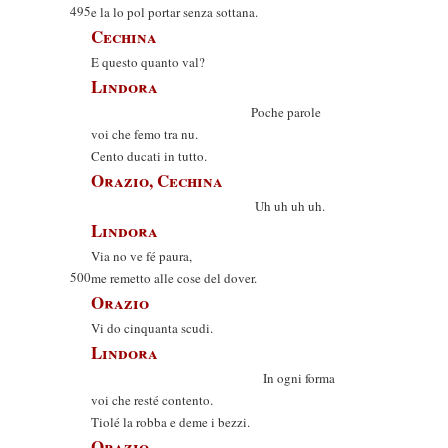
495
e la lo pol portar senza sottana.
Cechina
E questo quanto val?
Lindora
Poche parole
voi che femo tra nu.
Cento ducati in tutto.
Orazio, Cechina
Uh uh uh uh.
Lindora
Via no ve fé paura,
500
me remetto alle cose del dover.
Orazio
Vi do cinquanta scudi.
Lindora
In ogni forma
voi che resté contento.
Tiolé la robba e deme i bezzi.
Orazio