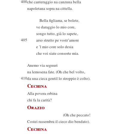
400
che canteraggio na canzuna bella
napoletana sopra na cittella.
Bella figliama, se bolete,
ve daraggio lo mio core,
songo tutto, già lo sapete,
405
arso strutto pe vostr’amore
e ’l mio core solo desia
che voi siate consorte mia.
Anemo via segnuri
na lemosena fate. (Oh che bel volto,
410
da una cieca gentil lo stroppio è colto).
Cechina
Alla povera orbina
chi fa la carità?
Orazio
(Oh che peccato!
Costei rassembra il cieco dio bendato).
Cechina