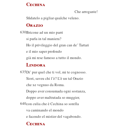
Cechina
Che arrogante!
Sfidatelo a pigliar qualche veleno.
Orazio
630
Bricone ad un mio parri
si parla in tal maniera?
Ho il privileggio del gran can de’ Tartari
e il mio saper profondo
già mi rese famoso a tutto il mondo.
Lindora
635
Di’ pur quel che ti vol, mi te cognosso.
Siori, saveu chi l’è? L’è un tal Orazio
che xe vegnuo da Roma.
Doppo aver consumada ogni sostanza,
doppo aver maltratada so muggier,
640
con culia che è Cechina so sorella
va caminando el mondo
e facendo el mistier del vagabondo.
Cechina