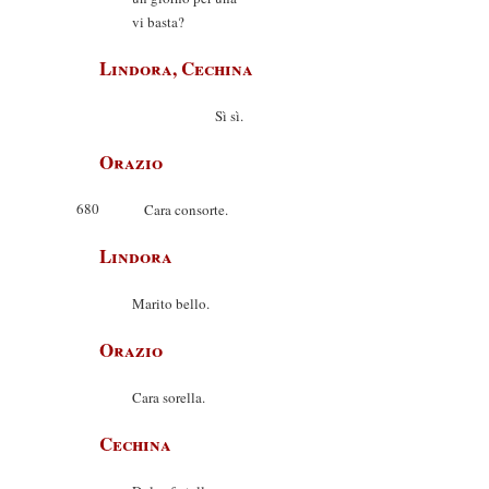
vi basta?
Lindora, Cechina
Sì sì.
Orazio
680
Cara consorte.
Lindora
Marito bello.
Orazio
Cara sorella.
Cechina