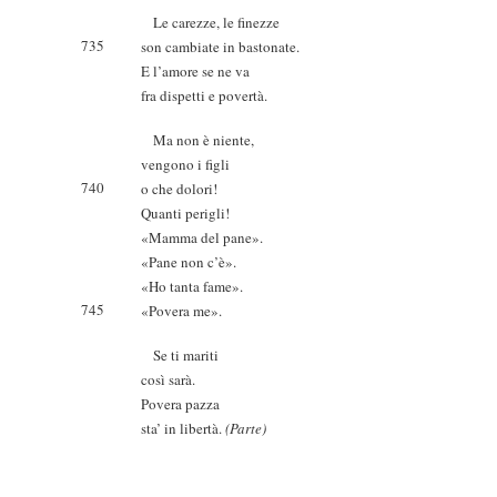
Le carezze, le finezze
735
son cambiate in bastonate.
E l’amore se ne va
fra dispetti e povertà.
Ma non è niente,
vengono i figli
740
o che dolori!
Quanti perigli!
«Mamma del pane».
«Pane non c’è».
«Ho tanta fame».
745
«Povera me».
Se ti mariti
così sarà.
Povera pazza
sta’ in libertà.
(Parte)