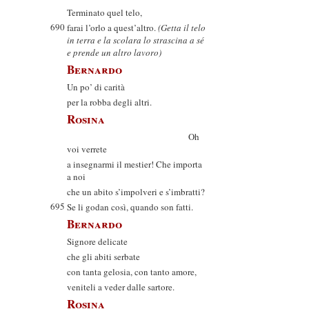
Terminato quel telo,
690
farai l’orlo a quest’altro.
(Getta il telo
in terra e la scolara lo strascina a sé
e prende un altro lavoro)
Bernardo
Un po’ di carità
per la robba degli altri.
Rosina
Oh
voi verrete
a insegnarmi il mestier! Che importa
a noi
che un abito s’impolveri e s’imbratti?
695
Se li godan così, quando son fatti.
Bernardo
Signore delicate
che gli abiti serbate
con tanta gelosia, con tanto amore,
veniteli a veder dalle sartore.
Rosina