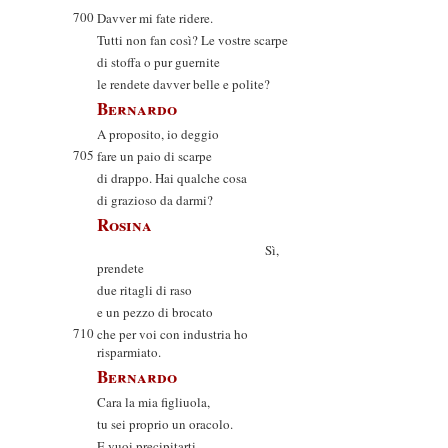
700
Davver mi fate ridere.
Tutti non fan così? Le vostre scarpe
di stoffa o pur guernite
le rendete davver belle e polite?
Bernardo
A proposito, io deggio
705
fare un paio di scarpe
di drappo. Hai qualche cosa
di grazioso da darmi?
Rosina
Sì,
prendete
due ritagli di raso
e un pezzo di brocato
710
che per voi con industria ho
risparmiato.
Bernardo
Cara la mia figliuola,
tu sei proprio un oracolo.
E vuoi precipitarti