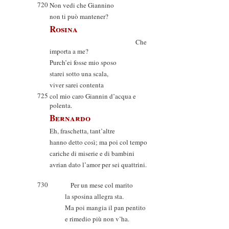
720
Non vedi che Giannino
non ti può mantener?
Rosina
Che
importa a me?
Purch’ei fosse mio sposo
starei sotto una scala,
viver sarei contenta
725
col mio caro Giannin d’acqua e
polenta.
Bernardo
Eh, fraschetta, tant’altre
hanno detto così; ma poi col tempo
cariche di miserie e di bambini
avrian dato l’amor per sei quattrini.
730
Per un mese col marito
la sposina allegra sta.
Ma poi mangia il pan pentito
e rimedio più non v’ha.