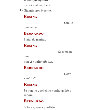
e vuoi mal maritarti?
715
Giannin non è per te.
Rosina
Quello
o nessuno.
Bernardo
Starai da maritar.
Rosina
Sì sì ma in
casa
non ci voglio più star.
Bernardo
Dove
vuo’ ire?
Rosina
Se non ho quel ch’io voglio andrò a
servire.
Bernardo
Sciocca, senza giudizio.