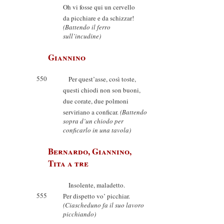
Oh vi fosse qui un cervello
da picchiare e da schizzar!
(Battendo il ferro
sull’incudine)
Giannino
550
Per quest’asse, così toste,
questi chiodi non son buoni,
due corate, due polmoni
serviriano a conficar.
(Battendo
sopra d’un chiodo per
conficarlo in una tavola)
Bernardo, Giannino,
Tita a tre
Insolente, maladetto.
555
Per dispetto vo’ picchiar.
(Ciascheduno fa il suo lavoro
picchiando)