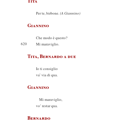
Tita
Per te, birbone.
(A Giannino)
Giannino
Che modo è questo?
620
Mi maraviglio.
Tita, Bernardo a due
Io ti consiglio
va’ via di qua.
Giannino
Mi maraviglio,
vo’ restar qua.
Bernardo