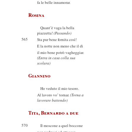
fa le belle innamorar.
Rosina
Quant’è vaga la bella
piazzetta!
(Passando)
565
Sta pur bene fornita così!
E la notte non meno che il dì
il mio bene potrò vagheggiar.
(Entra in casa colla sua
scolara)
Giannino
Ho veduto il mio tesoro.
Al lavoro vo’ tornar.
(Torna a
lavorare battendo)
Tita, Bernardo a due
570
Il moscone a quel boccone