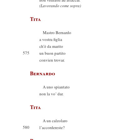
non vedrassi ad attaccar.
(Lavorando come sopra)
Tita
Mastro Bernardo
a vostra figlia
ch’è da marito
575
un buon partito
convien trovar.
Bernardo
A uno spiantato
non la vo’ dar.
Tita
A un calzolaro
580
l’accordereste?