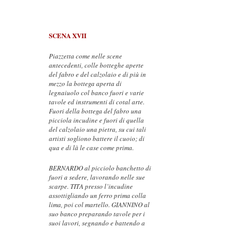
SCENA XVII
Piazzetta come nelle scene
antecedenti, colle botteghe aperte
del fabro e del calzolaio e di più in
mezzo la bottega aperta di
legnaiuolo col banco fuori e varie
tavole ed instrumenti di cotal arte.
Fuori della bottega del fabro una
picciola incudine e fuori di quella
del calzolaio una pietra, su cui tali
artisti sogliono battere il cuoio; di
qua e di là le case come prima.
BERNARDO al picciolo banchetto di
fuori a sedere, lavorando nelle sue
scarpe. TITA presso l’incudine
assottigliando un ferro prima colla
lima, poi col martello. GIANNINO al
suo banco preparando tavole per i
suoi lavori, segnando e battendo a