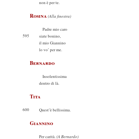
non è per te.
Rosina
(Alla finestra)
Padre mio caro
595
siate bonino,
il mio Giannino
lo vo’ per me.
Bernardo
Insolentissima
dentro di là.
Tita
600
Quest’è bellissima.
Giannino
Per carità.
(A Bernardo)