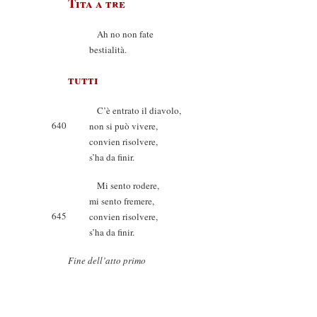
Tita a tre
Ah no non fate
bestialità.
tutti
C’è entrato il diavolo,
640
non si può vivere,
convien risolvere,
s’ha da finir.
Mi sento rodere,
mi sento fremere,
645
convien risolvere,
s’ha da finir.
Fine dell’atto primo