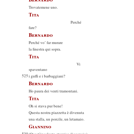
Trovatemene uno.
Tita
Perché
fare?
Bernardo
Perché vo’ far murare
la finestra qui sopra.
Tita
Vi
spaventano
525
i guffi e i barbaggiani?
Bernardo
Ho paura dei venti tramontani.
Tita
Oh si stava pur bene!
Questa nostra piazzetta è divenuta
una stalla, un porcile, un letamaio.
Giannino
530