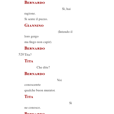
Bernardo
Sì, hai
ragione.
Si sente il puzzo.
Giannino
(Intendo il
loro gergo
ma fingo non capir).
Bernardo
520
Tita?
Tita
Che dite?
Bernardo
Voi
conoscerete
qualche buon murator.
Tita
Sì
ne conosco.
Bernardo