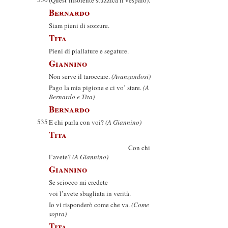
(Quest’insolente stuzzica il vespaio).
Bernardo
Siam pieni di sozzure.
Tita
Pieni di piallature e segature.
Giannino
Non serve il taroccare.
(Avanzandosi)
Pago la mia pigione e ci vo’ stare.
(A
Bernardo e Tita)
Bernardo
535
E chi parla con voi?
(A Giannino)
Tita
Con chi
l’avete?
(A Giannino)
Giannino
Se sciocco mi credete
voi l’avete sbagliata in verità.
Io vi risponderò come che va.
(Come
sopra)
Tita