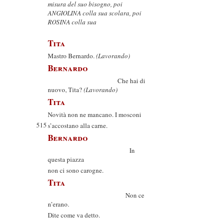
misura del suo bisogno, poi
ANGIOLINA colla sua scolara, poi
ROSINA colla sua
Tita
Mastro Bernardo.
(Lavorando)
Bernardo
Che hai di
nuovo, Tita?
(Lavorando)
Tita
Novità non ne mancano. I mosconi
515
s’accostano alla carne.
Bernardo
In
questa piazza
non ci sono carogne.
Tita
Non ce
n’erano.
Dite come va detto.