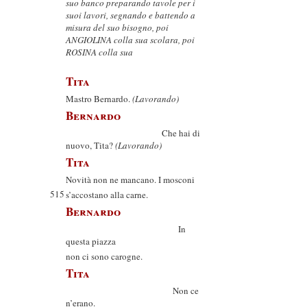
suo banco preparando tavole per i
suoi lavori, segnando e battendo a
misura del suo bisogno, poi
ANGIOLINA colla sua scolara, poi
ROSINA colla sua
Tita
Mastro Bernardo.
(Lavorando)
Bernardo
Che hai di
nuovo, Tita?
(Lavorando)
Tita
Novità non ne mancano. I mosconi
515
s’accostano alla carne.
Bernardo
In
questa piazza
non ci sono carogne.
Tita
Non ce
n’erano.