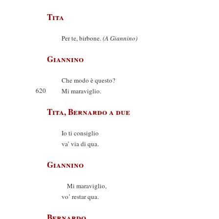
Tita
Per te, birbone.
(A Giannino)
Giannino
Che modo è questo?
620
Mi maraviglio.
Tita, Bernardo a due
Io ti consiglio
va’ via di qua.
Giannino
Mi maraviglio,
vo’ restar qua.
Bernardo