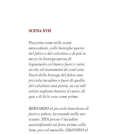
SCENA XVII
Piazzetta come nelle scene
antecedenti, colle botteghe aperte
del fabro e del calzolaio e di più in
mezzo la bottega aperta di
legnaiuolo col banco fuori e varie
tavole ed instrumenti di cotal arte.
Fuori della bottega del fabro una
picciola incudine e fuori di quella
del calzolaio una pietra, su cui tali
artisti sogliono battere il cuoio; di
qua e di là le case come prima.
BERNARDO al picciolo banchetto di
fuori a sedere, lavorando nelle sue
scarpe. TITA presso l’incudine
assottigliando un ferro prima colla
lima, poi col martello. GIANNINO al