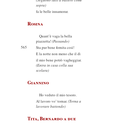
(Seguono tutti a battere come
sopra)
fa le belle innamorar.
Rosina
Quant’è vaga la bella
piazzetta!
(Passando)
565
Sta pur bene fornita così!
E la notte non meno che il dì
il mio bene potrò vagheggiar.
(Entra in casa colla sua
scolara)
Giannino
Ho veduto il mio tesoro.
Al lavoro vo’ tornar.
(Torna a
lavorare battendo)
Tita, Bernardo a due