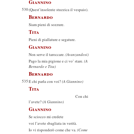
Giannino
530
(Quest’insolente stuzzica il vespaio).
Bernardo
Siam pieni di sozzure.
Tita
Pieni di piallature e segature.
Giannino
Non serve il taroccare.
(Avanzandosi)
Pago la mia pigione e ci vo’ stare.
(A
Bernardo e Tita)
Bernardo
535
E chi parla con voi?
(A Giannino)
Tita
Con chi
l’avete?
(A Giannino)
Giannino
Se sciocco mi credete
voi l’avete sbagliata in verità.
Io vi risponderò come che va.
(Come