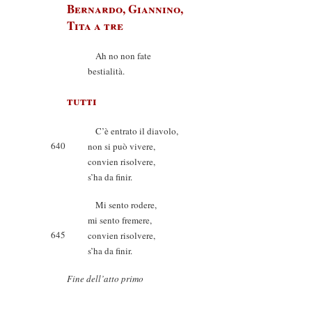
Bernardo, Giannino,
Tita a tre
Ah no non fate
bestialità.
tutti
C’è entrato il diavolo,
640
non si può vivere,
convien risolvere,
s’ha da finir.
Mi sento rodere,
mi sento fremere,
645
convien risolvere,
s’ha da finir.
Fine dell’atto primo