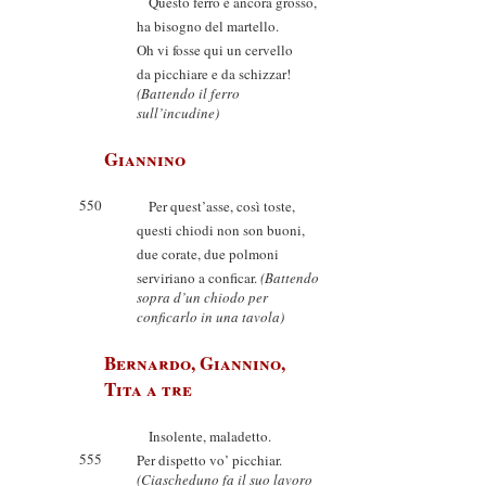
Questo ferro è ancora grosso,
ha bisogno del martello.
Oh vi fosse qui un cervello
da picchiare e da schizzar!
(Battendo il ferro
sull’incudine)
Giannino
550
Per quest’asse, così toste,
questi chiodi non son buoni,
due corate, due polmoni
serviriano a conficar.
(Battendo
sopra d’un chiodo per
conficarlo in una tavola)
Bernardo, Giannino,
Tita a tre
Insolente, maladetto.
555
Per dispetto vo’ picchiar.
(Ciascheduno fa il suo lavoro