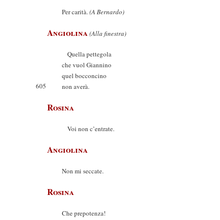
Per carità.
(A Bernardo)
Angiolina
(Alla finestra)
Quella pettegola
che vuol Giannino
quel bocconcino
605
non averà.
Rosina
Voi non c’entrate.
Angiolina
Non mi seccate.
Rosina
Che prepotenza!