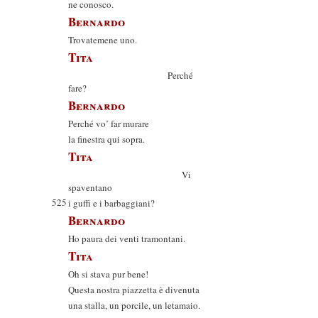
ne conosco.
Bernardo
Trovatemene uno.
Tita
Perché
fare?
Bernardo
Perché vo’ far murare
la finestra qui sopra.
Tita
Vi
spaventano
525
i guffi e i barbaggiani?
Bernardo
Ho paura dei venti tramontani.
Tita
Oh si stava pur bene!
Questa nostra piazzetta è divenuta
una stalla, un porcile, un letamaio.