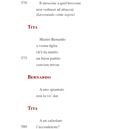
570
Il moscone a quel boccone
non vedrassi ad attaccar.
(Lavorando come sopra)
Tita
Mastro Bernardo
a vostra figlia
ch’è da marito
575
un buon partito
convien trovar.
Bernardo
A uno spiantato
non la vo’ dar.
Tita
A un calzolaro
580
l’accordereste?