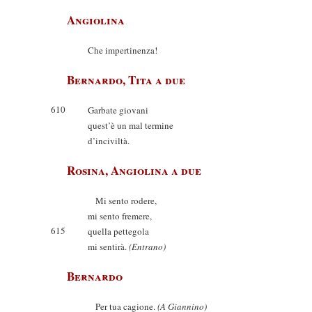
Angiolina
Che impertinenza!
Bernardo, Tita a due
610
Garbate giovani
quest’è un mal termine
d’inciviltà.
Rosina, Angiolina a due
Mi sento rodere,
mi sento fremere,
615
quella pettegola
mi sentirà.
(Entrano)
Bernardo
Per tua cagione.
(A Giannino)