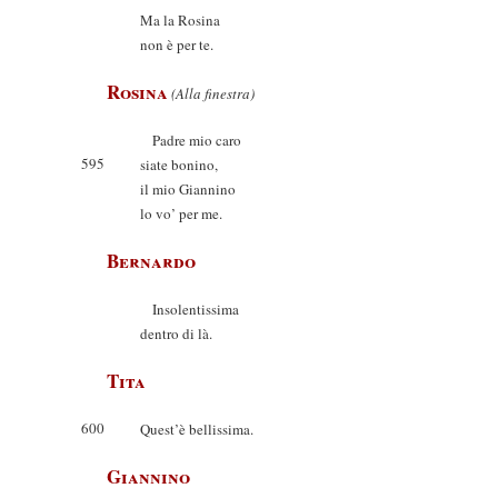
Ma la Rosina
non è per te.
Rosina
(Alla finestra)
Padre mio caro
595
siate bonino,
il mio Giannino
lo vo’ per me.
Bernardo
Insolentissima
dentro di là.
Tita
600
Quest’è bellissima.
Giannino