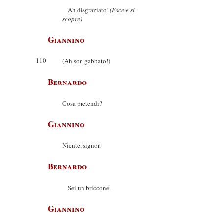
Ah disgraziato!
(Esce e si
scopre)
Giannino
110
(Ah son gabbato!)
Bernardo
Cosa pretendi?
Giannino
Niente, signor.
Bernardo
Sei un briccone.
Giannino