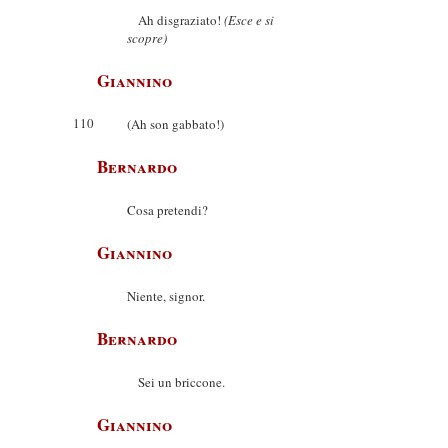
Ah disgraziato!
(Esce e si
scopre)
Giannino
110
(Ah son gabbato!)
Bernardo
Cosa pretendi?
Giannino
Niente, signor.
Bernardo
Sei un briccone.
Giannino