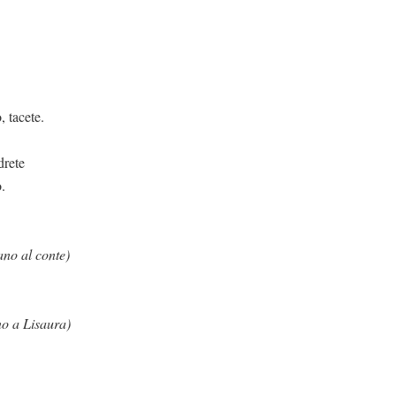
te.
drete
o.
ano al conte)
no a Lisaura)