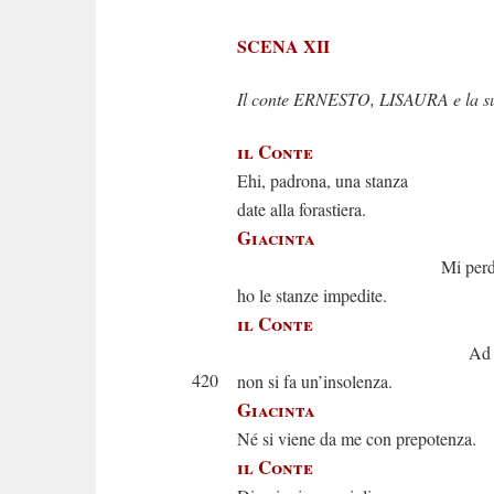
SCENA XII
Il conte ERNESTO, LISAURA e la su
il Conte
Ehi, padrona, una stanza
date alla forastiera.
Giacinta
Mi perdon
ho le stanze impedite.
il Conte
Ad un mio 
420
non si fa un’insolenza.
Giacinta
Né si viene da me con prepotenza.
il Conte