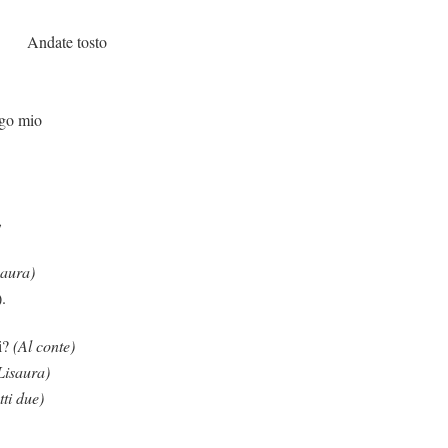
osto
io
,
saura)
).
i?
(Al conte)
Lisaura)
tti due)