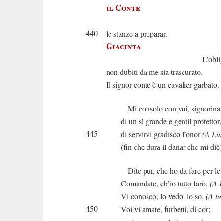
il Conte
Andate t
440
le stanze a preparar.
Giacinta
L’obligo m
non dubiti da me sia trascurato.
Il signor conte è un cavalier garbato.
Mi consolo con voi, signorina
di un sì grande e gentil protettor,
445
di servirvi gradisco l’onor
(A Li
(fin che dura il danar che mi diè
Dite pur, che ho da fare per le
Comandate, ch’io tutto farò.
(A 
Vi conosco, lo vedo, lo so.
(A tu
450
Voi vi amate, furbetti, di cor;