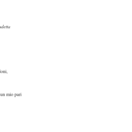
detta
i,
pari