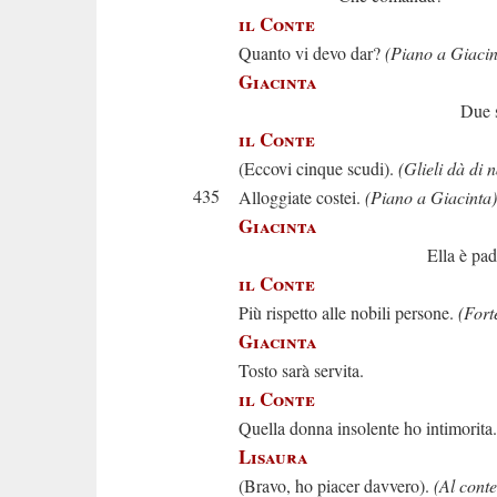
il Conte
Quanto vi devo dar?
(Piano a Giacin
Giacinta
Due scudi e 
il Conte
(Eccovi cinque scudi).
(Glieli dà di 
435
Alloggiate costei.
(Piano a Giacinta)
Giacinta
Ella è padro
il Conte
Più rispetto alle nobili persone.
(Fort
Giacinta
Tosto sarà servita.
il Conte
Quella donna insolente ho intimorita.
Lisaura
(Bravo, ho piacer davvero).
(Al conte