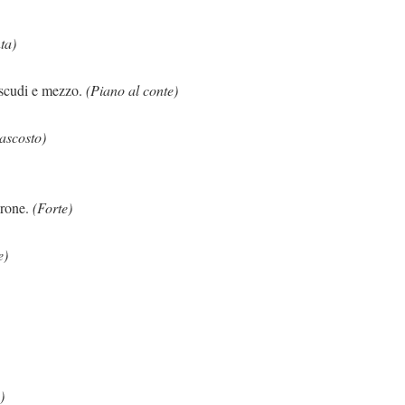
ta)
mezzo.
(Piano al conte)
nascosto)
ne.
(Forte)
e)
)