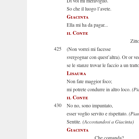
Di voi mi meraviglio.
So che il luogo l’avete.
Giacinta
Ella mi ha da pagar...
il Conte
Zitto, tace
425
(Non vorrei mi facesse
svergognar con quest’altra). Or or ve
se le stanze trovar le faccio a un tratt
Lisaura
Non fate maggior foco;
mi potrete condurre in altro loco.
(Pi
il Conte
430
No no, sono impuntato,
esser voglio servito e rispettato.
(Pia
Sentite.
(Accostandosi a Giacinta)
Giacinta
Che comanda?