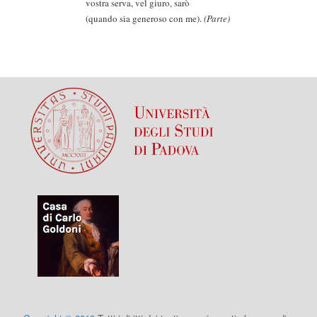
vostra serva, vel giuro, sarò
(quando sia generoso con me).
(Parte)