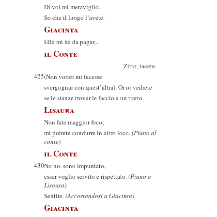
Di voi mi meraviglio.
So che il luogo l’avete.
Giacinta
Ella mi ha da pagar...
il Conte
Zitto, tacete.
425
(Non vorrei mi facesse
svergognar con quest’altra). Or or vedrete
se le stanze trovar le faccio a un tratto.
Lisaura
Non fate maggior foco;
mi potrete condurre in altro loco.
(Piano al
conte)
il Conte
430
No no, sono impuntato,
esser voglio servito e rispettato.
(Piano a
Lisaura)
Sentite.
(Accostandosi a Giacinta)
Giacinta