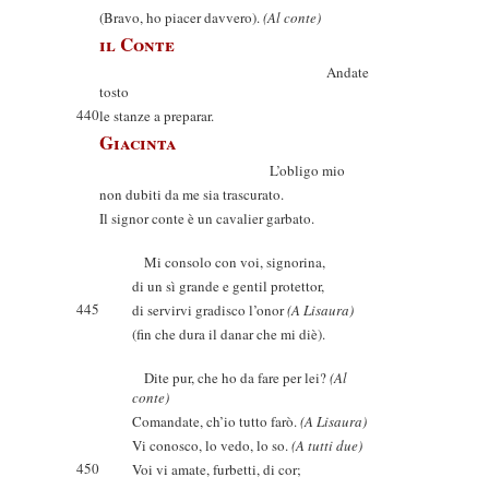
(Bravo, ho piacer davvero).
(Al conte)
il Conte
Andate
tosto
440
le stanze a preparar.
Giacinta
L’obligo mio
non dubiti da me sia trascurato.
Il signor conte è un cavalier garbato.
Mi consolo con voi, signorina,
di un sì grande e gentil protettor,
445
di servirvi gradisco l’onor
(A Lisaura)
(fin che dura il danar che mi diè).
Dite pur, che ho da fare per lei?
(Al
conte)
Comandate, ch’io tutto farò.
(A Lisaura)
Vi conosco, lo vedo, lo so.
(A tutti due)
450
Voi vi amate, furbetti, di cor;