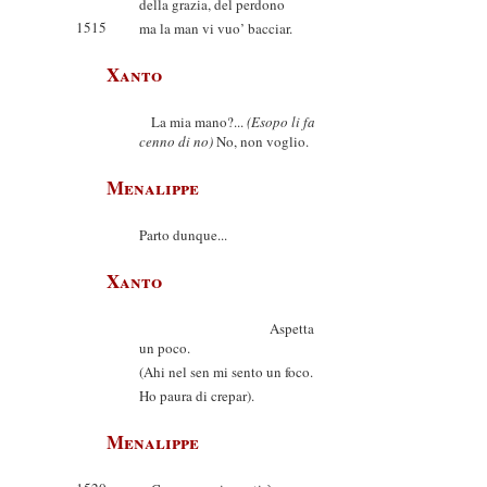
della grazia, del perdono
1515
ma la man vi vuo’ bacciar.
Xanto
La mia mano?...
(Esopo li fa
cenno di no)
No, non voglio.
Menalippe
Parto dunque...
Xanto
Aspetta
un poco.
(Ahi nel sen mi sento un foco.
Ho paura di crepar).
Menalippe