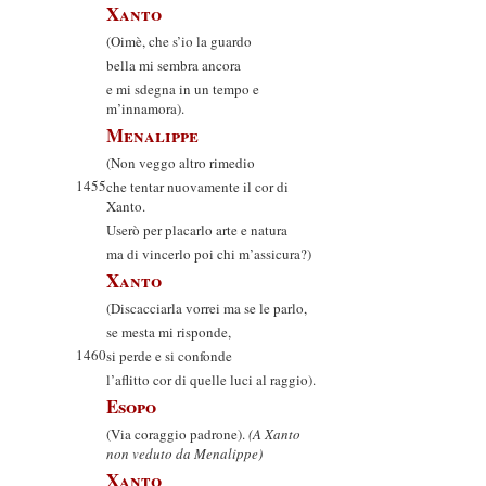
Xanto
(Oimè, che s’io la guardo
bella mi sembra ancora
e mi sdegna in un tempo e
m’innamora).
Menalippe
(Non veggo altro rimedio
1455
che tentar nuovamente il cor di
Xanto.
Userò per placarlo arte e natura
ma di vincerlo poi chi m’assicura?)
Xanto
(Discacciarla vorrei ma se le parlo,
se mesta mi risponde,
1460
si perde e si confonde
l’aflitto cor di quelle luci al raggio).
Esopo
(Via coraggio padrone).
(A Xanto
non veduto da Menalippe)
Xanto