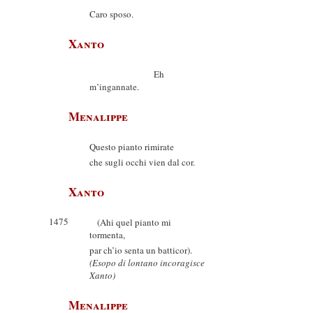
Caro sposo.
Xanto
Eh
m’ingannate.
Menalippe
Questo pianto rimirate
che sugli occhi vien dal cor.
Xanto
1475
(Ahi quel pianto mi
tormenta,
par ch’io senta un batticor).
(Esopo di lontano incoragisce
Xanto)
Menalippe