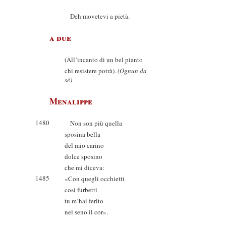
Deh movetevi a pietà.
a due
(All’incanto di un bel pianto
chi resistere potrà).
(Ognun da
sé)
Menalippe
1480
Non son più quella
sposina bella
del mio carino
dolce sposino
che mi diceva:
1485
«Con quegli occhietti
così furbetti
tu m’hai ferito
nel seno il cor».