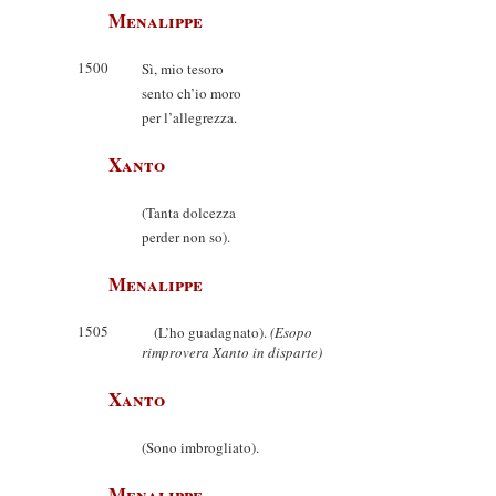
Menalippe
1500
Sì, mio tesoro
sento ch’io moro
per l’allegrezza.
Xanto
(Tanta dolcezza
perder non so).
Menalippe
1505
(L’ho guadagnato).
(Esopo
rimprovera Xanto in disparte)
Xanto
(Sono imbrogliato).
Menalippe