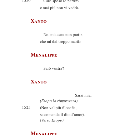
1520
Caro sposo io partirò
e mai più non vi vedrò.
Xanto
No, mia cara non partir,
che mi dai troppo martir.
Menalippe
Sarò vostra?
Xanto
Sarai mia.
(Esopo lo rimprovera)
1525
(Non val più filosofia,
se comanda il dio d’amor).
(Verso Esopo)
Menalippe