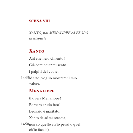
SCENA VIII
XANTO, poi MENALIPPE ed ESOPO
in disparte
Xanto
Ahi che fiero cimento!
Già cominciar mi sento
i palpiti del cuore.
1445
Ma no, voglio mostrare il mio
valore.
Menalippe
(Povera Menalippe!
Barbaro crudo fato!
Leonzio è maritato,
Xanto da sé mi scaccia,
1450
non so quello ch’io pensi o quel
ch’io faccia).