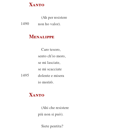
Xanto
(Ah per resistere
1490
non ho valor).
Menalippe
Caro tesoro,
sento ch’io moro,
se mi lasciate,
se mi scacciate
1495
dolente e misera
io morirò.
Xanto
(Ahi che resistere
più non si può).
Siete pentita?