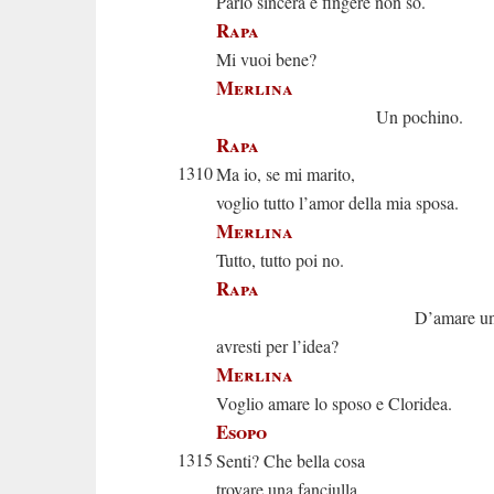
Parlo sincera e fingere non so.
Rapa
Mi vuoi bene?
Merlina
Un pochino.
Rapa
1310
Ma io, se mi marito,
voglio tutto l’amor della mia sposa.
Merlina
Tutto, tutto poi no.
Rapa
D’amare un alt
avresti per l’idea?
Merlina
Voglio amare lo sposo e Cloridea.
Esopo
1315
Senti? Che bella cosa
trovare una fanciulla